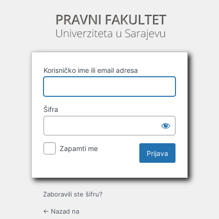
Prijava
Korisničko ime ili email adresa
Šifra
Zapamti me
Zaboravili ste šifru?
← Nazad na