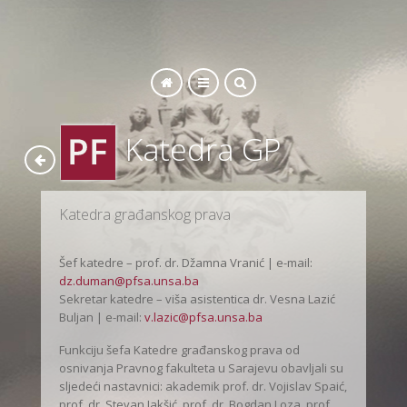
SEARCH
Katedra GP
Katedra građanskog prava
Šef katedre – prof. dr. Džamna Vranić | e-mail:
dz.duman@pfsa.unsa.ba
Sekretar katedre – viša asistentica dr. Vesna Lazić
Buljan | e-mail:
v.lazic@pfsa.unsa.ba
Funkciju šefa Katedre građanskog prava od
osnivanja Pravnog fakulteta u Sarajevu obavljali su
sljedeći nastavnici: akademik prof. dr. Vojislav Spaić,
prof. dr. Stevan Jakšić, prof. dr. Bogdan Loza, prof.