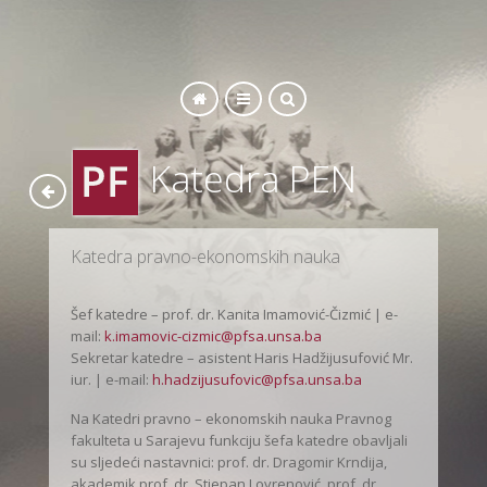
SEARCH
Katedra PEN
Katedra pravno-ekonomskih nauka
Šef katedre – prof. dr. Kanita Imamović-Čizmić | e-
mail:
k.imamovic-cizmic@pfsa.unsa.ba
Sekretar katedre – asistent Haris Hadžijusufović Mr.
iur. | e-mail:
h.hadzijusufovic@pfsa.unsa.ba
Na Katedri pravno – ekonomskih nauka Pravnog
fakulteta u Sarajevu funkciju šefa katedre obavljali
su sljedeći nastavnici: prof. dr. Dragomir Krndija,
akademik prof. dr. Stjepan Lovrenović, prof. dr.