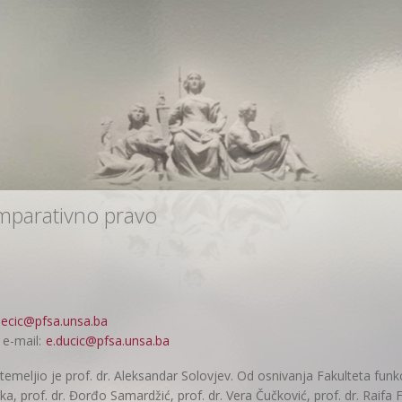
omparativno pravo
ecic@pfsa.unsa.ba
 e-mail:
e.ducic@pfsa.unsa.ba
emeljio je prof. dr. Aleksandar Solovjev. Od osnivanja Fakulteta funkci
ka, prof. dr. Đorđo Samardžić, prof. dr. Vera Čučković, prof. dr. Raifa F