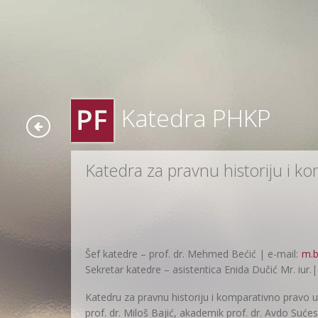
Katedra PHKP
Katedra za pravnu historiju i k
Šef katedre – prof. dr. Mehmed Bećić | e-mail:
m.b
Sekretar katedre – asistentica Enida Dučić Mr. iur.|
Katedru za pravnu historiju i komparativno pravo ut
prof. dr. Miloš Bajić, akademik prof. dr. Avdo Sućes