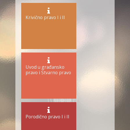
Krivično pravo I i II
Uvod u građansko
pravo i Stvarno pravo
Porodično pravo I i II