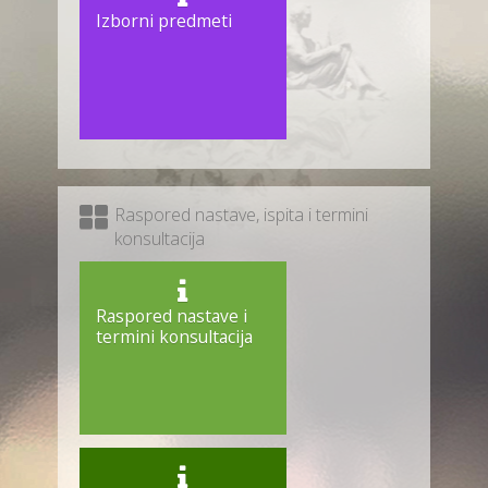
Izborni predmeti
Raspored nastave, ispita i termini
konsultacija
Raspored nastave i
termini konsultacija