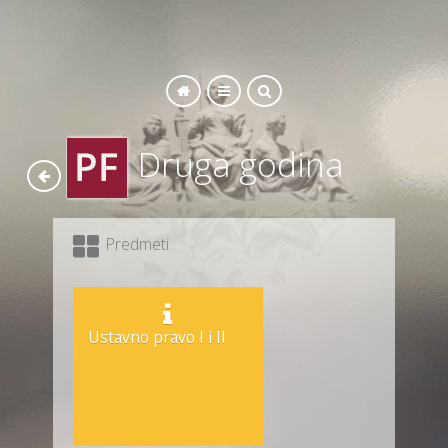
SEARCH
Druga godina
Predmeti
Ustavno pravo I i II