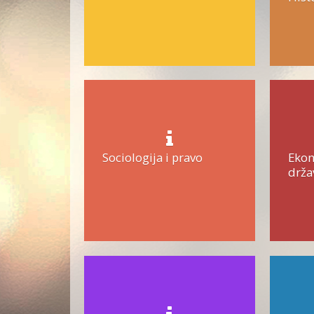
Sociologija i pravo
Ekon
drža