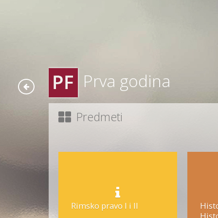
Prva godina
Predmeti
Rimsko pravo I i II
Hist
Hist