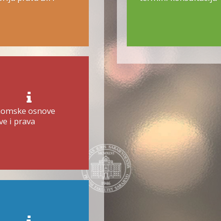
omske osnove
ve i prava