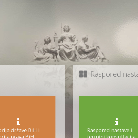
Raspored nastav
orija države BiH i
Raspored nastave i
orija prava BiH
termini konsultacija