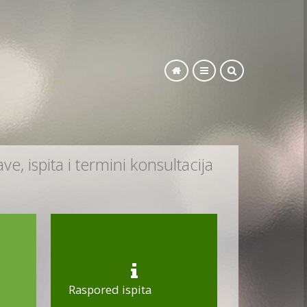
SEARCH
e, ispita i termini konsultacija
Raspored ispita