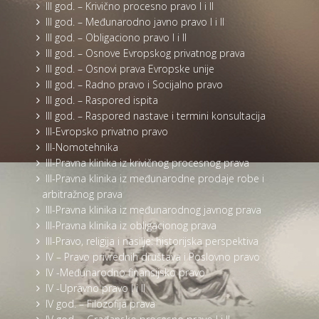
III god. – Krivično procesno pravo I i II
III god. – Međunarodno javno pravo I i II
III god. – Obligaciono pravo I i II
III god. – Osnove Evropskog privatnog prava
III god. – Osnovi prava Evropske unije
III god. – Radno pravo i Socijalno pravo
III god. – Raspored ispita
III god. – Raspored nastave i termini konsultacija
III-Evropsko privatno pravo
III-Nomotehnika
III-Pravna klinika iz krivičnog procesnog prava
III-Pravna klinika iz međunarodne prodaje robe i
arbitražnog prava
III-Pravna klinika iz međunarodnog javnog prava
III-Pravna klinika iz obligacionog prava
III-Pravo, religija i nasilje: historijska perspektiva
IV – Pravo privrednih društava i Poslovno pravo
IV -Međunarodno finansijsko pravo
IV -Upravno pravo I i II
IV god. – Filozofija prava