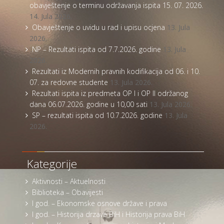
obavještenje o terminu održavanja ispita 15. 07. 2026.
14. Jula 2026.
Obavještenje o uvidu u rad i upisu ocjena
13. Jula
2026.
NP – Rezultati ispita od 7.7.2026. godine
13. Jula
2026.
Rezultati iz Modernih pravnih kodifikacija od 06. i 10.
07. za redovne studente
13. Jula 2026.
Rezultati ispita iz predmeta OP I i OP II održanog
dana 06.07.2026. godine u 10,00 sati
13. Jula 2026.
SP – rezultati ispita od 10.7.2026. godine
13. Jula
2026.
Kategorije
Aktivnosti – Aktuelnosti
Biblioteka – Obavijesti
I god. – Ekonomske osnove države i prava
I god. – Historija drzave BiH i Historija prava BiH