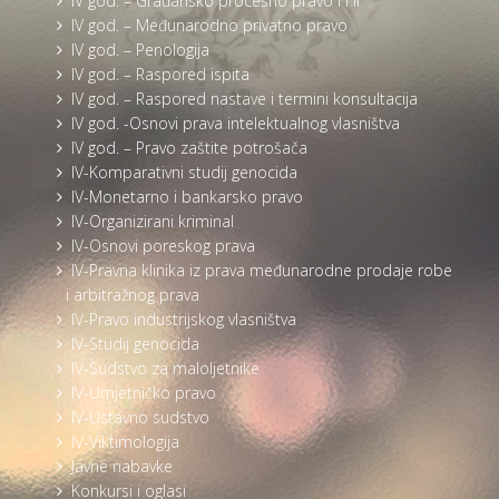
IV god. – Građansko procesno pravo I i II
IV god. – Međunarodno privatno pravo
IV god. – Penologija
IV god. – Raspored ispita
IV god. – Raspored nastave i termini konsultacija
IV god. -Osnovi prava intelektualnog vlasništva
IV god. – Pravo zaštite potrošača
IV-Komparativni studij genocida
IV-Monetarno i bankarsko pravo
IV-Organizirani kriminal
IV-Osnovi poreskog prava
IV-Pravna klinika iz prava međunarodne prodaje robe
i arbitražnog prava
IV-Pravo industrijskog vlasništva
IV-Studij genocida
IV-Sudstvo za maloljetnike
IV-Umjetničko pravo
IV-Ustavno sudstvo
IV-Viktimologija
Javne nabavke
Konkursi i oglasi