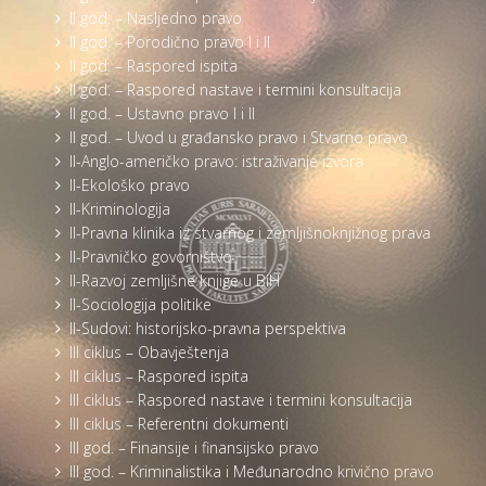
II god. – Nasljedno pravo
II god. – Porodično pravo I i II
II god. – Raspored ispita
II god. – Raspored nastave i termini konsultacija
II god. – Ustavno pravo I i II
II god. – Uvod u građansko pravo i Stvarno pravo
II-Anglo-američko pravo: istraživanje izvora
II-Ekološko pravo
II-Kriminologija
II-Pravna klinika iz stvarnog i zemljišnoknjižnog prava
II-Pravničko govorništvo
II-Razvoj zemljišne knjige u BiH
II-Sociologija politike
II-Sudovi: historijsko-pravna perspektiva
III ciklus – Obavještenja
III ciklus – Raspored ispita
III ciklus – Raspored nastave i termini konsultacija
III ciklus – Referentni dokumenti
III god. – Finansije i finansijsko pravo
III god. – Kriminalistika i Međunarodno krivično pravo