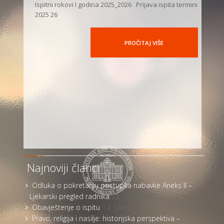
Ispitni rokovi I godina 2025_2026 Prijava ispita termini
2025 26
PROČITAJ VIŠE
Najnoviji članci
Odluka o pokretanju postupka nabavke Aneks II –
Ljekarski pregled radnika
22. Jula 2026.
Obavještenje o ispitu
14. Jula 2026.
Pravo, religija i nasilje: historijska perspektiva –