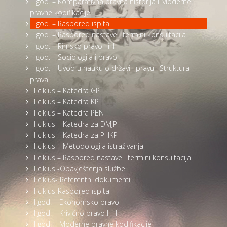
I god. – Komparativna pravna historija i Moderne
pravne kodifikacije
I god. – Raspored ispita
I god. – Raspored nastave i termini konsultacija
I god. – Rimsko pravo I i II
I god. – Sociologija i pravo
I god. – Uvod u nauku o državi i pravu i Struktura
prava
II ciklus – Katedra GP
II ciklus – Katedra KP
II ciklus – Katedra PEN
II ciklus – Katedra za DMJP
II ciklus – Katedra za PHKP
II ciklus – Metodologija istraživanja
II ciklus – Raspored nastave i termini konsultacija
II ciklus -Obavještenja službe
II ciklus- Referentni dokumenti
II ciklus-Raspored ispita
II god. – Ekonomsko pravo
II god. – Krivično pravo I i II
II god. – Moderne pravne kodifikacije