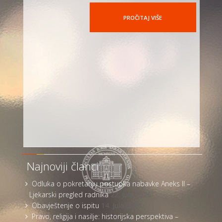
PROČITAJ VIŠE
Najnoviji članci
Odluka o pokretanju postupka nabavke Aneks II –
Ljekarski pregled radnika
22. Jula 2026.
Obavještenje o ispitu
14. Jula 2026.
Pravo, religija i nasilje: historijska perspektiva –