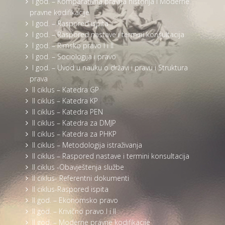
I god. – Komparativna pravna historija i Moderne
pravne kodifikacije
I god. – Raspored ispita
I god. – Raspored nastave i termini konsultacija
I god. – Rimsko pravo I i II
I god. – Sociologija i pravo
I god. – Uvod u nauku o državi i pravu i Struktura
prava
II ciklus – Katedra GP
II ciklus – Katedra KP
II ciklus – Katedra PEN
II ciklus – Katedra za DMJP
II ciklus – Katedra za PHKP
II ciklus – Metodologija istraživanja
II ciklus – Raspored nastave i termini konsultacija
II ciklus -Obavještenja službe
II ciklus- Referentni dokumenti
II ciklus-Raspored ispita
II god. – Ekonomsko pravo
II god. – Krivično pravo I i II
II god. – Moderne pravne kodifikacije