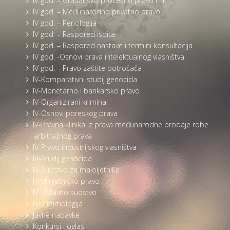
IV god. – Građansko procesno pravo I i II
IV god. – Međunarodno privatno pravo
IV god. – Penologija
IV god. – Raspored ispita
IV god. – Raspored nastave i termini konsultacija
IV god. -Osnovi prava intelektualnog vlasništva
IV god. – Pravo zaštite potrošača
IV-Komparativni studij genocida
IV-Monetarno i bankarsko pravo
IV-Organizirani kriminal
IV-Osnovi poreskog prava
IV-Pravna klinika iz prava međunarodne prodaje robe
i arbitražnog prava
IV-Pravo industrijskog vlasništva
IV-Studij genocida
IV-Sudstvo za maloljetnike
IV-Umjetničko pravo
IV-Ustavno sudstvo
IV-Viktimologija
Javne nabavke
Konkursi i oglasi