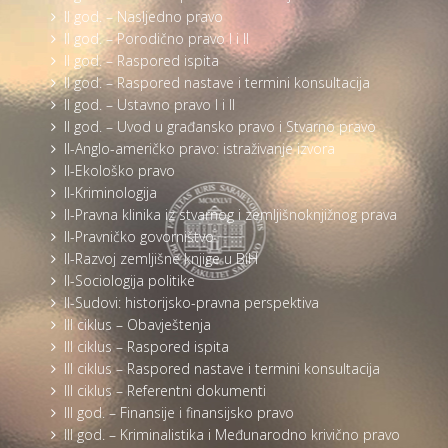
II god. – Nasljedno pravo
II god. – Porodično pravo I i II
II god. – Raspored ispita
II god. – Raspored nastave i termini konsultacija
II god. – Ustavno pravo I i II
II god. – Uvod u građansko pravo i Stvarno pravo
II-Anglo-američko pravo: istraživanje izvora
II-Ekološko pravo
II-Kriminologija
II-Pravna klinika iz stvarnog i zemljišnoknjižnog prava
II-Pravničko govorništvo
II-Razvoj zemljišne knjige u BiH
II-Sociologija politike
II-Sudovi: historijsko-pravna perspektiva
III ciklus – Obavještenja
III ciklus – Raspored ispita
III ciklus – Raspored nastave i termini konsultacija
III ciklus – Referentni dokumenti
III god. – Finansije i finansijsko pravo
III god. – Kriminalistika i Međunarodno krivično pravo