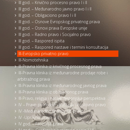
III god. – Krivično procesno pravo I i II
III god. – Međunarodno javno pravo I i II
III god. – Obligaciono pravo I i II
III god. – Osnove Evropskog privatnog prava
III god. – Osnovi prava Evropske unije
III god. – Radno pravo i Socijalno pravo
III god. – Raspored ispita
III god. – Raspored nastave i termini konsultacija
III-Evropsko privatno pravo
III-Nomotehnika
III-Pravna klinika iz krivičnog procesnog prava
III-Pravna klinika iz međunarodne prodaje robe i
arbitražnog prava
III-Pravna klinika iz međunarodnog javnog prava
III-Pravna klinika iz obligacionog prava
III-Pravo, religija i nasilje: historijska perspektiva
IV – Pravo privrednih društava i Poslovno pravo
IV -Međunarodno finansijsko pravo
IV -Upravno pravo I i II
IV god. – Filozofija prava