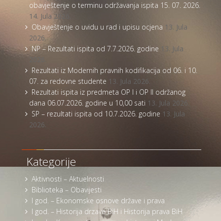
obavještenje o terminu održavanja ispita 15. 07. 2026.
14. Jula 2026.
Obavještenje o uvidu u rad i upisu ocjena
13. Jula
2026.
NP – Rezultati ispita od 7.7.2026. godine
13. Jula
2026.
Rezultati iz Modernih pravnih kodifikacija od 06. i 10.
07. za redovne studente
13. Jula 2026.
Rezultati ispita iz predmeta OP I i OP II održanog
dana 06.07.2026. godine u 10,00 sati
13. Jula 2026.
SP – rezultati ispita od 10.7.2026. godine
13. Jula
2026.
Kategorije
Aktivnosti – Aktuelnosti
Biblioteka – Obavijesti
I god. – Ekonomske osnove države i prava
I god. – Historija drzave BiH i Historija prava BiH