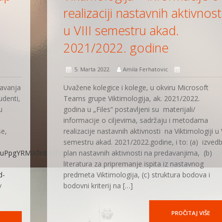
realizaciji nastavnih aktivnost
u VIII semestru akad.
2021/2022. godine
5. Marta 2022.
Amila Ferhatovic
davanja
Uvažene kolegice i kolege, u okviru Microsoft
udenti,
Teams grupe Viktimologija, ak. 2021/2022.
u
godina u „Files“ postavljeni su materijali/
informacije o ciljevima, sadržaju i metodama
e,
realizacije nastavnih aktivnosti na Viktimologiji u V
semestru akad. 2021/2022.godine, i to: (a) izved
nKuPpgYRMiXfe84FFCf_N1ZdHLcoYI4PlyWDip2RAdQ1%40thread.tacv2/
plan nastavnih aktivnosti na predavanjima, (b)
literatura za pripremanje ispita iz nastavnog
d-
predmeta Viktimologija, (c) struktura bodova i
v
bodovni kriterij na […]
PROČITAJ VIŠE