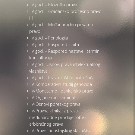
IV god. – Filozofija prava
IV god. – Građansko procesno pravo I
i II
IV god. – Međunarodno privatno
pravo
IV god. – Penologija
IV god. – Raspored ispita
IV god. – Raspored nastave i termini
konsultacija
IV god. -Osnovi prava intelektualnog
vlasništva
IV god. – Pravo zaštite potrošača
IV-Komparativni studij genocida
IV-Monetarno i bankarsko pravo
IV-Organizirani kriminal
IV-Osnovi poreskog prava
IV-Pravna klinika iz prava
međunarodne prodaje robe i
arbitražnog prava
IV-Pravo industrijskog vlasništva