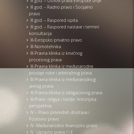
III god. – Osnovi prava Evropske unije
III god. – Radno pravo i Socijalno
pravo
III god. – Raspored ispita
III god. – Raspored nastave i termini
konsultacija
III-Evropsko privatno pravo
III-Nomotehnika
III-Pravna klinika iz krivičnog
procesnog prava
III-Pravna klinika iz međunarodne
prodaje robe i arbitražnog prava
III-Pravna klinika iz međunarodnog
javnog prava
III-Pravna klinika iz obligacionog prava
III-Pravo, religija i nasilje: historijska
perspektiva
IV – Pravo privrednih društava i
Poslovno pravo
IV -Međunarodno finansijsko pravo
IV -Upravno pravo I i II