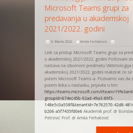
Microsoft Teams grupi za
predavanja u akademskoj
2021/2022. godini
6. Marta 2022.
Amila Ferhatovic
Link za pristup Microsoft Teams grupi za pre
u akademskoj 2021/2022. godini Poštovani st
nastava na izbornom predmetu Viktimologija 
akademskoj 2021/2022. godini realizirat će se
putem Microsoft Teams-a. Pozivamo vas da s
putem linka u nastavku, prijavite u tim:
https://teams.microsoft.com/l/team/19%3a
groupId=674ec45b-92ad-49a3-89f3-
148e5c0a558f&tenantId=7e762570-42d8-481
b206-a5f7435fd0e6
Akademik prof. dr Borisla
Petrović Prof. dr Amila Ferhatović