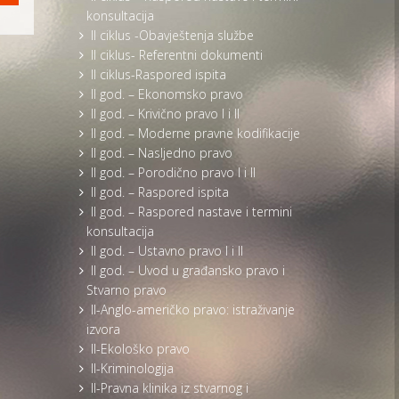
konsultacija
II ciklus -Obavještenja službe
II ciklus- Referentni dokumenti
II ciklus-Raspored ispita
II god. – Ekonomsko pravo
II god. – Krivično pravo I i II
II god. – Moderne pravne kodifikacije
II god. – Nasljedno pravo
II god. – Porodično pravo I i II
II god. – Raspored ispita
II god. – Raspored nastave i termini
konsultacija
II god. – Ustavno pravo I i II
II god. – Uvod u građansko pravo i
Stvarno pravo
II-Anglo-američko pravo: istraživanje
izvora
II-Ekološko pravo
II-Kriminologija
II-Pravna klinika iz stvarnog i