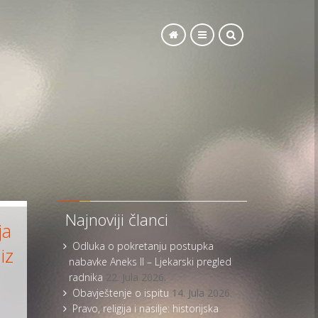
SEARCH
Najnoviji članci
ja
Odluka o pokretanju postupka
iz
nabavke Aneks II – Ljekarski pregled
radnika
22. Jula 2026.
Obavještenje o ispitu
14. Jula 2026.
Pravo, religija i nasilje: historijska