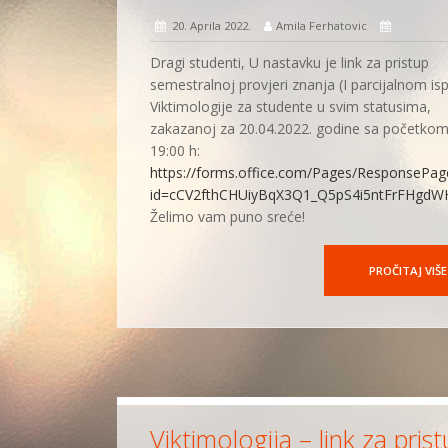
20. Aprila 2022.
Amila Ferhatovic
Dragi studenti, U nastavku je link za pristup
semestralnoj provjeri znanja (I parcijalnom ispi
Viktimologije za studente u svim statusima,
zakazanoj za 20.04.2022. godine sa početkom
19:00 h:
https://forms.office.com/Pages/ResponsePag
id=cCV2fthCHUiyBqX3Q1_Q5pS4i5ntFrFHg
Želimo vam puno sreće!
PROČITAJ VIŠE
Viktimologija – link za pris