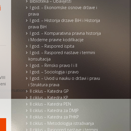
Biblioteka – Obavijesti
i
I god. – Ekonomske osnove države i
prava
I god. – Historija drzave BiH i Historija
prava BiH
I god. – Komparativna pravna historija
i Moderne pravne kodifikacije
I god. – Raspored ispita
I god. – Raspored nastave i termini
konsultacija
I god. – Rimsko pravo I i II
I god. – Sociologija i pravo
III
I god. – Uvod u nauku o državi i pravu
beni
i Struktura prava
conversations?
II ciklus – Katedra GP
II ciklus – Katedra KP
II ciklus – Katedra PEN
II ciklus – Katedra za DMJP
II ciklus – Katedra za PHKP
II ciklus – Metodologija istraživanja
II ciklus – Raspored nastave i termini