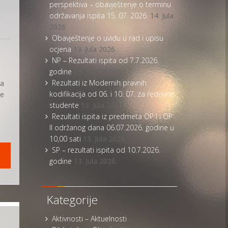
perspektiva – obavještenje o terminu
održavanja ispita 15. 07. 2026.
14. Jula
2026.
Obavještenje o uvidu u rad i upisu
ocjena
13. Jula 2026.
NP – Rezultati ispita od 7.7.2026.
godine
13. Jula 2026.
Rezultati iz Modernih pravnih
za
kodifikacija od 06. i 10. 07. za redovne
će
studente
13. Jula 2026.
Rezultati ispita iz predmeta OP I i OP
II održanog dana 06.07.2026. godine u
10,00 sati
13. Jula 2026.
SP – rezultati ispita od 10.7.2026.
godine
13. Jula 2026.
Kategorije
Aktivnosti – Aktuelnosti