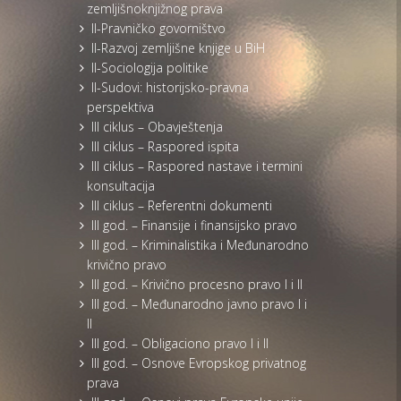
zemljišnoknjižnog prava
II-Pravničko govorništvo
II-Razvoj zemljišne knjige u BiH
II-Sociologija politike
II-Sudovi: historijsko-pravna
perspektiva
III ciklus – Obavještenja
III ciklus – Raspored ispita
III ciklus – Raspored nastave i termini
konsultacija
III ciklus – Referentni dokumenti
III god. – Finansije i finansijsko pravo
III god. – Kriminalistika i Međunarodno
krivično pravo
III god. – Krivično procesno pravo I i II
III god. – Međunarodno javno pravo I i
II
III god. – Obligaciono pravo I i II
III god. – Osnove Evropskog privatnog
prava