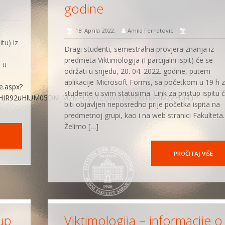
godine
18. Aprila 2022.
Amila Ferhatovic
tu) iz
Dragi studenti, semestralna provjera znanja iz
predmeta Viktimologija (I parcijalni ispit) će se
 u
održati u srijedu, 20. 04. 2022. godine, putem
aplikacije Microsoft Forms, sa početkom u 19 h 
e.aspx?
studente u svim statusima. Link za pristup ispitu 
dWHIR92uHlUM05DMjM2MFUyV1ZGWlY1NFQ0TkxRMzZYUi4u
biti objavljen neposredno prije početka ispita na
predmetnoj grupi, kao i na web stranici Fakulteta.
Želimo […]
PROČITAJ VIŠE
tup
Viktimologija – informacije o