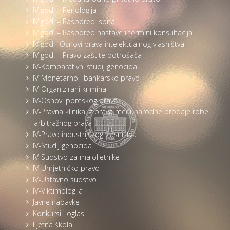
IV god. – Penologija
IV god. – Raspored ispita
IV god. – Raspored nastave i termini konsultacija
IV god. -Osnovi prava intelektualnog vlasništva
IV god. – Pravo zaštite potrošača
IV-Komparativni studij genocida
IV-Monetarno i bankarsko pravo
IV-Organizirani kriminal
IV-Osnovi poreskog prava
IV-Pravna klinika iz prava međunarodne prodaje robe
i arbitražnog prava
IV-Pravo industrijskog vlasništva
IV-Studij genocida
IV-Sudstvo za maloljetnike
IV-Umjetničko pravo
IV-Ustavno sudstvo
IV-Viktimologija
Javne nabavke
Konkursi i oglasi
Ljetna škola