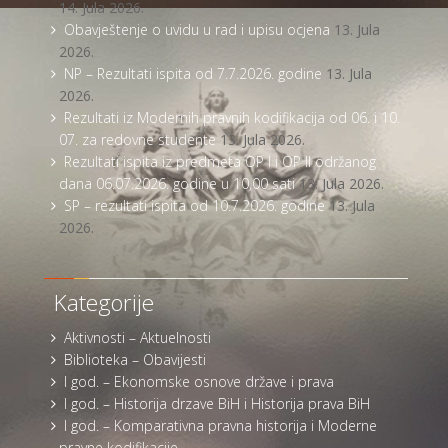
14. Jula 2026.
Obavještenje o uvidu u rad i upisu ocjena
13. Jula
2026.
NP – Rezultati ispita od 7.7.2026. godine
13. Jula
2026.
Rezultati iz Modernih pravnih kodifikacija od 06. i 10.
07. za redovne studente
13. Jula 2026.
Rezultati ispita iz predmeta OP I i OP II održanog
dana 06.07.2026. godine u 10,00 sati
13. Jula 2026.
SP – rezultati ispita od 10.7.2026. godine
13. Jula
2026.
Kategorije
Aktivnosti – Aktuelnosti
Biblioteka – Obavijesti
I god. – Ekonomske osnove države i prava
I god. – Historija drzave BiH i Historija prava BiH
I god. – Komparativna pravna historija i Moderne
pravne kodifikacije