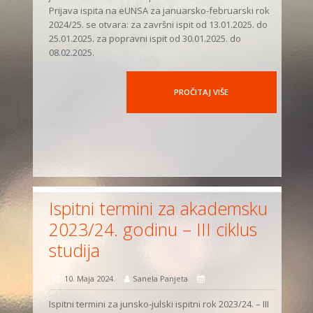
Prijava ispita na eUNSA za januarsko-februarski rok
2024/25. se otvara: za završni ispit od 13.01.2025. do
25.01.2025. za popravni ispit od 30.01.2025. do
08.02.2025.
PROČITAJ VIŠE
Ispitni termini za akademsku
2023/24. godinu – III ciklus
studija
10. Maja 2024.
Sanela Panjeta
Ispitni termini za junsko-julski ispitni rok 2023/24. – III