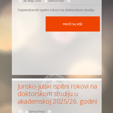
28. Maja 2026.
Danica Pejić
Septembarski ispitni rokovi na doktorskom studiju
PROČITAJ VIŠE
Junsko-julski ispitni rokovi na
doktorskom studiju u
akademskoj 2025/26. godini
Danica Pejić