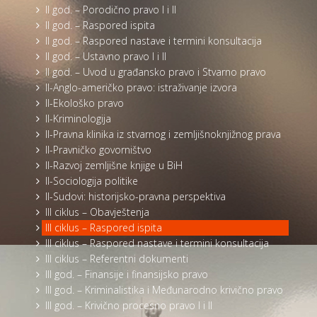
II god. – Porodično pravo I i II
II god. – Raspored ispita
II god. – Raspored nastave i termini konsultacija
II god. – Ustavno pravo I i II
II god. – Uvod u građansko pravo i Stvarno pravo
II-Anglo-američko pravo: istraživanje izvora
II-Ekološko pravo
II-Kriminologija
II-Pravna klinika iz stvarnog i zemljišnoknjižnog prava
II-Pravničko govorništvo
II-Razvoj zemljišne knjige u BiH
II-Sociologija politike
II-Sudovi: historijsko-pravna perspektiva
III ciklus – Obavještenja
III ciklus – Raspored ispita
III ciklus – Raspored nastave i termini konsultacija
III ciklus – Referentni dokumenti
III god. – Finansije i finansijsko pravo
III god. – Kriminalistika i Međunarodno krivično pravo
III god. – Krivično procesno pravo I i II