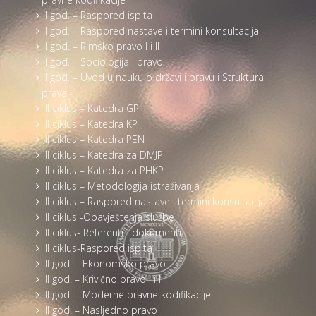
I god. – Raspored ispita
I god. – Raspored nastave i termini konsultacija
I god. – Rimsko pravo I i II
I god. – Sociologija i pravo
I god. – Uvod u nauku o državi i pravu i Struktura
prava
II ciklus – Katedra GP
II ciklus – Katedra KP
II ciklus – Katedra PEN
II ciklus – Katedra za DMJP
II ciklus – Katedra za PHKP
II ciklus – Metodologija istraživanja
II ciklus – Raspored nastave i termini konsultacija
II ciklus -Obavještenja službe
II ciklus- Referentni dokumenti
II ciklus-Raspored ispita
II god. – Ekonomsko pravo
II god. – Krivično pravo I i II
II god. – Moderne pravne kodifikacije
II god. – Nasljedno pravo