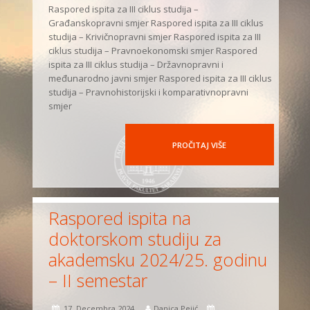
Raspored ispita za III ciklus studija –
Građanskopravni smjer Raspored ispita za III ciklus
studija – Krivičnopravni smjer Raspored ispita za III
ciklus studija – Pravnoekonomski smjer Raspored
ispita za III ciklus studija – Državnopravni i
međunarodno javni smjer Raspored ispita za III ciklus
studija – Pravnohistorijski i komparativnopravni
smjer
PROČITAJ VIŠE
Raspored ispita na
doktorskom studiju za
akademsku 2024/25. godinu
– II semestar
17. Decembra 2024.
Danica Pejić