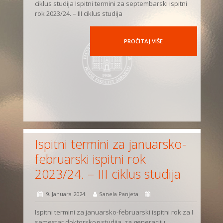
ciklus studija Ispitni termini za septembarski ispitni
rok 2023/24. – III ciklus studija
PROČITAJ VIŠE
Ispitni termini za januarsko-
februarski ispitni rok
2023/24. – III ciklus studija
9. Januara 2024.
Sanela Panjeta
Ispitni termini za januarsko-februarski ispitni rok za I
semestar doktorskog studija, za generaciju