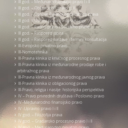
III god. – Međunarodno javno pravo I i II
III god. – Obligaciono pravo I i II
III god. – Osnove Evropskog privatnog prava
III god. – Osnovi prava Evropske unije
III god. – Radno pravo i Socijalno pravo
III god. – Raspored ispita
III god. – Raspored nastave i termini konsultacija
III-Evropsko privatno pravo
III-Nomotehnika
III-Pravna klinika iz krivičnog procesnog prava
III-Pravna klinika iz međunarodne prodaje robe i
arbitražnog prava
III-Pravna klinika iz međunarodnog javnog prava
III-Pravna klinika iz obligacionog prava
III-Pravo, religija i nasilje: historijska perspektiva
IV – Pravo privrednih društava i Poslovno pravo
IV -Međunarodno finansijsko pravo
IV -Upravno pravo I i II
IV god. – Filozofija prava
IV god. – Građansko procesno pravo I i II
IV god. – Međunarodno privatno pravo