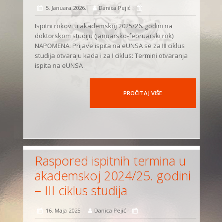
5. Januara 2026.
Danica Pejić
Ispitni rokovi u akademskoj 2025/26. godini na
doktorskom studiju (januarsko-februarski rok)
NAPOMENA: Prijave ispita na eUNSA se za III ciklus
studija otvaraju kada i za I ciklus: Termini otvaranja
ispita na eUNSA .
PROČITAJ VIŠE
Raspored ispitnih termina u
akademskoj 2024/25. godini
– III ciklus studija
16. Maja 2025.
Danica Pejić