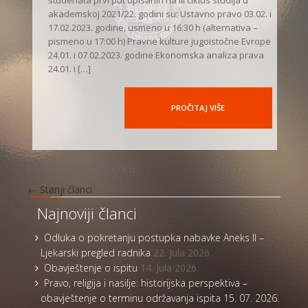
studenata prvi put upisanih na III ciklus studija u
akademskoj 2021/22. godini su: Ustavno pravo 03.02. i
17.02.2023. godine, usmeno u 16:30 h (alternativa –
pismeno u 17:00 h) Pravne kulture jugoistočne Evrope
24.01. i 07.02.2023. godine Ekonomska analiza prava
24.01. i […]
PROČITAJ VIŠE
Navigacija članaka
←
Stariji članci
Najnoviji članci
Odluka o pokretanju postupka nabavke Aneks II –
Ljekarski pregled radnika
22. Jula 2026.
Obavještenje o ispitu
14. Jula 2026.
Pravo, religija i nasilje: historijska perspektiva –
obavještenje o terminu održavanja ispita 15. 07. 2026.