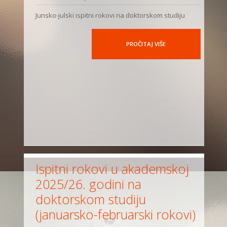
Junsko-julski ispitni rokovi na doktorskom studiju
PROČITAJ VIŠE
Ispitni rokovi u akademskoj
2025/26. godini na
doktorskom studiju
(januarsko-februarski rokovi)