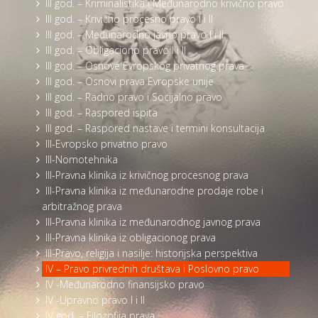
III god. – Kriminalistika i Međunarodno krivično pravo
III god. – Krivično procesno pravo I i II
III god. – Međunarodno javno pravo I i II
III god. – Obligaciono pravo I i II
III god. – Osnove Evropskog privatnog prava
III god. – Osnovi prava Evropske unije
III god. – Radno pravo i Socijalno pravo
III god. – Raspored ispita
III god. – Raspored nastave i termini konsultacija
III-Evropsko privatno pravo
III-Nomotehnika
III-Pravna klinika iz krivičnog procesnog prava
III-Pravna klinika iz međunarodne prodaje robe i
arbitražnog prava
III-Pravna klinika iz međunarodnog javnog prava
III-Pravna klinika iz obligacionog prava
III-Pravo, religija i nasilje: historijska perspektiva
IV – Pravo privrednih društava i Poslovno pravo
IV -Međunarodno finansijsko pravo
IV -Upravno pravo I i II
IV god. – Filozofija prava