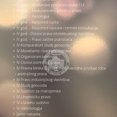
IV god. – Građansko procesno pravo I i II
IV god. – Međunarodno privatno pravo
IV god. – Penologija
IV god. – Raspored ispita
IV god. – Raspored nastave i termini konsultacija
IV god. -Osnovi prava intelektualnog vlasništva
IV god. – Pravo zaštite potrošača
IV-Komparativni studij genocida
IV-Monetarno i bankarsko pravo
IV-Organizirani kriminal
IV-Osnovi poreskog prava
IV-Pravna klinika iz prava međunarodne prodaje robe
i arbitražnog prava
IV-Pravo industrijskog vlasništva
IV-Studij genocida
IV-Sudstvo za maloljetnike
IV-Umjetničko pravo
IV-Ustavno sudstvo
IV-Viktimologija
Javne nabavke