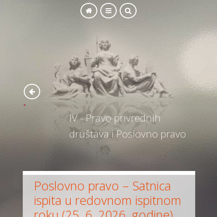
SEARCH
IV - Pravo privrednih
društava i Poslovno pravo
Poslovno pravo – Satnica
ispita u redovnom ispitnom
roku (25. 6. 2026. godine)