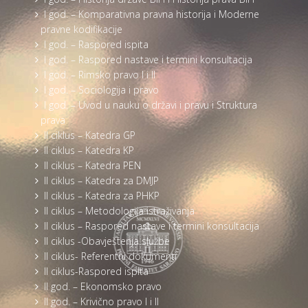
I god. – Komparativna pravna historija i Moderne
pravne kodifikacije
I god. – Raspored ispita
I god. – Raspored nastave i termini konsultacija
I god. – Rimsko pravo I i II
I god. – Sociologija i pravo
I god. – Uvod u nauku o državi i pravu i Struktura
prava
II ciklus – Katedra GP
II ciklus – Katedra KP
II ciklus – Katedra PEN
II ciklus – Katedra za DMJP
II ciklus – Katedra za PHKP
II ciklus – Metodologija istraživanja
II ciklus – Raspored nastave i termini konsultacija
II ciklus -Obavještenja službe
II ciklus- Referentni dokumenti
II ciklus-Raspored ispita
II god. – Ekonomsko pravo
II god. – Krivično pravo I i II