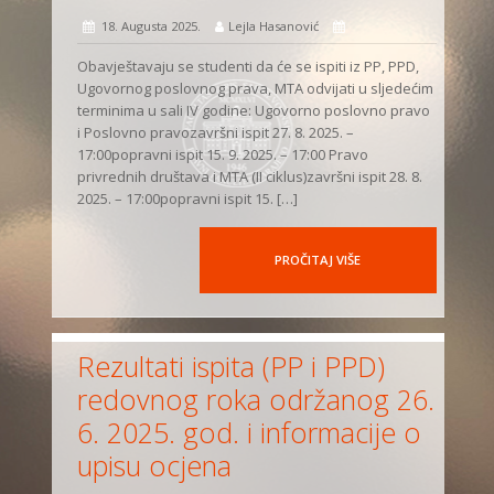
18. Augusta 2025.
Lejla Hasanović
Obavještavaju se studenti da će se ispiti iz PP, PPD,
Ugovornog poslovnog prava, MTA odvijati u sljedećim
terminima u sali IV godine: Ugovorno poslovno pravo
i Poslovno pravozavršni ispit 27. 8. 2025. –
17:00popravni ispit 15. 9. 2025. – 17:00 Pravo
privrednih društava i MTA (II ciklus)završni ispit 28. 8.
2025. – 17:00popravni ispit 15. […]
PROČITAJ VIŠE
Rezultati ispita (PP i PPD)
redovnog roka održanog 26.
6. 2025. god. i informacije o
upisu ocjena