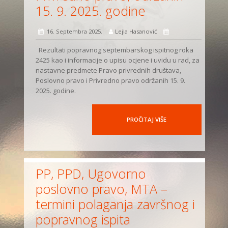
15. 9. 2025. godine
16. Septembra 2025.
Lejla Hasanović
Rezultati popravnog septembarskog ispitnog roka
2425 kao i informacije o upisu ocjene i uvidu u rad, za
nastavne predmete Pravo privrednih društava,
Poslovno pravo i Privredno pravo održanih 15. 9.
2025. godine.
PROČITAJ VIŠE
PP, PPD, Ugovorno
poslovno pravo, MTA –
termini polaganja završnog i
popravnog ispita