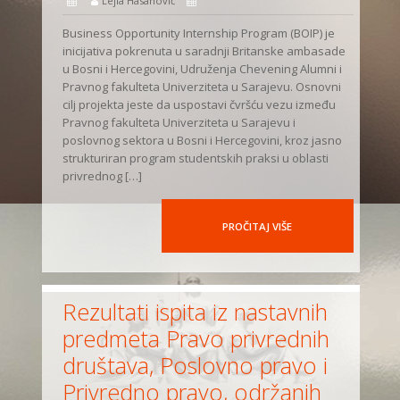
Lejla Hasanović
Business Opportunity Internship Program (BOIP) je
inicijativa pokrenuta u saradnji Britanske ambasade
u Bosni i Hercegovini, Udruženja Chevening Alumni i
Pravnog fakulteta Univerziteta u Sarajevu. Osnovni
cilj projekta jeste da uspostavi čvršću vezu između
Pravnog fakulteta Univerziteta u Sarajevu i
poslovnog sektora u Bosni i Hercegovini, kroz jasno
strukturiran program studentskih praksi u oblasti
privrednog […]
PROČITAJ VIŠE
Rezultati ispita iz nastavnih
predmeta Pravo privrednih
društava, Poslovno pravo i
Privredno pravo, održanih