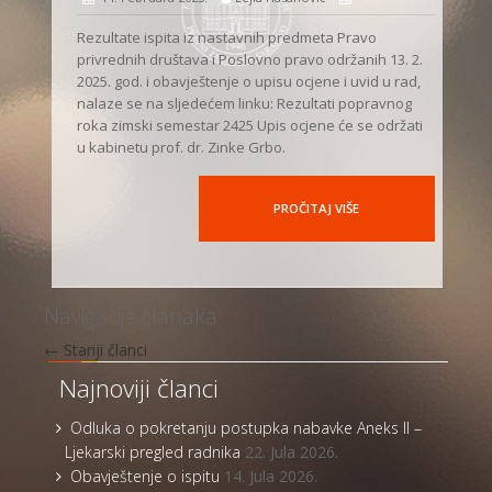
Rezultate ispita iz nastavnih predmeta Pravo
privrednih društava i Poslovno pravo održanih 13. 2.
2025. god. i obavještenje o upisu ocjene i uvid u rad,
nalaze se na sljedećem linku: Rezultati popravnog
roka zimski semestar 2425 Upis ocjene će se održati
u kabinetu prof. dr. Zinke Grbo.
PROČITAJ VIŠE
Navigacija članaka
←
Stariji članci
Najnoviji članci
Odluka o pokretanju postupka nabavke Aneks II –
Ljekarski pregled radnika
22. Jula 2026.
Obavještenje o ispitu
14. Jula 2026.