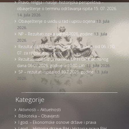
Pravo, religija i nasilje: historijska perspektiva –
obavještenje o terminu održavanja ispita 15. 07. 2026.
14. Jula 2026.
Obavještenje o uvidu u rad i upisu ocjena
13. Jula
2026.
NP – Rezultati ispita od 7.7.2026. godine
13. Jula
2026.
Rezultati iz Modernih pravnih kodifikacija od 06. i 10.
07. za redovne studente
13. Jula 2026.
Rezultati ispita iz predmeta OP I i OP II održanog
dana 06.07.2026. godine u 10,00 sati
13. Jula 2026.
SP – rezultati ispita od 10.7.2026. godine
13. Jula
2026.
Kategorije
Aktivnosti – Aktuelnosti
Biblioteka – Obavijesti
I god. – Ekonomske osnove države i prava
I god. – Historija drzave BiH i Historija prava BiH