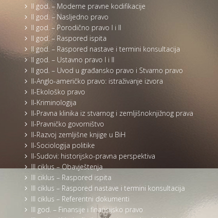
II god. – Moderne pravne kodifikacije
II god. – Nasljedno pravo
II god. – Porodično pravo I i II
II god. – Raspored ispita
II god. – Raspored nastave i termini konsultacija
II god. – Ustavno pravo I i II
II god. – Uvod u građansko pravo i Stvarno pravo
II-Anglo-američko pravo: istraživanje izvora
II-Ekološko pravo
II-Kriminologija
II-Pravna klinika iz stvarnog i zemljišnoknjižnog prava
II-Pravničko govorništvo
II-Razvoj zemljišne knjige u BiH
II-Sociologija politike
II-Sudovi: historijsko-pravna perspektiva
III ciklus – Obavještenja
III ciklus – Raspored ispita
III ciklus – Raspored nastave i termini konsultacija
III ciklus – Referentni dokumenti
III god. – Finansije i finansijsko pravo