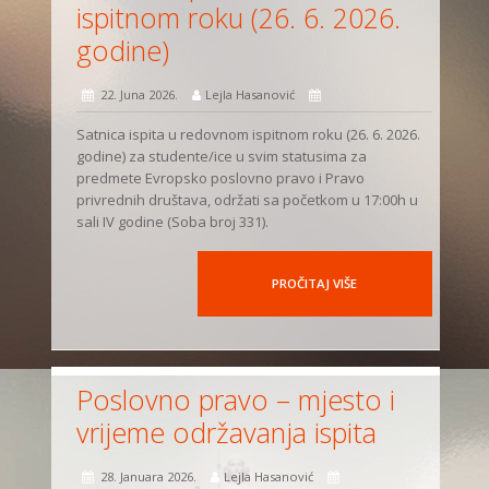
ispitnom roku (26. 6. 2026.
godine)
22. Juna 2026.
Lejla Hasanović
Satnica ispita u redovnom ispitnom roku (26. 6. 2026.
godine) za studente/ice u svim statusima za
predmete Evropsko poslovno pravo i Pravo
privrednih društava, održati sa početkom u 17:00h u
sali IV godine (Soba broj 331).
PROČITAJ VIŠE
Poslovno pravo – mjesto i
vrijeme održavanja ispita
28. Januara 2026.
Lejla Hasanović