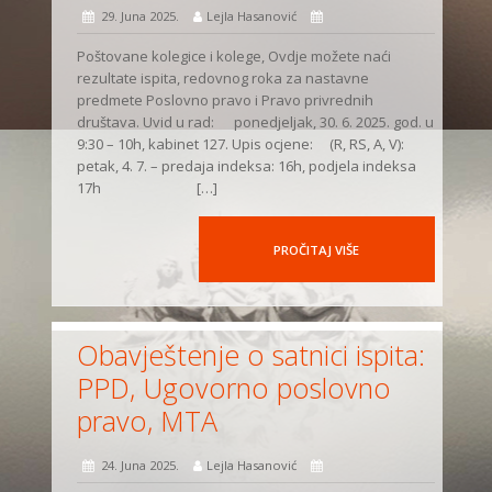
29. Juna 2025.
Lejla Hasanović
Poštovane kolegice i kolege, Ovdje možete naći
rezultate ispita, redovnog roka za nastavne
predmete Poslovno pravo i Pravo privrednih
društava. Uvid u rad: ponedjeljak, 30. 6. 2025. god. u
9:30 – 10h, kabinet 127. Upis ocjene: (R, RS, A, V):
petak, 4. 7. – predaja indeksa: 16h, podjela indeksa
17h […]
PROČITAJ VIŠE
Obavještenje o satnici ispita:
PPD, Ugovorno poslovno
pravo, MTA
24. Juna 2025.
Lejla Hasanović