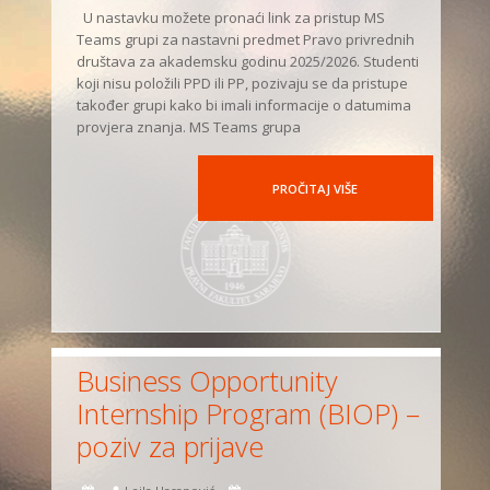
U nastavku možete pronaći link za pristup MS
Teams grupi za nastavni predmet Pravo privrednih
društava za akademsku godinu 2025/2026. Studenti
koji nisu položili PPD ili PP, pozivaju se da pristupe
također grupi kako bi imali informacije o datumima
provjera znanja. MS Teams grupa
PROČITAJ VIŠE
Business Opportunity
Internship Program (BIOP) –
poziv za prijave