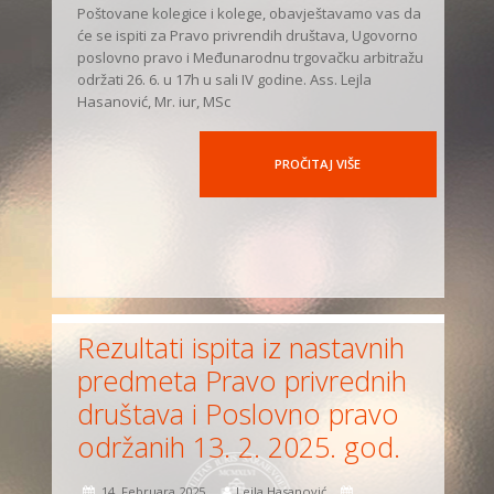
Poštovane kolegice i kolege, obavještavamo vas da
će se ispiti za Pravo privrendih društava, Ugovorno
poslovno pravo i Međunarodnu trgovačku arbitražu
održati 26. 6. u 17h u sali IV godine. Ass. Lejla
Hasanović, Mr. iur, MSc
PROČITAJ VIŠE
Rezultati ispita iz nastavnih
predmeta Pravo privrednih
društava i Poslovno pravo
održanih 13. 2. 2025. god.
14. Februara 2025.
Lejla Hasanović