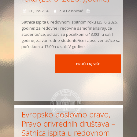
23. Juna 2026.
Lejla Hasanović
Satnica ispita u redovnom ispitnom roku (25. 6. 2026.
godine) za redovne i redovne samofinansirajuće
studente/ice, održati sa početkom u 13:00h u sali I
godine, za vanredne studente/ice i apsolvente/ice sa
početkom u 17:00h u sali IV godine.
PROČITAJ VIŠE
Evropsko poslovno pravo,
Pravo privrednih društava –
Satnica ispita u redovnom