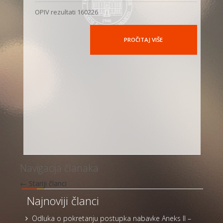
OPIV rezultati 160226
PROČITAJ VIŠE
Navigacija članaka
←
Stariji članci
Najnoviji članci
Odluka o pokretanju postupka nabavke Aneks II –