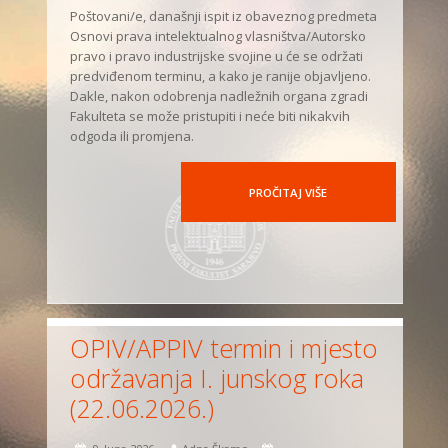
Poštovani/e, današnji ispit iz obaveznog predmeta
Osnovi prava intelektualnog vlasništva/Autorsko
pravo i pravo industrijske svojine u će se održati
predviđenom terminu, a kako je ranije objavljeno.
Dakle, nakon odobrenja nadležnih organa zgradi
Fakulteta se može pristupiti i neće biti nikakvih
odgoda ili promjena.
PROČITAJ VIŠE
OPIV/APPIV termin i mjesto
održavanja I. junskog roka
(22.06.2026.)