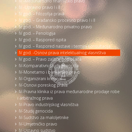
IV -Međunarodno finansijsko pravo
IV -Upravno pravo I i II
IV god. – Filozofija prava
IV god. – Građansko procesno pravo I i II
IV god. – Međunarodno privatno pravo
IV god. – Penologija
IV god. – Raspored ispita
IV god. – Raspored nastave i termini konsultacija
IV god. -Osnovi prava intelektualnog vlasništva
IV god. – Pravo zaštite potrošača
IV-Komparativni studij genocida
IV-Monetarno i bankarsko pravo
IV-Organizirani kriminal
IV-Osnovi poreskog prava
IV-Pravna klinika iz prava međunarodne prodaje robe
i arbitražnog prava
IV-Pravo industrijskog vlasništva
IV-Studij genocida
IV-Sudstvo za maloljetnike
IV-Umjetničko pravo
IV-Ustavno sudstvo