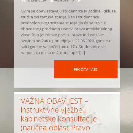
9. Juna 2026.
Adna Škamo
Ovim se obavještavaju studenti/ce IV godine I ciklusa
studija svi statusa studija, kao i studenti/ice
predbolonjskog sistema studija da će se ispit iz
obaveznog predmeta Osnovi prava intelektualnog
vlasništva (Autorsko pravo i pravo industrijske
svojine) održati u ponedjeljak, 22.06.2026. godine u
sali I godine sa početkom u 17h. Studenti/ice se
napominju da su dužni pristupiti […]
PROČITAJ VIŠE
VAŽNA OBAVIJEST –
instruktivne vježbe i
kabinetske konsultacije
(naučna oblast Pravo