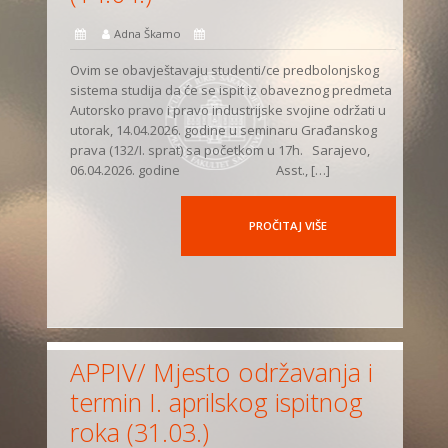
Adna Škamo
Ovim se obavještavaju studenti/ce predbolonjskog
sistema studija da će se ispit iz obaveznog predmeta
Autorsko pravo i pravo industrijske svojine održati u
utorak, 14.04.2026. godine u seminaru Građanskog
prava (132/I. sprat) sa početkom u 17h. Sarajevo,
06.04.2026. godine Asst., […]
PROČITAJ VIŠE
APPIV/ Mjesto održavanja i
termin I. aprilskog ispitnog
roka (31.03.)