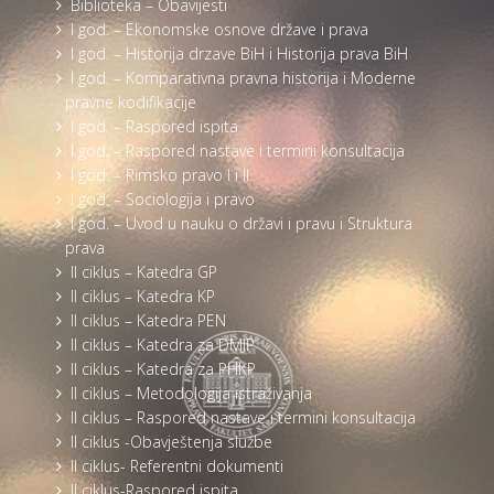
Biblioteka – Obavijesti
I god. – Ekonomske osnove države i prava
I god. – Historija drzave BiH i Historija prava BiH
I god. – Komparativna pravna historija i Moderne
pravne kodifikacije
I god. – Raspored ispita
I god. – Raspored nastave i termini konsultacija
I god. – Rimsko pravo I i II
I god. – Sociologija i pravo
I god. – Uvod u nauku o državi i pravu i Struktura
prava
II ciklus – Katedra GP
II ciklus – Katedra KP
II ciklus – Katedra PEN
II ciklus – Katedra za DMJP
II ciklus – Katedra za PHKP
II ciklus – Metodologija istraživanja
II ciklus – Raspored nastave i termini konsultacija
II ciklus -Obavještenja službe
II ciklus- Referentni dokumenti
II ciklus-Raspored ispita