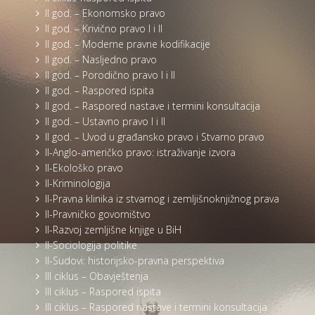
II god. – Ekonomsko pravo
II god. – Krivično pravo I i II
II god. – Moderne pravne kodifikacije
II god. – Nasljedno pravo
II god. – Porodično pravo I i II
II god. – Raspored ispita
II god. – Raspored nastave i termini konsultacija
II god. – Ustavno pravo I i II
II god. – Uvod u građansko pravo i Stvarno pravo
II-Anglo-američko pravo: istraživanje izvora
II-Ekološko pravo
II-Kriminologija
II-Pravna klinika iz stvarnog i zemljišnoknjižnog prava
II-Pravničko govorništvo
II-Razvoj zemljišne knjige u BiH
II-Sociologija politike
II-Sudovi: historijsko-pravna perspektiva
III ciklus – Obavještenja
III ciklus – Raspored ispita
III ciklus – Raspored nastave i termini konsultacija