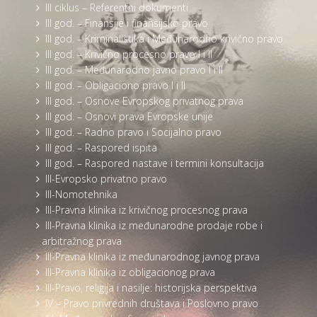
III ciklus – Referentni dokumenti
III god. – Finansije i finansijsko pravo
III god. – Kriminalistika i Međunarodno krivično pravo
III god. – Krivično procesno pravo I i II
III god. – Međunarodno javno pravo I i II
III god. – Obligaciono pravo I i II
III god. – Osnove Evropskog privatnog prava
III god. – Osnovi prava Evropske unije
III god. – Radno pravo i Socijalno pravo
III god. – Raspored ispita
III god. – Raspored nastave i termini konsultacija
III-Evropsko privatno pravo
III-Nomotehnika
III-Pravna klinika iz krivičnog procesnog prava
III-Pravna klinika iz međunarodne prodaje robe i
arbitražnog prava
III-Pravna klinika iz međunarodnog javnog prava
III-Pravna klinika iz obligacionog prava
III-Pravo, religija i nasilje: historijska perspektiva
IV – Pravo privrednih društava i Poslovno pravo