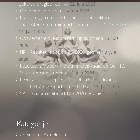
Ljekarski pregled radnika
22. Jula 2026.
Obavještenje o ispitu
14. Jula 2026.
Pravo, religija i nasilje: historijska perspektiva –
obavještenje o terminu održavanja ispita 15. 07. 2026.
14. Jula 2026.
Obavještenje o uvidu u rad i upisu ocjena
13. Jula
2026.
NP – Rezultati ispita od 7.7.2026. godine
13. Jula
2026.
Rezultati iz Modernih pravnih kodifikacija od 06. i 10.
07. za redovne studente
13. Jula 2026.
Rezultati ispita iz predmeta OP I i OP II održanog
dana 06.07.2026. godine u 10,00 sati
13. Jula 2026.
SP – rezultati ispita od 10.7.2026. godine
13. Jula
2026.
Kategorije
Aktivnosti – Aktuelnosti