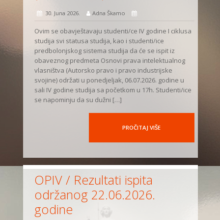
30. Juna 2026.
Adna Škamo
Ovim se obavještavaju studenti/ce IV godine I ciklusa
studija svi statusa studija, kao i studenti/ice
predbolonjskog sistema studija da će se ispit iz
obaveznog predmeta Osnovi prava intelektualnog
vlasništva (Autorsko pravo i pravo industrijske
svojine) održati u ponedjeljak, 06.07.2026. godine u
sali IV godine studija sa početkom u 17h. Studenti/ice
se napominju da su dužni […]
PROČITAJ VIŠE
OPIV / Rezultati ispita
održanog 22.06.2026.
godine