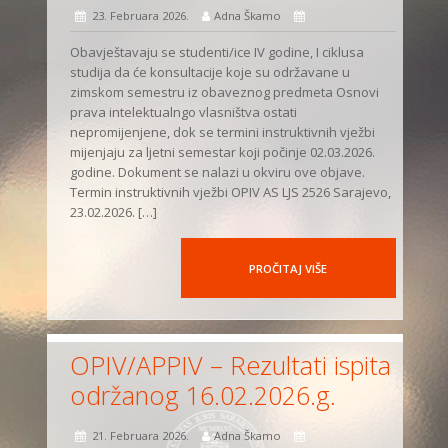
23. Februara 2026.
Adna Škamo
Obavještavaju se studenti/ice IV godine, I ciklusa
studija da će konsultacije koje su održavane u
zimskom semestru iz obaveznog predmeta Osnovi
prava intelektualngo vlasništva ostati
nepromijenjene, dok se termini instruktivnih vježbi
mijenjaju za ljetni semestar koji počinje 02.03.2026.
godine. Dokument se nalazi u okviru ove objave.
Termin instruktivnih vježbi OPIV AS LJS 2526 Sarajevo,
23.02.2026. […]
PROČITAJ VIŠE
OPIV/APPIV – Rezultati ispita
održanog 16.02.2026.g.
21. Februara 2026.
Adna Škamo