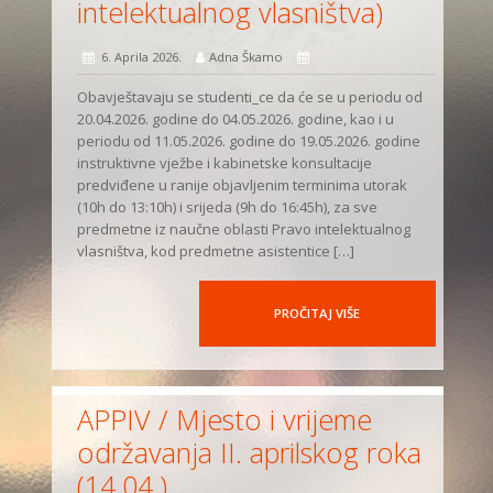
intelektualnog vlasništva)
6. Aprila 2026.
Adna Škamo
Obavještavaju se studenti_ce da će se u periodu od
20.04.2026. godine do 04.05.2026. godine, kao i u
periodu od 11.05.2026. godine do 19.05.2026. godine
instruktivne vježbe i kabinetske konsultacije
predviđene u ranije objavljenim terminima utorak
(10h do 13:10h) i srijeda (9h do 16:45h), za sve
predmetne iz naučne oblasti Pravo intelektualnog
vlasništva, kod predmetne asistentice […]
PROČITAJ VIŠE
APPIV / Mjesto i vrijeme
održavanja II. aprilskog roka
(14.04.)