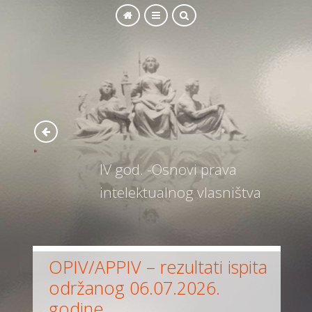
SEARCH
IV god. -Osnovi prava
intelektualnog vlasništva
OPIV/APPIV – rezultati ispita
održanog 06.07.2026.
godine