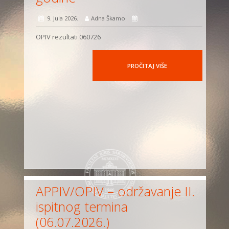
9. Jula 2026.
Adna Škamo
OPIV rezultati 060726
PROČITAJ VIŠE
APPIV/OPIV – održavanje II.
ispitnog termina
(06.07.2026.)