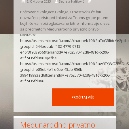
6. Oktobra 2023.
Sevleta Halilović
Poštovane kolegice i kolege, U nastavku će biti
naznačeni pristupni linkovi za Teams grupe putem
kojih će vam biti oglašavane bitne informacije u vezi
sa predmetom Međunarodno privatno pravo I:
Nastava:
https://teams.microsoft.com/l/channel/19%3aTxGRlidcYe2p
groupId=544beeab-f102-4779-9715-
e46f3f9039b6&tenantId=7e762570-42d8-481d-b206-
a5f7435fd0e6
Vježbe:
https://teams.microsoft.com/l/channel/19%3aw9TYWG2DkDn
groupId=e85eb4e1-e0be-45ab-956b-
399419993ad6&tenantId=7e762570-42d8-481d-b206-
a5f7435fd0e6
PROČITAJ VIŠE
Međunarodno privatno