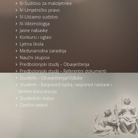
IV-Sudstvo za maloljetnike
IV-Umjetničko pravo
IV-Ustavno sudstvo
IV-Viktimologija
Javne nabavke
Konkursi i oglasi
Ljetna škola
Međunarodna saradnja
Naučni skupovi
Predbolonjski studij – Obavještenja
Predbolonjski studij – Referentni dokumenti
Studenti – Obavještenja/Odluke
Studenti – Raspored ispita, raspored nastave i
termini konsultacija
Studentski status
Završni radovi