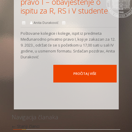
pravo I – obavještenje o
ispitu za R, RS i V studente
Anita Duraković
Poštovane kolegice i kolege, ispit iz predmeta
Međunarodno privatno pravo I, koji je zakazan za 12.
9. 2023., održat će se s početkom u 17,00 sati u sali IV
godine, u usmenom formatu. Srdačan pozdrav, Anita
Duraković
PROČITAJ VIŠE
Navigacija članaka
←
Stariji članci