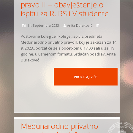
pravo II – obavještenje o
ispitu za R, RS i V studente
11. Septembra 2023.
Anita Duraković
Poštovane kolegice i kolege, ispit iz predmeta
Međunarodno privatno pravo II, koji je zakazan za 14.
9. 2023., održat će se s početkom u 17,00 sati u sali IV
godine, u usmenom formatu. Srdačan pozdrav, Anita
Duraković
PROČITAJ VIŠE
Međunarodno privatno