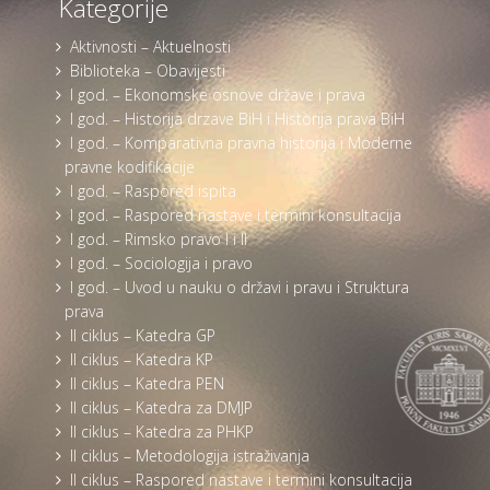
Kategorije
Aktivnosti – Aktuelnosti
Biblioteka – Obavijesti
I god. – Ekonomske osnove države i prava
I god. – Historija drzave BiH i Historija prava BiH
I god. – Komparativna pravna historija i Moderne
pravne kodifikacije
I god. – Raspored ispita
I god. – Raspored nastave i termini konsultacija
I god. – Rimsko pravo I i II
I god. – Sociologija i pravo
I god. – Uvod u nauku o državi i pravu i Struktura
prava
II ciklus – Katedra GP
II ciklus – Katedra KP
II ciklus – Katedra PEN
II ciklus – Katedra za DMJP
II ciklus – Katedra za PHKP
II ciklus – Metodologija istraživanja
II ciklus – Raspored nastave i termini konsultacija