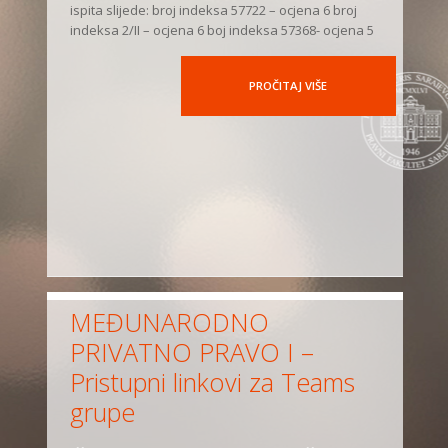
ispita slijede: broj indeksa 57722 – ocjena 6 broj
indeksa 2/II – ocjena 6 boj indeksa 57368- ocjena 5
PROČITAJ VIŠE
MEĐUNARODNO
PRIVATNO PRAVO I –
Pristupni linkovi za Teams
grupe