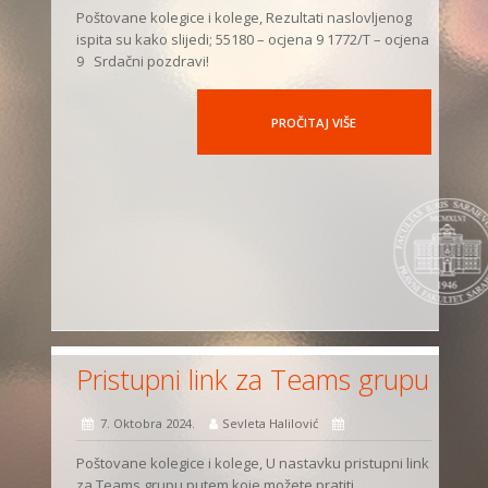
Poštovane kolegice i kolege, Rezultati naslovljenog
ispita su kako slijedi; 55180 – ocjena 9 1772/T – ocjena
9 Srdačni pozdravi!
PROČITAJ VIŠE
Pristupni link za Teams grupu
7. Oktobra 2024.
Sevleta Halilović
Poštovane kolegice i kolege, U nastavku pristupni link
za Teams grupu putem koje možete pratiti