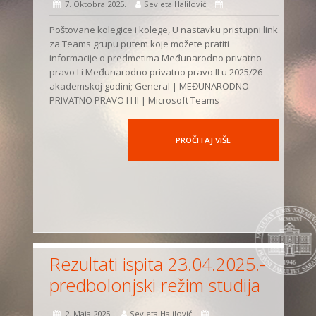
7. Oktobra 2025.
Sevleta Halilović
Poštovane kolegice i kolege, U nastavku pristupni link
za Teams grupu putem koje možete pratiti
informacije o predmetima Međunarodno privatno
pravo I i Međunarodno privatno pravo II u 2025/26
akademskoj godini; General | MEĐUNARODNO
PRIVATNO PRAVO I I II | Microsoft Teams
PROČITAJ VIŠE
Rezultati ispita 23.04.2025.-
predbolonjski režim studija
2. Maja 2025.
Sevleta Halilović