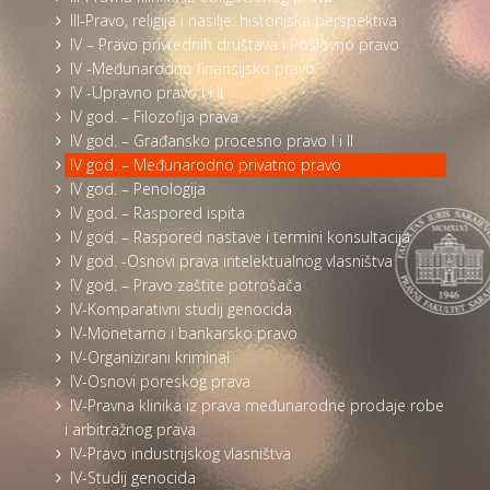
III-Pravo, religija i nasilje: historijska perspektiva
IV – Pravo privrednih društava i Poslovno pravo
IV -Međunarodno finansijsko pravo
IV -Upravno pravo I i II
IV god. – Filozofija prava
IV god. – Građansko procesno pravo I i II
IV god. – Međunarodno privatno pravo
IV god. – Penologija
IV god. – Raspored ispita
IV god. – Raspored nastave i termini konsultacija
IV god. -Osnovi prava intelektualnog vlasništva
IV god. – Pravo zaštite potrošača
IV-Komparativni studij genocida
IV-Monetarno i bankarsko pravo
IV-Organizirani kriminal
IV-Osnovi poreskog prava
IV-Pravna klinika iz prava međunarodne prodaje robe
i arbitražnog prava
IV-Pravo industrijskog vlasništva
IV-Studij genocida