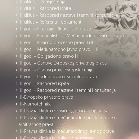
III ciklus – Obavještenja
III ciklus – Raspored ispita
III ciklus – Raspored nastave i termini konsultacija
III ciklus – Referentni dokumenti
III god. – Finansije i finansijsko pravo
III god. – Kriminalistika i Međunarodno krivično pravo
III god. – Krivično procesno pravo I i II
III god. – Međunarodno javno pravo I i II
III god. – Obligaciono pravo I i II
III god. – Osnove Evropskog privatnog prava
III god. – Osnovi prava Evropske unije
III god. – Radno pravo i Socijalno pravo
III god. – Raspored ispita
III god. – Raspored nastave i termini konsultacija
III-Evropsko privatno pravo
III-Nomotehnika
III-Pravna klinika iz krivičnog procesnog prava
III-Pravna klinika iz međunarodne prodaje robe i
arbitražnog prava
III-Pravna klinika iz međunarodnog javnog prava
III-Pravna klinika iz obligacionog prava