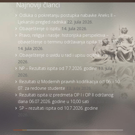
Najnoviji članci
Odluka o pokretanju postupka nabavke Aneks II –
Ljekarski pregled radnika
22. Jula 2026.
Obavještenje o ispitu
14. Jula 2026.
Pravo, religija i nasilje: historijska perspektiva –
obavještenje o terminu održavanja ispita 15. 07. 2026.
14. Jula 2026.
Obavještenje o uvidu u rad i upisu ocjena
13. Jula
2026.
NP – Rezultati ispita od 7.7.2026. godine
13. Jula
2026.
Rezultati iz Modernih pravnih kodifikacija od 06. i 10.
07. za redovne studente
13. Jula 2026.
Rezultati ispita iz predmeta OP I i OP II održanog
dana 06.07.2026. godine u 10,00 sati
13. Jula 2026.
SP – rezultati ispita od 10.7.2026. godine
13. Jula
2026.