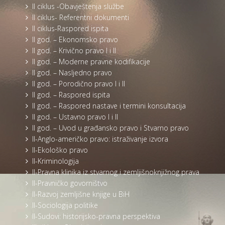
II ciklus -Obavještenja službe
II ciklus- Referentni dokumenti
II ciklus-Raspored ispita
II god. – Ekonomsko pravo
II god. – Krivično pravo I i II
II god. – Moderne pravne kodifikacije
II god. – Nasljedno pravo
II god. – Porodično pravo I i II
II god. – Raspored ispita
II god. – Raspored nastave i termini konsultacija
II god. – Ustavno pravo I i II
II god. – Uvod u građansko pravo i Stvarno pravo
II-Anglo-američko pravo: istraživanje izvora
II-Ekološko pravo
II-Kriminologija
II-Pravna klinika iz stvarnog i zemljišnoknjižnog prava
II-Pravničko govorništvo
II-Razvoj zemljišne knjige u BiH
II-Sociologija politike
II-Sudovi: historijsko-pravna perspektiva