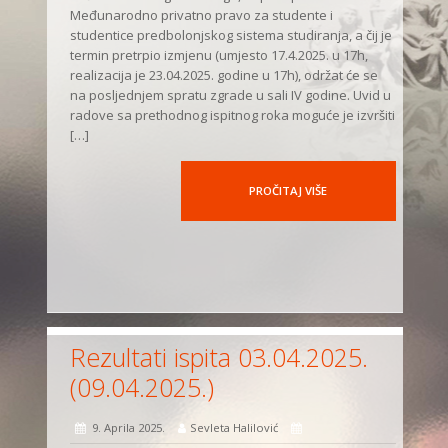
Međunarodno privatno pravo za studente i
studentice predbolonjskog sistema studiranja, a čij je
termin pretrpio izmjenu (umjesto 17.4.2025. u 17h,
realizacija je 23.04.2025. godine u 17h), održat će se
na posljednjem spratu zgrade u sali IV godine. Uvid u
radove sa prethodnog ispitnog roka moguće je izvršiti
[…]
PROČITAJ VIŠE
Rezultati ispita 03.04.2025.
(09.04.2025.)
9. Aprila 2025.
Sevleta Halilović