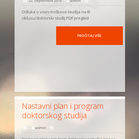
22. Septembra 2014.
admin
Odluka o visini troškova studija na III
ciklusu/doktorski studij PDF pregled
PROČITAJ VIŠE
Nastavni plan i program
doktorskog studija
admin
Nastavni plan i program doktorskog studija koji se