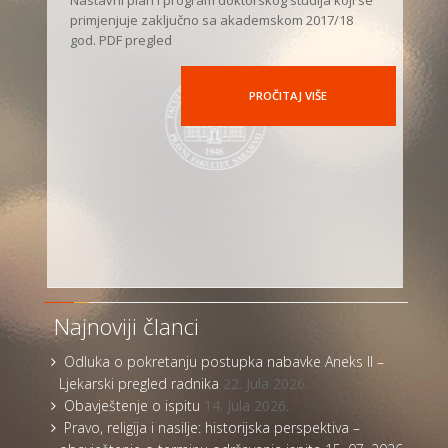
primjenjuje zaključno sa akademskom 2017/18
god. PDF pregled
PROČITAJ VIŠE
Najnoviji članci
Odluka o pokretanju postupka nabavke Aneks II –
Ljekarski pregled radnika
22. Jula 2026.
Obavještenje o ispitu
14. Jula 2026.
Pravo, religija i nasilje: historijska perspektiva –