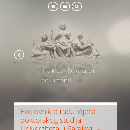
SEARCH
III ciklus - Referentni
dokumenti
Poslovnik o radu Vijeća
doktorskog studija
Univerziteta u Sarajevu –