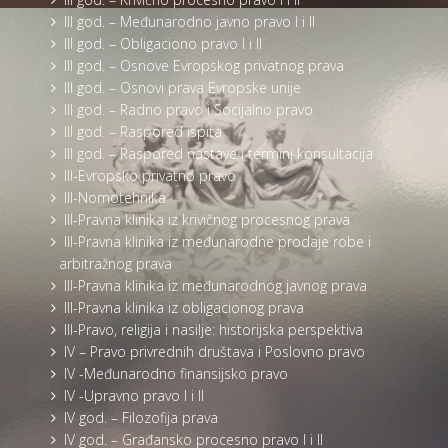
III god. – Međunarodno javno pravo I i II
III god. – Obligaciono pravo I i II
III god. – Osnove Evropskog privatnog prava
III god. – Osnovi prava Evropske unije
III god. – Radno pravo i Socijalno pravo
III god. – Raspored ispita
III god. – Raspored nastave i termini konsultacija
III-Evropsko privatno pravo
III-Nomotehnika
III-Pravna klinika iz krivičnog procesnog prava
III-Pravna klinika iz međunarodne prodaje robe i
arbitražnog prava
III-Pravna klinika iz međunarodnog javnog prava
III-Pravna klinika iz obligacionog prava
III-Pravo, religija i nasilje: historijska perspektiva
IV – Pravo privrednih društava i Poslovno pravo
IV -Međunarodno finansijsko pravo
IV -Upravno pravo I i II
IV god. – Filozofija prava
IV god. – Građansko procesno pravo I i II