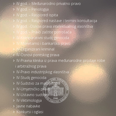
IV god. – Međunarodno privatno pravo
IV god. – Penologija
IV god. – Raspored ispita
IV god. – Raspored nastave i termini konsultacija
IV god. -Osnovi prava intelektualnog vlasništva
IV god. – Pravo zaštite potrošača
IV-Komparativni studij genocida
IV-Monetarno i bankarsko pravo
IV-Organizirani kriminal
IV-Osnovi poreskog prava
IV-Pravna klinika iz prava međunarodne prodaje robe
i arbitražnog prava
IV-Pravo industrijskog vlasništva
IV-Studij genocida
IV-Sudstvo za maloljetnike
IV-Umjetničko pravo
IV-Ustavno sudstvo
IV-Viktimologija
Javne nabavke
Konkursi i oglasi