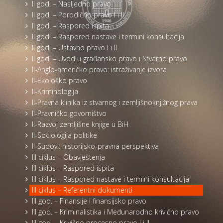
II god. – Nasljedno pravo
II god. – Porodično pravo I i II
II god. – Raspored ispita
II god. – Raspored nastave i termini konsultacija
II god. – Ustavno pravo I i II
II god. – Uvod u građansko pravo i Stvarno pravo
II-Anglo-američko pravo: istraživanje izvora
II-Ekološko pravo
II-Kriminologija
II-Pravna klinika iz stvarnog i zemljišnoknjižnog prava
II-Pravničko govorništvo
II-Razvoj zemljišne knjige u BiH
II-Sociologija politike
II-Sudovi: historijsko-pravna perspektiva
III ciklus – Obavještenja
III ciklus – Raspored ispita
III ciklus – Raspored nastave i termini konsultacija
III ciklus – Referentni dokumenti
III god. – Finansije i finansijsko pravo
III god. – Kriminalistika i Međunarodno krivično pravo
III god. – Krivično procesno pravo I i II