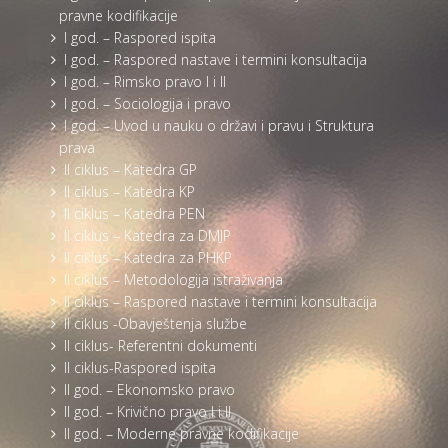
pravne kodifikacije
I god. – Raspored ispita
I god. – Raspored nastave i termini konsultacija
I god. – Rimsko pravo I i II
I god. – Sociologija i pravo
I god. – Uvod u nauku o državi i pravu i Struktura
prava
II ciklus – Katedra GP
II ciklus – Katedra KP
II ciklus – Katedra PEN
II ciklus – Katedra za DMJP
II ciklus – Katedra za PHKP
II ciklus – Metodologija istraživanja
II ciklus – Raspored nastave i termini konsultacija
II ciklus -Obavještenja službe
II ciklus- Referentni dokumenti
II ciklus-Raspored ispita
II god. – Ekonomsko pravo
II god. – Krivično pravo I i II
II god. – Moderne pravne kodifikacije