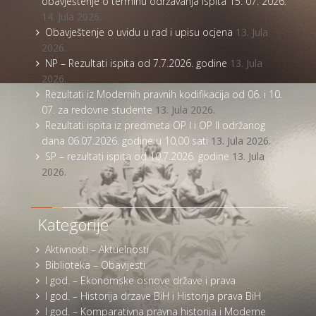
obavještenje o terminu održavanja ispita 15. 07. 2026.
14. Jula 2026.
Obavještenje o uvidu u rad i upisu ocjena
13. Jula
2026.
NP – Rezultati ispita od 7.7.2026. godine
13. Jula
2026.
Rezultati iz Modernih pravnih kodifikacija od 06. i 10.
07. za redovne studente
13. Jula 2026.
Rezultati ispita iz predmeta OP I i OP II održanog
dana 06.07.2026. godine u 10,00 sati
13. Jula 2026.
SP – rezultati ispita od 10.7.2026. godine
13. Jula
2026.
Kategorije
Aktivnosti – Aktuelnosti
Biblioteka – Obavijesti
I god. – Ekonomske osnove države i prava
I god. – Historija drzave BiH i Historija prava BiH
I god. – Komparativna pravna historija i Moderne