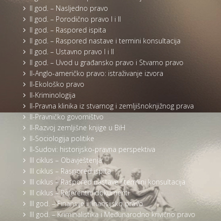
II god. – Nasljedno pravo
II god. – Porodično pravo I i II
II god. – Raspored ispita
II god. – Raspored nastave i termini konsultacija
II god. – Ustavno pravo I i II
II god. – Uvod u građansko pravo i Stvarno pravo
II-Anglo-američko pravo: istraživanje izvora
II-Ekološko pravo
II-Kriminologija
II-Pravna klinika iz stvarnog i zemljišnoknjižnog prava
II-Pravničko govorništvo
II-Razvoj zemljišne knjige u BiH
II-Sociologija politike
II-Sudovi: historijsko-pravna perspektiva
III ciklus – Obavještenja
III ciklus – Raspored ispita
III ciklus – Raspored nastave i termini konsultacija
III ciklus – Referentni dokumenti
III god. – Finansije i finansijsko pravo
III god. – Kriminalistika i Međunarodno krivično pravo