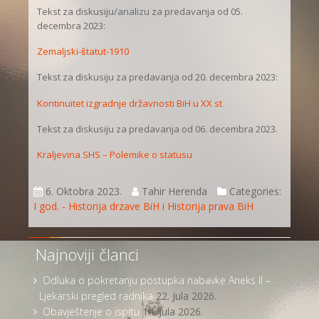
Tekst za diskusiju/analizu za predavanja od 05.
decembra 2023:
Zemaljski-štatut-1910
Tekst za diskusiju za predavanja od 20. decembra 2023:
Kontinuitet izgradnje državnosti BiH u XX st
Tekst za diskusiju za predavanja od 06. decembra 2023.
Kraljevina SHS – Polemike o statusu
6. Oktobra 2023.
Tahir Herenda
Categories:
I god. - Historija drzave BiH i Historija prava BiH
Najnoviji članci
Odluka o pokretanju postupka nabavke Aneks II –
Ljekarski pregled radnika
22. Jula 2026.
Obavještenje o ispitu
14. Jula 2026.