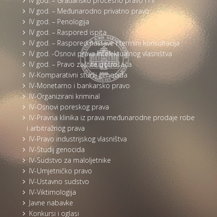
IV god. – Građansko procesno pravo I i II
IV god. – Međunarodno privatno pravo
IV god. – Penologija
IV god. – Raspored ispita
IV god. – Raspored nastave i termini konsultacija
IV god. -Osnovi prava intelektualnog vlasništva
IV god. – Pravo zaštite potrošača
IV-Komparativni studij genocida
IV-Monetarno i bankarsko pravo
IV-Organizirani kriminal
IV-Osnovi poreskog prava
IV-Pravna klinika iz prava međunarodne prodaje robe
i arbitražnog prava
IV-Pravo industrijskog vlasništva
IV-Studij genocida
IV-Sudstvo za maloljetnike
IV-Umjetničko pravo
IV-Ustavno sudstvo
IV-Viktimologija
Javne nabavke
Konkursi i oglasi