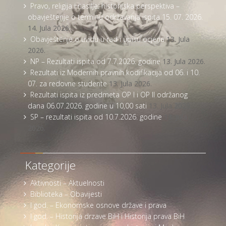
Pravo, religija i nasilje: historijska perspektiva –
obavještenje o terminu održavanja ispita 15. 07. 2026.
14. Jula 2026.
Obavještenje o uvidu u rad i upisu ocjena
13. Jula
2026.
NP – Rezultati ispita od 7.7.2026. godine
13. Jula 2026.
Rezultati iz Modernih pravnih kodifikacija od 06. i 10.
07. za redovne studente
13. Jula 2026.
Rezultati ispita iz predmeta OP I i OP II održanog
dana 06.07.2026. godine u 10,00 sati
13. Jula 2026.
SP – rezultati ispita od 10.7.2026. godine
13. Jula
2026.
Kategorije
Aktivnosti – Aktuelnosti
Biblioteka – Obavijesti
I god. – Ekonomske osnove države i prava
I god. – Historija drzave BiH i Historija prava BiH