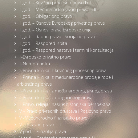
III god. – Krivično procesno pravo I i II
III god. – Međunarodno javno pravo I i II
III god. – Obligaciono pravo I i II
III god. – Osnove Evropskog privatnog prava
III god. – Osnovi prava Evropske unije
III god. – Radno pravo i Socijalno pravo
III god. – Raspored ispita
III god. – Raspored nastave i termini konsultacija
III-Evropsko privatno pravo
III-Nomotehnika
III-Pravna klinika iz krivičnog procesnog prava
III-Pravna klinika iz međunarodne prodaje robe i
arbitražnog prava
III-Pravna klinika iz međunarodnog javnog prava
III-Pravna klinika iz obligacionog prava
III-Pravo, religija i nasilje: historijska perspektiva
IV – Pravo privrednih društava i Poslovno pravo
IV -Međunarodno finansijsko pravo
IV -Upravno pravo I i II
IV god. – Filozofija prava