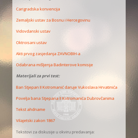
Carigradska konvencija
Zemaljski ustav za Bosnu i Hercegovinu
Vidovdanski ustav
Oktroisani ustav
Akti prvog zasjedanja ZAVNOBIH-a
Odabrana mišljenja Badinterove komisije
Materijali za prvi test:
Ban Stjepan II Kotromanić daruje Vukoslava Hrvatinića
Povelja bana Stjepana II Kotromanića Dubrovčanima
Tekst ahdname
Vilajetski zakon 1867
Tekstovi za diskusije u okviru predavanja: