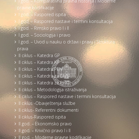
I god. – Komparativna pravna historija i Moderne
pravne kodifikacije
I god. – Raspored ispita
I god. – Raspored nastave i termini konsultacija
I god. – Rimsko pravo I i II
I god. – Sociologija i pravo
I god. – Uvod u nauku o državi i pravu i Struktura
prava
II ciklus – Katedra GP
II ciklus – Katedra KP
II ciklus – Katedra PEN
II ciklus – Katedra za DMJP
II ciklus – Katedra za PHKP
II ciklus – Metodologija istraživanja
II ciklus – Raspored nastave i termini konsultacija
II ciklus -Obavještenja službe
II ciklus- Referentni dokumenti
II ciklus-Raspored ispita
II god. – Ekonomsko pravo
II god. – Krivično pravo I i II
II god. – Moderne pravne kodifikacije