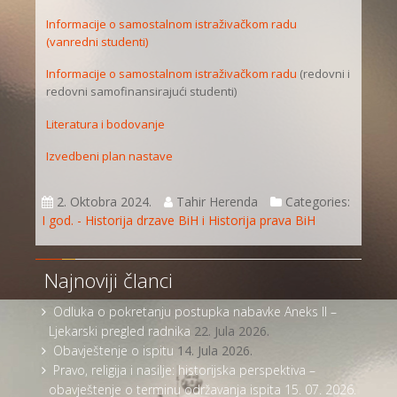
Informacije o samostalnom istraživačkom radu
(vanredni studenti)
Informacije o samostalnom istraživačkom radu
(redovni i
redovni samofinansirajući studenti)
Literatura i bodovanje
Izvedbeni plan nastave
2. Oktobra 2024.
Tahir Herenda
Categories:
I god. - Historija drzave BiH i Historija prava BiH
Najnoviji članci
Odluka o pokretanju postupka nabavke Aneks II –
Ljekarski pregled radnika
22. Jula 2026.
Obavještenje o ispitu
14. Jula 2026.
Pravo, religija i nasilje: historijska perspektiva –
obavještenje o terminu održavanja ispita 15. 07. 2026.