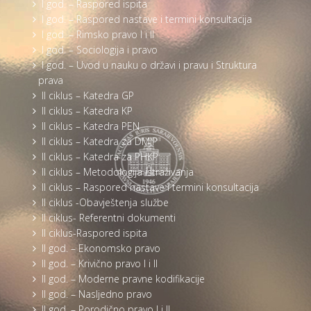
I god. – Raspored ispita
I god. – Raspored nastave i termini konsultacija
I god. – Rimsko pravo I i II
I god. – Sociologija i pravo
I god. – Uvod u nauku o državi i pravu i Struktura
prava
II ciklus – Katedra GP
II ciklus – Katedra KP
II ciklus – Katedra PEN
II ciklus – Katedra za DMJP
II ciklus – Katedra za PHKP
II ciklus – Metodologija istraživanja
II ciklus – Raspored nastave i termini konsultacija
II ciklus -Obavještenja službe
II ciklus- Referentni dokumenti
II ciklus-Raspored ispita
II god. – Ekonomsko pravo
II god. – Krivično pravo I i II
II god. – Moderne pravne kodifikacije
II god. – Nasljedno pravo
II god. – Porodično pravo I i II