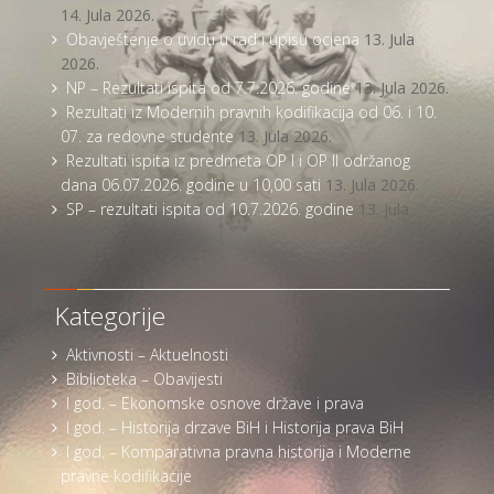
14. Jula 2026.
Obavještenje o uvidu u rad i upisu ocjena
13. Jula
2026.
NP – Rezultati ispita od 7.7.2026. godine
13. Jula 2026.
Rezultati iz Modernih pravnih kodifikacija od 06. i 10.
07. za redovne studente
13. Jula 2026.
Rezultati ispita iz predmeta OP I i OP II održanog
dana 06.07.2026. godine u 10,00 sati
13. Jula 2026.
SP – rezultati ispita od 10.7.2026. godine
13. Jula
2026.
Kategorije
Aktivnosti – Aktuelnosti
Biblioteka – Obavijesti
I god. – Ekonomske osnove države i prava
I god. – Historija drzave BiH i Historija prava BiH
I god. – Komparativna pravna historija i Moderne
pravne kodifikacije