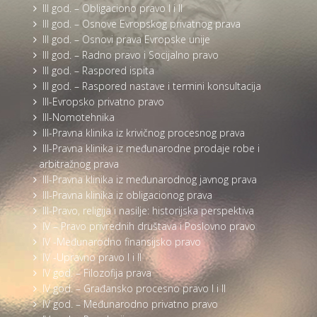
III god. – Obligaciono pravo I i II
III god. – Osnove Evropskog privatnog prava
III god. – Osnovi prava Evropske unije
III god. – Radno pravo i Socijalno pravo
III god. – Raspored ispita
III god. – Raspored nastave i termini konsultacija
III-Evropsko privatno pravo
III-Nomotehnika
III-Pravna klinika iz krivičnog procesnog prava
III-Pravna klinika iz međunarodne prodaje robe i
arbitražnog prava
III-Pravna klinika iz međunarodnog javnog prava
III-Pravna klinika iz obligacionog prava
III-Pravo, religija i nasilje: historijska perspektiva
IV – Pravo privrednih društava i Poslovno pravo
IV -Međunarodno finansijsko pravo
IV -Upravno pravo I i II
IV god. – Filozofija prava
IV god. – Građansko procesno pravo I i II
IV god. – Međunarodno privatno pravo