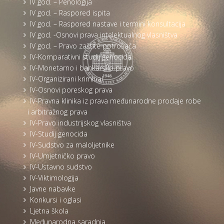
IV god. – Penologija
IV god. – Raspored ispita
IV god. – Raspored nastave i termini konsultacija
IV god. -Osnovi prava intelektualnog vlasništva
IV god. – Pravo zaštite potrošača
IV-Komparativni studij genocida
IV-Monetarno i bankarsko pravo
IV-Organizirani kriminal
IV-Osnovi poreskog prava
IV-Pravna klinika iz prava međunarodne prodaje robe
i arbitražnog prava
IV-Pravo industrijskog vlasništva
IV-Studij genocida
IV-Sudstvo za maloljetnike
IV-Umjetničko pravo
IV-Ustavno sudstvo
IV-Viktimologija
Javne nabavke
Konkursi i oglasi
Ljetna škola
Međunarodna saradnja