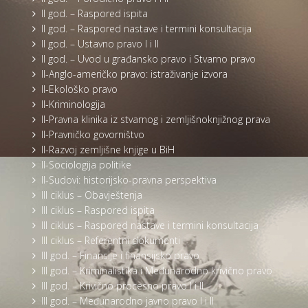
II god. – Raspored ispita
II god. – Raspored nastave i termini konsultacija
II god. – Ustavno pravo I i II
II god. – Uvod u građansko pravo i Stvarno pravo
II-Anglo-američko pravo: istraživanje izvora
II-Ekološko pravo
II-Kriminologija
II-Pravna klinika iz stvarnog i zemljišnoknjižnog prava
II-Pravničko govorništvo
II-Razvoj zemljišne knjige u BiH
II-Sociologija politike
II-Sudovi: historijsko-pravna perspektiva
III ciklus – Obavještenja
III ciklus – Raspored ispita
III ciklus – Raspored nastave i termini konsultacija
III ciklus – Referentni dokumenti
III god. – Finansije i finansijsko pravo
III god. – Kriminalistika i Međunarodno krivično pravo
III god. – Krivično procesno pravo I i II
III god. – Međunarodno javno pravo I i II