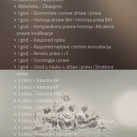
Biblioteka – Obavijesti
I god. – Ekonomske osnove države i prava
I god. – Historija drzave BiH i Historija prava BiH
I god. – Komparativna pravna historija i Moderne
pravne kodifikacije
I god. – Raspored ispita
I god. – Raspored nastave i termini konsultacija
I god. – Rimsko pravo I i II
I god. – Sociologija i pravo
I god. – Uvod u nauku o državi i pravu i Struktura
prava
II ciklus – Katedra GP
II ciklus – Katedra KP
II ciklus – Katedra PEN
II ciklus – Katedra za DMJP
II ciklus – Katedra za PHKP
II ciklus – Metodologija istraživanja
II ciklus – Raspored nastave i termini konsultacija
II ciklus -Obavještenja službe
II ciklus- Referentni dokumenti