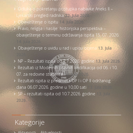
Odluka o pokretanju postupka nabavke Aneks II –
Ljekarski pregled radnika
22. Jula 2026.
Obavještenje o ispitu
14. Jula 2026.
Pravo, religija i nasilje: historijska perspektiva –
obavještenje o terminu održavanja ispita 15. 07. 2026.
14. Jula 2026.
Obavještenje o uvidu u rad i upisu ocjena
13. Jula
2026.
NP – Rezultati ispita od 7.7.2026. godine
13. Jula 2026.
Rezultati iz Modernih pravnih kodifikacija od 06. i 10.
07. za redovne studente
13. Jula 2026.
Rezultati ispita iz predmeta OP I i OP II održanog
dana 06.07.2026. godine u 10,00 sati
13. Jula 2026.
SP – rezultati ispita od 10.7.2026. godine
13. Jula
2026.
Kategorije
Aktivnosti – Aktuelnosti