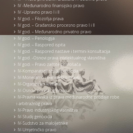
IV -Međunarodno finansijsko pravo
IV -Upravno pravo I i II
IV god. – Filozofija prava
IV god. – Građansko procesno pravo I i II
IV god. – Međunarodno privatno pravo
IV god. – Penologija
IV god. – Raspored ispita
IV god. – Raspored nastave i termini konsultacija
IV god. -Osnovi prava intelektualnog vlasništva
IV god. – Pravo zaštite potrošača
IV-Komparativni studij genocida
IV-Monetarno i bankarsko pravo
IV-Organizirani kriminal
IV-Osnovi poreskog prava
IV-Pravna klinika iz prava međunarodne prodaje robe
i arbitražnog prava
IV-Pravo industrijskog vlasništva
IV-Studij genocida
IV-Sudstvo za maloljetnike
IV-Umjetničko pravo