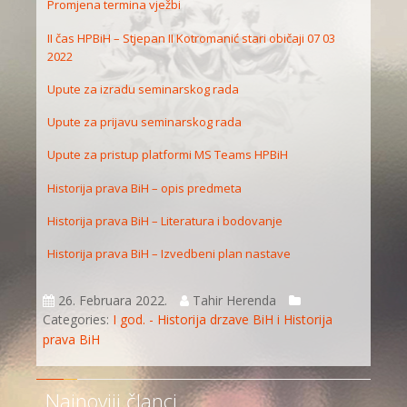
Promjena termina vježbi
II čas HPBiH – Stjepan II Kotromanić stari običaji 07 03
2022
Upute za izradu seminarskog rada
Upute za prijavu seminarskog rada
Upute za pristup platformi MS Teams HPBiH
Historija prava BiH – opis predmeta
Historija prava BiH – Literatura i bodovanje
Historija prava BiH – Izvedbeni plan nastave
26. Februara 2022.
Tahir Herenda
Categories:
I god. - Historija drzave BiH i Historija
prava BiH
Najnoviji članci