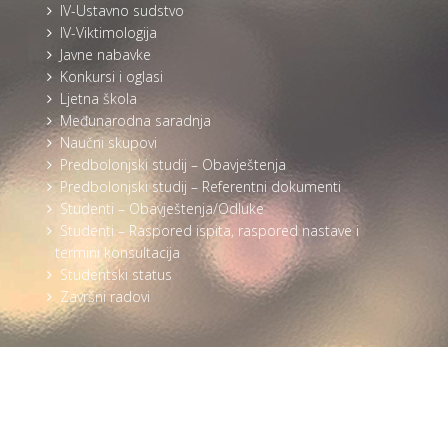
IV-Ustavno sudstvo
IV-Viktimologija
Javne nabavke
Konkursi i oglasi
Ljetna škola
Međunarodna saradnja
Naučni skupovi
Predbolonjski studij – Obavještenja
Predbolonjski studij – Referentni dokumenti
Studenti – Obavještenja/Odluke
Studenti – Raspored ispita, raspored nastave i
termini konsultacija
Studentski status
Završni radovi