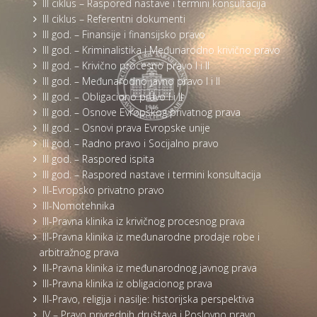
III ciklus – Raspored nastave i termini konsultacija
III ciklus – Referentni dokumenti
III god. – Finansije i finansijsko pravo
III god. – Kriminalistika i Međunarodno krivično pravo
III god. – Krivično procesno pravo I i II
III god. – Međunarodno javno pravo I i II
III god. – Obligaciono pravo I i II
III god. – Osnove Evropskog privatnog prava
III god. – Osnovi prava Evropske unije
III god. – Radno pravo i Socijalno pravo
III god. – Raspored ispita
III god. – Raspored nastave i termini konsultacija
III-Evropsko privatno pravo
III-Nomotehnika
III-Pravna klinika iz krivičnog procesnog prava
III-Pravna klinika iz međunarodne prodaje robe i
arbitražnog prava
III-Pravna klinika iz međunarodnog javnog prava
III-Pravna klinika iz obligacionog prava
III-Pravo, religija i nasilje: historijska perspektiva
IV – Pravo privrednih društava i Poslovno pravo