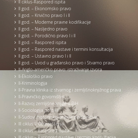
II ciklus-Raspored ispita
II god. – Ekonomsko pravo
II god. – Krivično pravo I i II
II god. – Moderne pravne kodifikacije
II god. – Nasljedno pravo
II god. – Porodično pravo I i II
II god. – Raspored ispita
II god. – Raspored nastave i termini konsultacija
II god. – Ustavno pravo I i II
II god. – Uvod u građansko pravo i Stvarno pravo
II-Anglo-američko pravo: istraživanje izvora
II-Ekološko pravo
II-Kriminologija
II-Pravna klinika iz stvarnog i zemljišnoknjižnog prava
II-Pravničko govorništvo
II-Razvoj zemljišne knjige u BiH
II-Sociologija politike
II-Sudovi: historijsko-pravna perspektiva
III ciklus – Obavještenja
III ciklus – Raspored ispita
III ciklus – Raspored nastave i termini konsultacija