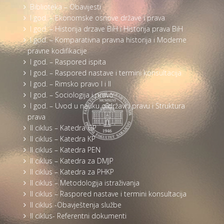
Biblioteka – Obavijesti
I god. – Ekonomske osnove države i prava
I god. – Historija drzave BiH i Historija prava BiH
I god. – Komparativna pravna historija i Moderne
pravne kodifikacije
I god. – Raspored ispita
I god. – Raspored nastave i termini konsultacija
I god. – Rimsko pravo I i II
I god. – Sociologija i pravo
I god. – Uvod u nauku o državi i pravu i Struktura
prava
II ciklus – Katedra GP
II ciklus – Katedra KP
II ciklus – Katedra PEN
II ciklus – Katedra za DMJP
II ciklus – Katedra za PHKP
II ciklus – Metodologija istraživanja
II ciklus – Raspored nastave i termini konsultacija
II ciklus -Obavještenja službe
II ciklus- Referentni dokumenti