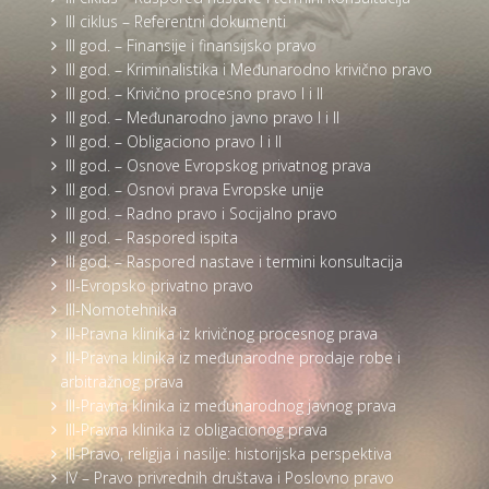
III ciklus – Referentni dokumenti
III god. – Finansije i finansijsko pravo
III god. – Kriminalistika i Međunarodno krivično pravo
III god. – Krivično procesno pravo I i II
III god. – Međunarodno javno pravo I i II
III god. – Obligaciono pravo I i II
III god. – Osnove Evropskog privatnog prava
III god. – Osnovi prava Evropske unije
III god. – Radno pravo i Socijalno pravo
III god. – Raspored ispita
III god. – Raspored nastave i termini konsultacija
III-Evropsko privatno pravo
III-Nomotehnika
III-Pravna klinika iz krivičnog procesnog prava
III-Pravna klinika iz međunarodne prodaje robe i
arbitražnog prava
III-Pravna klinika iz međunarodnog javnog prava
III-Pravna klinika iz obligacionog prava
III-Pravo, religija i nasilje: historijska perspektiva
IV – Pravo privrednih društava i Poslovno pravo