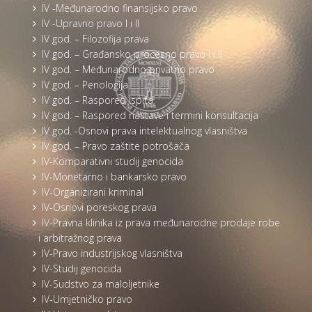
IV -Međunarodno finansijsko pravo
IV -Upravno pravo I i II
IV god. – Filozofija prava
IV god. – Građansko procesno pravo I i II
IV god. – Međunarodno privatno pravo
IV god. – Penologija
IV god. – Raspored ispita
IV god. – Raspored nastave i termini konsultacija
IV god. -Osnovi prava intelektualnog vlasništva
IV god. – Pravo zaštite potrošača
IV-Komparativni studij genocida
IV-Monetarno i bankarsko pravo
IV-Organizirani kriminal
IV-Osnovi poreskog prava
IV-Pravna klinika iz prava međunarodne prodaje robe
i arbitražnog prava
IV-Pravo industrijskog vlasništva
IV-Studij genocida
IV-Sudstvo za maloljetnike
IV-Umjetničko pravo