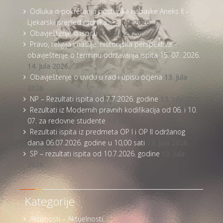
Odluka o pokretanju postupka nabavke Aneks II –
Ljekarski pregled radnika
22. Jula 2026.
Obavještenje o ispitu
14. Jula 2026.
Pravo, religija i nasilje: historijska perspektiva –
obavještenje o terminu održavanja ispita 15. 07. 2026.
14. Jula 2026.
Obavještenje o uvidu u rad i upisu ocjena
13. Jula
2026.
NP – Rezultati ispita od 7.7.2026. godine
13. Jula 2026.
Rezultati iz Modernih pravnih kodifikacija od 06. i 10.
07. za redovne studente
13. Jula 2026.
Rezultati ispita iz predmeta OP I i OP II održanog
dana 06.07.2026. godine u 10,00 sati
13. Jula 2026.
SP – rezultati ispita od 10.7.2026. godine
13. Jula
2026.
Kategorije
Aktivnosti – Aktuelnosti