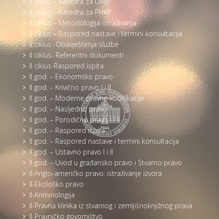
II ciklus – Katedra za DMJP
II ciklus – Katedra za PHKP
II ciklus – Metodologija istraživanja
II ciklus – Raspored nastave i termini konsultacija
II ciklus -Obavještenja službe
II ciklus- Referentni dokumenti
II ciklus-Raspored ispita
II god. – Ekonomsko pravo
II god. – Krivično pravo I i II
II god. – Moderne pravne kodifikacije
II god. – Nasljedno pravo
II god. – Porodično pravo I i II
II god. – Raspored ispita
II god. – Raspored nastave i termini konsultacija
II god. – Ustavno pravo I i II
II god. – Uvod u građansko pravo i Stvarno pravo
II-Anglo-američko pravo: istraživanje izvora
II-Ekološko pravo
II-Kriminologija
II-Pravna klinika iz stvarnog i zemljišnoknjižnog prava
II-Pravničko govorništvo