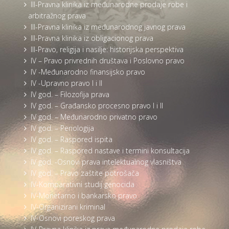
III-Pravna klinika iz međunarodne prodaje robe i
arbitražnog prava
III-Pravna klinika iz međunarodnog javnog prava
III-Pravna klinika iz obligacionog prava
III-Pravo, religija i nasilje: historijska perspektiva
IV – Pravo privrednih društava i Poslovno pravo
IV -Međunarodno finansijsko pravo
IV -Upravno pravo I i II
IV god. – Filozofija prava
IV god. – Građansko procesno pravo I i II
IV god. – Međunarodno privatno pravo
IV god. – Penologija
IV god. – Raspored ispita
IV god. – Raspored nastave i termini konsultacija
IV god. -Osnovi prava intelektualnog vlasništva
IV god. – Pravo zaštite potrošača
IV-Komparativni studij genocida
IV-Monetarno i bankarsko pravo
IV-Organizirani kriminal
IV-Osnovi poreskog prava