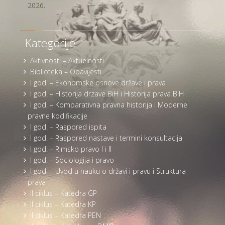
2026.
Kategorije
Aktivnosti – Aktuelnosti
Biblioteka – Obavijesti
I god. – Ekonomske osnove države i prava
I god. – Historija drzave BiH i Historija prava BiH
I god. – Komparativna pravna historija i Moderne
pravne kodifikacije
I god. – Raspored ispita
I god. – Raspored nastave i termini konsultacija
I god. – Rimsko pravo I i II
I god. – Sociologija i pravo
I god. – Uvod u nauku o državi i pravu i Struktura
prava
II ciklus – Katedra GP
II ciklus – Katedra KP
II ciklus – Katedra PEN