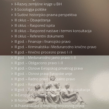
II-Razvoj zemljišne knjige u BiH
II-Sociologija politike
II-Sudovi: historijsko-pravna perspektiva
III ciklus – Obavještenja
III ciklus – Raspored ispita
III ciklus – Raspored nastave i termini konsultacija
III ciklus – Referentni dokumenti
III god. – Finansije i finansijsko pravo
III god. – Kriminalistika i Međunarodno krivično pravo
III god. – Krivično procesno pravo I i II
III god. – Međunarodno javno pravo I i II
III god. – Obligaciono pravo I i II
III god. – Osnove Evropskog privatnog prava
III god. – Osnovi prava Evropske unije
III god. – Radno pravo i Socijalno pravo
III god. – Raspored ispita
III god. – Raspored nastave i termini konsultacija
III-Evropsko privatno pravo
III-Nomotehnika
III-Pravna klinika iz krivičnog procesnog prava