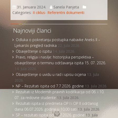
31. Januara 2024.
Sanela Panjeta
Categories:
II ciklus- Referentni dokumenti
Najnoviji članci
Odluka o pokretanju postupka nabavke Aneks II –
Ljekarski pregled radnika
22. Jula 2026.
Obavještenje o ispitu
14. Jula 2026.
Pravo, religija i nasilje: historijska perspektiva –
obavještenje o terminu održavanja ispita 15. 07. 2026.
14. Jula 2026.
Obavještenje o uvidu u rad i upisu ocjena
13. Jula
2026.
NP – Rezultati ispita od 7.7.2026. godine
13. Jula 2026.
Rezultati iz Modernih pravnih kodifikacija od 06. i 10.
07. za redovne studente
13. Jula 2026.
Rezultati ispita iz predmeta OP I i OP II održanog
dana 06.07.2026. godine u 10,00 sati
13. Jula 2026.
SP – rezultati ispita od 10.7.2026. godine
13. Jula