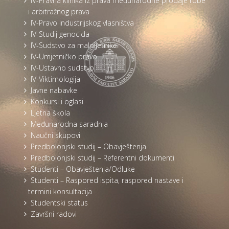
IV-Pravna klinika iz prava međunarodne prodaje robe
i arbitražnog prava
IV-Pravo industrijskog vlasništva
IV-Studij genocida
IV-Sudstvo za maloljetnike
IV-Umjetničko pravo
IV-Ustavno sudstvo
IV-Viktimologija
Javne nabavke
Konkursi i oglasi
Ljetna škola
Međunarodna saradnja
Naučni skupovi
Predbolonjski studij – Obavještenja
Predbolonjski studij – Referentni dokumenti
Studenti – Obavještenja/Odluke
Studenti – Raspored ispita, raspored nastave i
termini konsultacija
Studentski status
Završni radovi