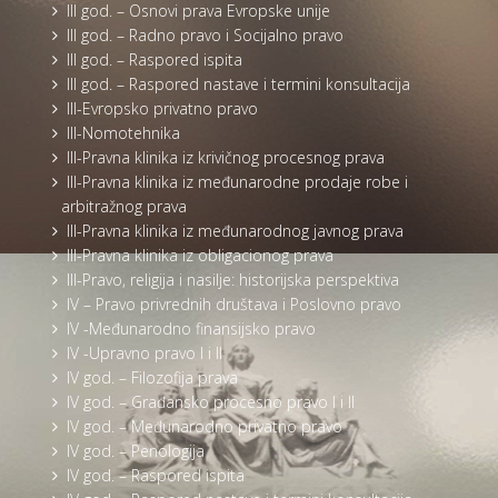
III god. – Osnovi prava Evropske unije
III god. – Radno pravo i Socijalno pravo
III god. – Raspored ispita
III god. – Raspored nastave i termini konsultacija
III-Evropsko privatno pravo
III-Nomotehnika
III-Pravna klinika iz krivičnog procesnog prava
III-Pravna klinika iz međunarodne prodaje robe i
arbitražnog prava
III-Pravna klinika iz međunarodnog javnog prava
III-Pravna klinika iz obligacionog prava
III-Pravo, religija i nasilje: historijska perspektiva
IV – Pravo privrednih društava i Poslovno pravo
IV -Međunarodno finansijsko pravo
IV -Upravno pravo I i II
IV god. – Filozofija prava
IV god. – Građansko procesno pravo I i II
IV god. – Međunarodno privatno pravo
IV god. – Penologija
IV god. – Raspored ispita