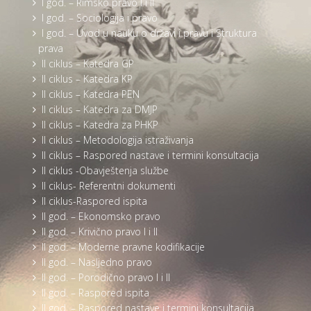
I god. – Rimsko pravo I i II
I god. – Sociologija i pravo
I god. – Uvod u nauku o državi i pravu i Struktura
prava
II ciklus – Katedra GP
II ciklus – Katedra KP
II ciklus – Katedra PEN
II ciklus – Katedra za DMJP
II ciklus – Katedra za PHKP
II ciklus – Metodologija istraživanja
II ciklus – Raspored nastave i termini konsultacija
II ciklus -Obavještenja službe
II ciklus- Referentni dokumenti
II ciklus-Raspored ispita
II god. – Ekonomsko pravo
II god. – Krivično pravo I i II
II god. – Moderne pravne kodifikacije
II god. – Nasljedno pravo
II god. – Porodično pravo I i II
II god. – Raspored ispita
II god. – Raspored nastave i termini konsultacija