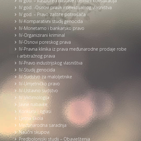
IV god. – Raspored nastave i termini konsultacija
IV god. -Osnovi prava intelektualnog vlasništva
IV god. – Pravo zaštite potrošača
IV-Komparativni studij genocida
IV-Monetarno i bankarsko pravo
IV-Organizirani kriminal
IV-Osnovi poreskog prava
IV-Pravna klinika iz prava međunarodne prodaje robe
i arbitražnog prava
IV-Pravo industrijskog vlasništva
IV-Studij genocida
IV-Sudstvo za maloljetnike
IV-Umjetničko pravo
IV-Ustavno sudstvo
IV-Viktimologija
Javne nabavke
Konkursi i oglasi
Ljetna škola
Međunarodna saradnja
Naučni skupovi
Predbolonjski studij – Obavještenja