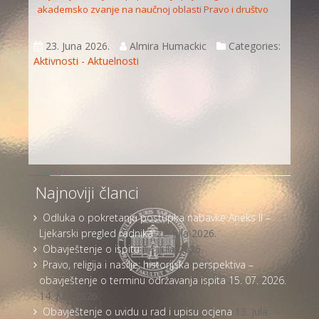
akademsko zvanje na naučnoj oblasti Pravo i društvo
23. Juna 2026.
Almira Humackic
Categories:
Aktivnosti - Aktuelnosti
Najnoviji članci
Odluka o pokretanju postupka nabavke Aneks II –
Ljekarski pregled radnika
22. Jula 2026.
Obavještenje o ispitu
14. Jula 2026.
Pravo, religija i nasilje: historijska perspektiva –
obavještenje o terminu održavanja ispita 15. 07. 2026.
14. Jula 2026.
Obavještenje o uvidu u rad i upisu ocjena
13. Jula