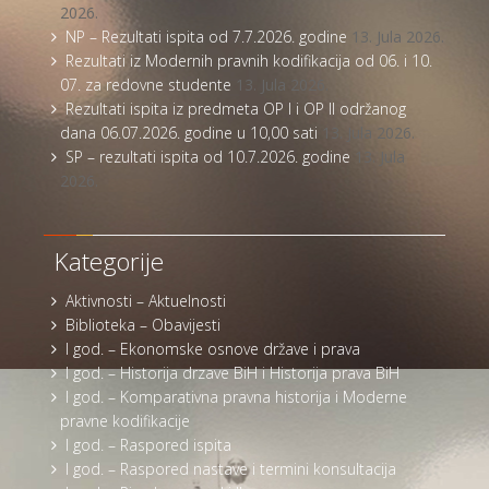
2026.
NP – Rezultati ispita od 7.7.2026. godine
13. Jula 2026.
Rezultati iz Modernih pravnih kodifikacija od 06. i 10.
07. za redovne studente
13. Jula 2026.
Rezultati ispita iz predmeta OP I i OP II održanog
dana 06.07.2026. godine u 10,00 sati
13. Jula 2026.
SP – rezultati ispita od 10.7.2026. godine
13. Jula
2026.
Kategorije
Aktivnosti – Aktuelnosti
Biblioteka – Obavijesti
I god. – Ekonomske osnove države i prava
I god. – Historija drzave BiH i Historija prava BiH
I god. – Komparativna pravna historija i Moderne
pravne kodifikacije
I god. – Raspored ispita
I god. – Raspored nastave i termini konsultacija