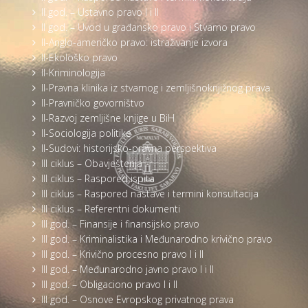
II god. – Ustavno pravo I i II
II god. – Uvod u građansko pravo i Stvarno pravo
II-Anglo-američko pravo: istraživanje izvora
II-Ekološko pravo
II-Kriminologija
II-Pravna klinika iz stvarnog i zemljišnoknjižnog prava
II-Pravničko govorništvo
II-Razvoj zemljišne knjige u BiH
II-Sociologija politike
II-Sudovi: historijsko-pravna perspektiva
III ciklus – Obavještenja
III ciklus – Raspored ispita
III ciklus – Raspored nastave i termini konsultacija
III ciklus – Referentni dokumenti
III god. – Finansije i finansijsko pravo
III god. – Kriminalistika i Međunarodno krivično pravo
III god. – Krivično procesno pravo I i II
III god. – Međunarodno javno pravo I i II
III god. – Obligaciono pravo I i II
III god. – Osnove Evropskog privatnog prava