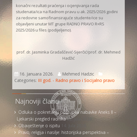
konačni rezultati praćenja i ocjenjivanja rada
studenata/ica na Radnom pravu u ak. 2025/2026 godini
za redovne samofinansirajuće studente/ice su
objavljeni unutar MT grupe RADNO PRAVO R+RS
2025/2026 u files (podijeljeno).
prof. dr. Jasminka Gradaščević-Sijerčić/prof. dr. Mehmed
Hadžić
16. Januara 2026.
Mehmed Hadzic
Categories:
III god. - Radno pravo i Socijalno pravo
Najnoviji članci
Odluka o pokretanju postupka nabavke Aneks II –
Ljekarski pregled radnika
22. Jula 2026.
Obavještenje o ispitu
14. Jula 2026.
Pravo, religija i nasilje: historijska perspektiva –