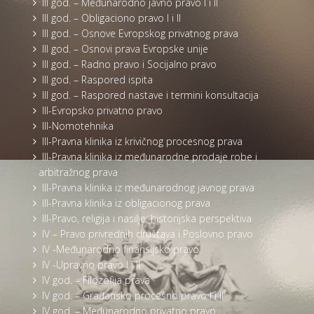
III god. – Međunarodno javno pravo I i II
III god. – Obligaciono pravo I i II
III god. – Osnove Evropskog privatnog prava
III god. – Osnovi prava Evropske unije
III god. – Radno pravo i Socijalno pravo
III god. – Raspored ispita
III god. – Raspored nastave i termini konsultacija
III-Evropsko privatno pravo
III-Nomotehnika
III-Pravna klinika iz krivičnog procesnog prava
III-Pravna klinika iz međunarodne prodaje robe i
arbitražnog prava
III-Pravna klinika iz međunarodnog javnog prava
III-Pravna klinika iz obligacionog prava
III-Pravo, religija i nasilje: historijska perspektiva
IV – Pravo privrednih društava i Poslovno pravo
IV -Međunarodno finansijsko pravo
IV -Upravno pravo I i II
IV god. – Filozofija prava
IV god. – Građansko procesno pravo I i II
IV god. – Međunarodno privatno pravo