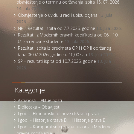
obavještenje o terminu održavanja ispita 15. 07. 2026.
14. Jula 2026.
Obavještenje o uvidu u rad i upisu ocjena
13. Jula
2026.
NP – Rezultati ispita od 7.7.2026. godine
13. Jula 2026.
Rezultati iz Modernih pravnih kodifikacija od 06. i 10.
07. za redovne studente
13. Jula 2026.
Rezultati ispita iz predmeta OP I i OP II održanog
dana 06.07.2026. godine u 10,00 sati
13. Jula 2026.
SP – rezultati ispita od 10.7.2026. godine
13. Jula
2026.
Kategorije
Aktivnosti – Aktuelnosti
Biblioteka – Obavijesti
I god. – Ekonomske osnove države i prava
I god. – Historija drzave BiH i Historija prava BiH
I god. – Komparativna pravna historija i Moderne
pravne kodifikacije