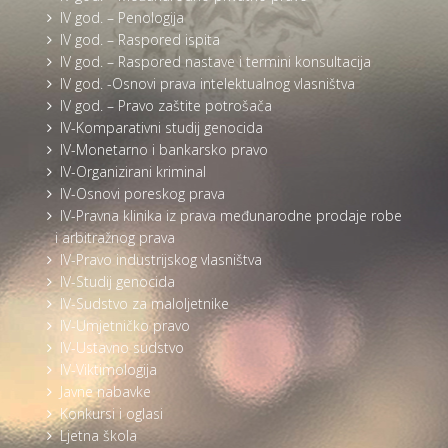
IV god. – Penologija
IV god. – Raspored ispita
IV god. – Raspored nastave i termini konsultacija
IV god. -Osnovi prava intelektualnog vlasništva
IV god. – Pravo zaštite potrošača
IV-Komparativni studij genocida
IV-Monetarno i bankarsko pravo
IV-Organizirani kriminal
IV-Osnovi poreskog prava
IV-Pravna klinika iz prava međunarodne prodaje robe
i arbitražnog prava
IV-Pravo industrijskog vlasništva
IV-Studij genocida
IV-Sudstvo za maloljetnike
IV-Umjetničko pravo
IV-Ustavno sudstvo
IV-Viktimologija
Javne nabavke
Konkursi i oglasi
Ljetna škola