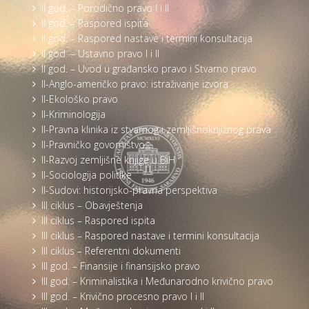
II god. – Porodično pravo I i II
II god. – Raspored ispita
II god. – Raspored nastave i termini konsultacija
II god. – Ustavno pravo I i II
II god. – Uvod u građansko pravo i Stvarno pravo
II-Anglo-američko pravo: istraživanje izvora
II-Ekološko pravo
II-Kriminologija
II-Pravna klinika iz stvarnog i zemljišnoknjižnog prava
II-Pravničko govorništvo
II-Razvoj zemljišne knjige u BiH
II-Sociologija politike
II-Sudovi: historijsko-pravna perspektiva
III ciklus – Obavještenja
III ciklus – Raspored ispita
III ciklus – Raspored nastave i termini konsultacija
III ciklus – Referentni dokumenti
III god. – Finansije i finansijsko pravo
III god. – Kriminalistika i Međunarodno krivično pravo
III god. – Krivično procesno pravo I i II