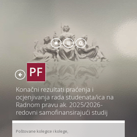
SEARCH
Konačni rezultati praćenja i
ocjenjivanja rada studenata/ica na
Radnom pravu ak. 2025/2026-
redovni samofinansirajući studij
Poštovane kolegice i kolege,