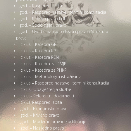
I god. – Raspored ispita
I god. – Raspored nastave i termini konsultacija
I god. – Rimsko pravo I i II
I god. – Sociologija i pravo
I god. – Uvod u nauku o državi i pravu i Struktura
prava
II ciklus – Katedra GP
II ciklus – Katedra KP
II ciklus – Katedra PEN
II ciklus – Katedra za DMJP
II ciklus – Katedra za PHKP
II ciklus – Metodologija istraživanja
II ciklus – Raspored nastave i termini konsultacija
II ciklus -Obavještenja službe
II ciklus- Referentni dokumenti
II ciklus-Raspored ispita
II god. – Ekonomsko pravo
II god. – Krivično pravo I i II
II god. – Moderne pravne kodifikacije
II god. – Nasljedno pravo