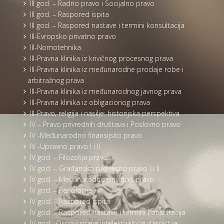
III god. – Radno pravo i Socijalno pravo
III god. – Raspored ispita
III god. – Raspored nastave i termini konsultacija
III-Evropsko privatno pravo
III-Nomotehnika
III-Pravna klinika iz krivičnog procesnog prava
III-Pravna klinika iz međunarodne prodaje robe i
arbitražnog prava
III-Pravna klinika iz međunarodnog javnog prava
III-Pravna klinika iz obligacionog prava
III-Pravo, religija i nasilje: historijska perspektiva
IV – Pravo privrednih društava i Poslovno pravo
IV -Međunarodno finansijsko pravo
IV -Upravno pravo I i II
IV god. – Filozofija prava
IV god. – Građansko procesno pravo I i II
IV god. – Međunarodno privatno pravo
IV god. – Penologija
IV god. – Raspored ispita
IV god. – Raspored nastave i termini konsultacija
IV god. -Osnovi prava intelektualnog vlasništva