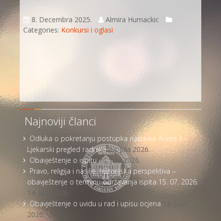
8. Decembra 2025.
Almira Humackic
Categories:
Konkursi i oglasi
Najnoviji članci
Odluka o pokretanju postupka nabavke Aneks II –
Ljekarski pregled radnika
22. Jula 2026.
Obavještenje o ispitu
14. Jula 2026.
Pravo, religija i nasilje: historijska perspektiva –
obavještenje o terminu održavanja ispita 15. 07. 2026.
14. Jula 2026.
Obavještenje o uvidu u rad i upisu ocjena
13. Jula
2026.