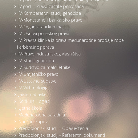
IV god. – Pravo zaštite potrošača
IV-Komparativni studij genocida
IV-Monetarno i bankarsko pravo
IV-Organizirani kriminal
IV-Osnovi poreskog prava
IV-Pravna klinika iz prava međunarodne prodaje robe
i arbitražnog prava
IV-Pravo industrijskog vlasništva
IV-Studij genocida
IV-Sudstvo za maloljetnike
IV-Umjetničko pravo
IV-Ustavno sudstvo
IV-Viktimologija
Javne nabavke
Konkursi i oglasi
Ljetna škola
Međunarodna saradnja
Naučni skupovi
Predbolonjski studij – Obavještenja
Predbolonjski studij – Referentni dokumenti