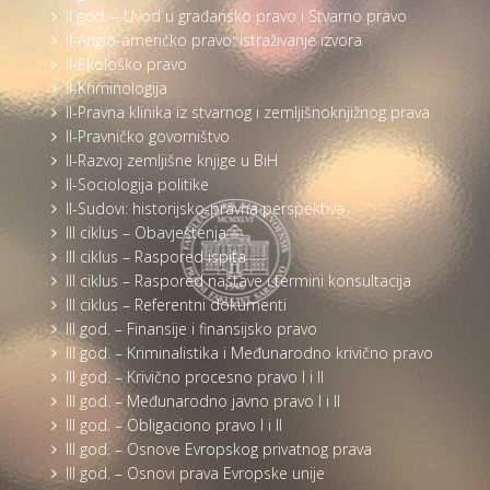
II god. – Uvod u građansko pravo i Stvarno pravo
II-Anglo-američko pravo: istraživanje izvora
II-Ekološko pravo
II-Kriminologija
II-Pravna klinika iz stvarnog i zemljišnoknjižnog prava
II-Pravničko govorništvo
II-Razvoj zemljišne knjige u BiH
II-Sociologija politike
II-Sudovi: historijsko-pravna perspektiva
III ciklus – Obavještenja
III ciklus – Raspored ispita
III ciklus – Raspored nastave i termini konsultacija
III ciklus – Referentni dokumenti
III god. – Finansije i finansijsko pravo
III god. – Kriminalistika i Međunarodno krivično pravo
III god. – Krivično procesno pravo I i II
III god. – Međunarodno javno pravo I i II
III god. – Obligaciono pravo I i II
III god. – Osnove Evropskog privatnog prava
III god. – Osnovi prava Evropske unije