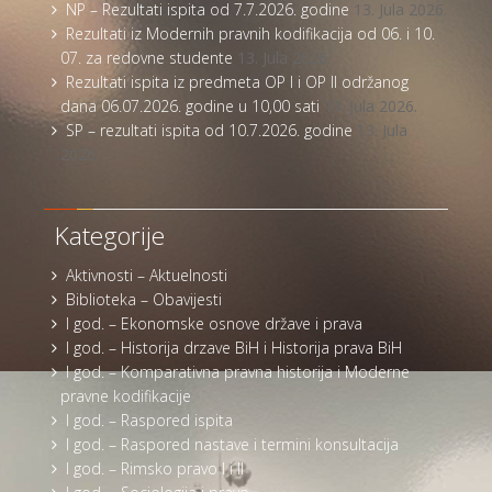
NP – Rezultati ispita od 7.7.2026. godine
13. Jula 2026.
Rezultati iz Modernih pravnih kodifikacija od 06. i 10.
07. za redovne studente
13. Jula 2026.
Rezultati ispita iz predmeta OP I i OP II održanog
dana 06.07.2026. godine u 10,00 sati
13. Jula 2026.
SP – rezultati ispita od 10.7.2026. godine
13. Jula
2026.
Kategorije
Aktivnosti – Aktuelnosti
Biblioteka – Obavijesti
I god. – Ekonomske osnove države i prava
I god. – Historija drzave BiH i Historija prava BiH
I god. – Komparativna pravna historija i Moderne
pravne kodifikacije
I god. – Raspored ispita
I god. – Raspored nastave i termini konsultacija
I god. – Rimsko pravo I i II