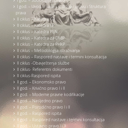
I god. – Sociologija i pravo
I god. – Uvod u nauku o državi i pravu i Struktura
prava
II ciklus – Katedra GP
II ciklus – Katedra KP
II ciklus – Katedra PEN
II ciklus – Katedra za DMJP
II ciklus – Katedra za PHKP
II ciklus – Metodologija istraživanja
II ciklus – Raspored nastave i termini konsultacija
II ciklus -Obavještenja službe
II ciklus- Referentni dokumenti
II ciklus-Raspored ispita
II god. – Ekonomsko pravo
II god. – Krivično pravo I i II
II god. – Moderne pravne kodifikacije
II god. – Nasljedno pravo
II god. – Porodično pravo I i II
II god. – Raspored ispita
II god. – Raspored nastave i termini konsultacija
II god. – Ustavno pravo I i II