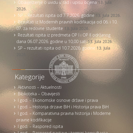
Obavještenje o uvidu u rad i upisu ocjena
13. Jula
2026.
NP – Rezultati ispita od 7.7.2026. godine
13. Jula 2026.
Rezultati iz Modernih pravnih kodifikacija od 06. i 10.
07. za redovne studente
13. Jula 2026.
Rezultati ispita iz predmeta OP I i OP II održanog
dana 06.07.2026. godine u 10,00 sati
13. Jula 2026.
SP – rezultati ispita od 10.7.2026. godine
13. Jula
2026.
Kategorije
Aktivnosti – Aktuelnosti
Biblioteka – Obavijesti
I god. – Ekonomske osnove države i prava
I god. – Historija drzave BiH i Historija prava BiH
I god. – Komparativna pravna historija i Moderne
pravne kodifikacije
I god. – Raspored ispita
I god. – Raspored nastave i termini konsultacija