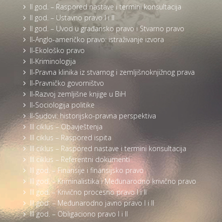
II god. – Raspored nastave i termini konsultacija
II god. – Ustavno pravo I i II
II god. – Uvod u građansko pravo i Stvarno pravo
II-Anglo-američko pravo: istraživanje izvora
II-Ekološko pravo
II-Kriminologija
II-Pravna klinika iz stvarnog i zemljišnoknjižnog prava
II-Pravničko govorništvo
II-Razvoj zemljišne knjige u BiH
II-Sociologija politike
II-Sudovi: historijsko-pravna perspektiva
III ciklus – Obavještenja
III ciklus – Raspored ispita
III ciklus – Raspored nastave i termini konsultacija
III ciklus – Referentni dokumenti
III god. – Finansije i finansijsko pravo
III god. – Kriminalistika i Međunarodno krivično pravo
III god. – Krivično procesno pravo I i II
III god. – Međunarodno javno pravo I i II
III god. – Obligaciono pravo I i II