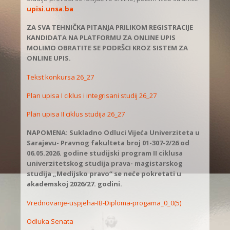
upisi.unsa.ba
ZA SVA TEHNIČKA PITANJA PRILIKOM REGISTRACIJE
KANDIDATA NA PLATFORMU ZA ONLINE UPIS
MOLIMO OBRATITE SE PODRŠCI KROZ SISTEM ZA
ONLINE UPIS.
Tekst konkursa 26_27
Plan upisa I ciklus i integrisani studij 26_27
Plan upisa II ciklus studija 26_27
NAPOMENA: Sukladno Odluci Vijeća Univerziteta u
Sarajevu- Pravnog fakulteta broj 01-307-2/26 od
06.05.2026. godine studijski program II ciklusa
univerzitetskog studija prava- magistarskog
studija „Medijsko pravo“ se neće pokretati u
akademskoj 2026/27. godini.
Vrednovanje-uspjeha-IB-Diploma-progama_0_0(5)
Odluka Senata