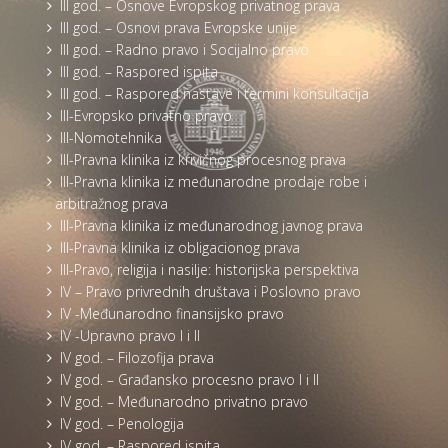
III god. – Osnove Evropskog privatnog prava
III god. – Osnovi prava Evropske unije
III god. – Radno pravo i Socijalno pravo
III god. – Raspored ispita
III god. – Raspored nastave i termini konsultacija
III-Evropsko privatno pravo
III-Nomotehnika
III-Pravna klinika iz krivičnog procesnog prava
III-Pravna klinika iz međunarodne prodaje robe i
arbitražnog prava
III-Pravna klinika iz međunarodnog javnog prava
III-Pravna klinika iz obligacionog prava
III-Pravo, religija i nasilje: historijska perspektiva
IV – Pravo privrednih društava i Poslovno pravo
IV -Međunarodno finansijsko pravo
IV -Upravno pravo I i II
IV god. – Filozofija prava
IV god. – Građansko procesno pravo I i II
IV god. – Međunarodno privatno pravo
IV god. – Penologija
IV god. – Raspored ispita