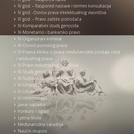
IV god. – Raspored nastave i termini konsultacija
IV god. -Osnovi prava intelektualnog vlasništva
IV god. – Pravo zaštite potrošača
IV-Komparativni studij genocida
IV-Monetarno i bankarsko pravo
IV-Organizirani kriminal
IV-Osnovi poreskog prava
IV-Pravna klinika iz prava međunarodne prodaje robe
i arbitražnog prava
IV-Pravo industrijskog vlasništva
IV-Studij genocida
IV-Sudstvo za maloljetnike
IV-Umjetničko pravo
IV-Ustavno sudstvo
IV-Viktimologija
Javne nabavke
Konkursi i oglasi
Ljetna škola
Međunarodna saradnja
Naučni skupovi