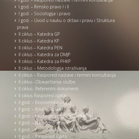
I god. – Rimsko pravo I i II
I god. – Sociologija i pravo
I god. – Uvod u nauku o državi i pravu i Struktura
prava
II ciklus – Katedra GP
II ciklus – Katedra KP
II ciklus – Katedra PEN
II ciklus – Katedra za DMJP
II ciklus – Katedra za PHKP
II ciklus – Metodologija istraživanja
II ciklus – Raspored nastave i termini konsultacija
II ciklus -Obavještenja službe
II ciklus- Referentni dokumenti
II ciklus-Raspored ispita
II god. – Ekonomsko pravo
II god. – Krivično pravo I i II
II god. – Moderne pravne kodifikacije
II god. – Nasljedno pravo
II god. – Porodično pravo I i II
II god. – Raspored ispita