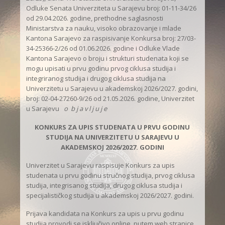
Odluke Senata Univerziteta u Sarajevu broj: 01-11-34/26
od 29.04.2026. godine, prethodne saglasnosti
Ministarstva za nauku, visoko obrazovanje i mlade
Kantona Sarajevo za raspisivanje Konkursa broj: 27/03-
34-25366-2/26 od 01.06.2026. godine i Odluke Vlade
Kantona Sarajevo o broju i strukturi studenata koji se
mogu upisati u prvu godinu prvog ciklusa studija i
integriranog studija i drugog ciklusa studija na
Univerzitetu u Sarajevu u akademskoj 2026/2027. godini,
broj: 02-04-27260-9/26 od 21.05.2026. godine, Univerzitet
u Sarajevu
o b j a v l j u j e
KONKURS ZA UPIS STUDENATA U PRVU GODINU
STUDIJA NA UNIVERZITETU U SARAJEVU U
AKADEMSKOJ 2026/2027. GODINI
Univerzitet u Sarajevu raspisuje Konkurs za upis
studenata u prvu godinu stručnog studija, prvog ciklusa
studija, integrisanog studija, drugog ciklusa studija i
specijalističkog studija u akademskoj 2026/2027. godini.
Prijava kandidata na Konkurs za upis u prvu godinu
studija provodi se isključivo online, putem web stranice