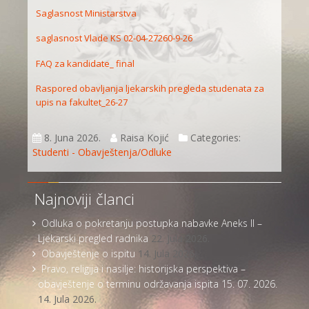
Saglasnost Ministarstva
saglasnost Vlade KS 02-04-27260-9-26
FAQ za kandidate_ final
Raspored obavljanja ljekarskih pregleda studenata za
upis na fakultet_26-27
8. Juna 2026.
Raisa Kojić
Categories:
Studenti - Obavještenja/Odluke
Najnoviji članci
Odluka o pokretanju postupka nabavke Aneks II –
Ljekarski pregled radnika
22. Jula 2026.
Obavještenje o ispitu
14. Jula 2026.
Pravo, religija i nasilje: historijska perspektiva –
obavještenje o terminu održavanja ispita 15. 07. 2026.
14. Jula 2026.