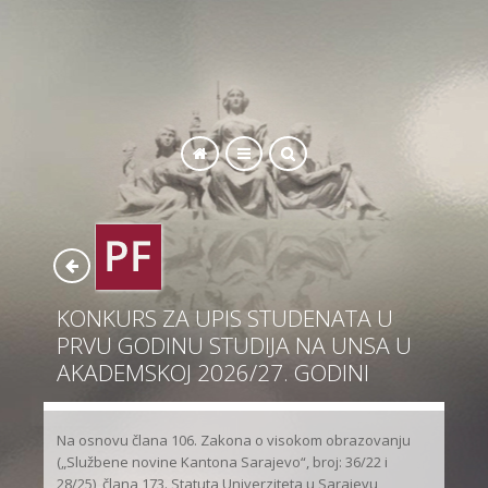
SEARCH
KONKURS ZA UPIS STUDENATA U
PRVU GODINU STUDIJA NA UNSA U
AKADEMSKOJ 2026/27. GODINI
Na osnovu člana 106. Zakona o visokom obrazovanju
(„Službene novine Kantona Sarajevo“, broj: 36/22 i
28/25), člana 173. Statuta Univerziteta u Sarajevu,