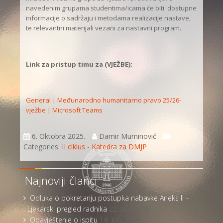
navedenim grupama studentima/icama će biti dostupne
informacije o sadržaju i metodama realizacije nastave,
te relevantni materijali vezani za nastavni program.
Link za pristup timu za
(VJEŽBE):
General | Međunarodno humanitarno pravo 25/26-
vježbe | Microsoft Teams
6. Oktobra 2025.
Damir Muminović
Categories:
II ciklus - Katedra za DMJP
Najnoviji članci
Odluka o pokretanju postupka nabavke Aneks II –
Ljekarski pregled radnika
22. Jula 2026.
Obavještenje o ispitu
14. Jula 2026.