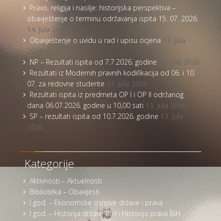
Pravo, religija i nasilje: historijska perspektiva –
obavještenje o terminu održavanja ispita 15. 07. 2026.
14. Jula 2026.
Obavještenje o uvidu u rad i upisu ocjena
13. Jula
2026.
NP – Rezultati ispita od 7.7.2026. godine
13. Jula 2026.
Rezultati iz Modernih pravnih kodifikacija od 06. i 10.
07. za redovne studente
13. Jula 2026.
Rezultati ispita iz predmeta OP I i OP II održanog
dana 06.07.2026. godine u 10,00 sati
13. Jula 2026.
SP – rezultati ispita od 10.7.2026. godine
13. Jula
2026.
Kategorije
Aktivnosti – Aktuelnosti
Biblioteka – Obavijesti
I god. – Ekonomske osnove države i prava
I god. – Historija drzave BiH i Historija prava BiH