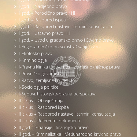
II god. – Nasljedno pravo
II god. – Porodično pravo I i II
II god. – Raspored ispita
II god. – Raspored nastave i termini konsultacija
II god. – Ustavno pravo I i II
II god. – Uvod u građansko pravo i Stvarno pravo
II-Anglo-američko pravo: istraživanje izvora
II-Ekološko pravo
II-Kriminologija
II-Pravna klinika iz stvarnog i zemljišnoknjižnog prava
II-Pravničko govorništvo
II-Razvoj zemljišne knjige u BiH
II-Sociologija politike
II-Sudovi: historijsko-pravna perspektiva
III ciklus – Obavještenja
III ciklus – Raspored ispita
III ciklus – Raspored nastave i termini konsultacija
III ciklus – Referentni dokumenti
III god. – Finansije i finansijsko pravo
III god. – Kriminalistika i Međunarodno krivično pravo