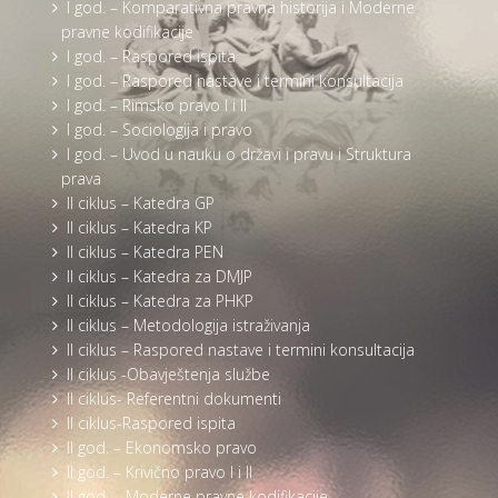
I god. – Komparativna pravna historija i Moderne
pravne kodifikacije
I god. – Raspored ispita
I god. – Raspored nastave i termini konsultacija
I god. – Rimsko pravo I i II
I god. – Sociologija i pravo
I god. – Uvod u nauku o državi i pravu i Struktura
prava
II ciklus – Katedra GP
II ciklus – Katedra KP
II ciklus – Katedra PEN
II ciklus – Katedra za DMJP
II ciklus – Katedra za PHKP
II ciklus – Metodologija istraživanja
II ciklus – Raspored nastave i termini konsultacija
II ciklus -Obavještenja službe
II ciklus- Referentni dokumenti
II ciklus-Raspored ispita
II god. – Ekonomsko pravo
II god. – Krivično pravo I i II
II god. – Moderne pravne kodifikacije