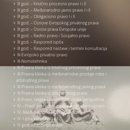
III god. – Krivično procesno pravo I i II
III god. – Međunarodno javno pravo I i II
III god. – Obligaciono pravo I i II
III god. – Osnove Evropskog privatnog prava
III god. – Osnovi prava Evropske unije
III god. – Radno pravo i Socijalno pravo
III god. – Raspored ispita
III god. – Raspored nastave i termini konsultacija
III-Evropsko privatno pravo
III-Nomotehnika
III-Pravna klinika iz krivičnog procesnog prava
III-Pravna klinika iz međunarodne prodaje robe i
arbitražnog prava
III-Pravna klinika iz međunarodnog javnog prava
III-Pravna klinika iz obligacionog prava
III-Pravo, religija i nasilje: historijska perspektiva
IV – Pravo privrednih društava i Poslovno pravo
IV -Međunarodno finansijsko pravo
IV -Upravno pravo I i II
IV god. – Filozofija prava