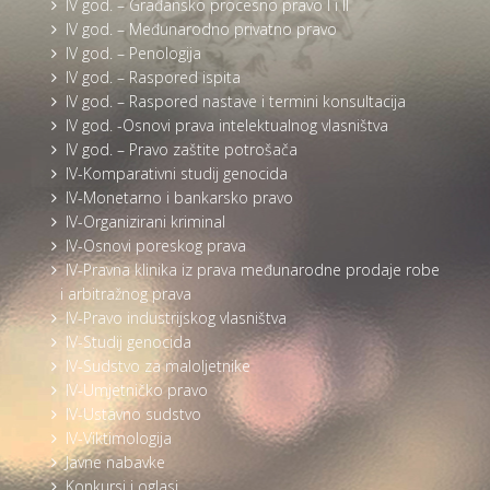
IV god. – Građansko procesno pravo I i II
IV god. – Međunarodno privatno pravo
IV god. – Penologija
IV god. – Raspored ispita
IV god. – Raspored nastave i termini konsultacija
IV god. -Osnovi prava intelektualnog vlasništva
IV god. – Pravo zaštite potrošača
IV-Komparativni studij genocida
IV-Monetarno i bankarsko pravo
IV-Organizirani kriminal
IV-Osnovi poreskog prava
IV-Pravna klinika iz prava međunarodne prodaje robe
i arbitražnog prava
IV-Pravo industrijskog vlasništva
IV-Studij genocida
IV-Sudstvo za maloljetnike
IV-Umjetničko pravo
IV-Ustavno sudstvo
IV-Viktimologija
Javne nabavke
Konkursi i oglasi