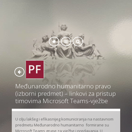
SEARCH
Međunarodno humanitarno pravo
(izborni predmet) – linkovi za pristup
timovima Microsoft Teams-vježbe
U cilju lakšeg i efikasnijeg komuniciranja na nastavnom
predmetu Međunarodno humanitarno formirane su
Microsoft Teams grupe za vježbe i predavanja. U