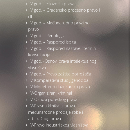
IV god. – Filozofija prava
IV god. – Građansko procesno pravo I
i II
IV god. – Međunarodno privatno
pravo
IV god. – Penologija
IV god. – Raspored ispita
IV god. – Raspored nastave i termini
konsultacija
IV god. -Osnovi prava intelektualnog
vlasništva
IV god. – Pravo zaštite potrošača
IV-Komparativni studij genocida
IV-Monetarno i bankarsko pravo
IV-Organizirani kriminal
IV-Osnovi poreskog prava
IV-Pravna klinika iz prava
međunarodne prodaje robe i
arbitražnog prava
IV-Pravo industrijskog vlasništva