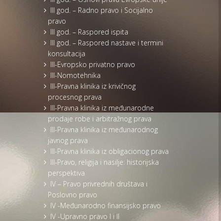
III god. – Radno pravo i Socijalno
pravo
III god. – Raspored ispita
III god. – Raspored nastave i termini
konsultacija
III-Evropsko privatno pravo
III-Nomotehnika
III-Pravna klinika iz krivičnog
procesnog prava
III-Pravna klinika iz međunarodne
prodaje robe i arbitražnog prava
III-Pravna klinika iz međunarodnog
javnog prava
III-Pravna klinika iz obligacionog prava
III-Pravo, religija i nasilje: historijska
perspektiva
IV – Pravo privrednih društava i
Poslovno pravo
IV -Međunarodno finansijsko pravo
IV -Upravno pravo I i II