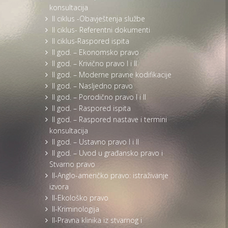
konsultacija
II ciklus -Obavještenja službe
II ciklus- Referentni dokumenti
II ciklus-Raspored ispita
II god. – Ekonomsko pravo
II god. – Krivično pravo I i II
II god. – Moderne pravne kodifikacije
II god. – Nasljedno pravo
II god. – Porodično pravo I i II
II god. – Raspored ispita
II god. – Raspored nastave i termini
konsultacija
II god. – Ustavno pravo I i II
II god. – Uvod u građansko pravo i
Stvarno pravo
II-Anglo-američko pravo: istraživanje
izvora
II-Ekološko pravo
II-Kriminologija
II-Pravna klinika iz stvarnog i