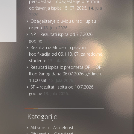
perspektiva – obavještenje o terminu
održavanja ispita 15. 07. 2026.
14. Jula
2026.
Obavještenje o uvidu u rad i upisu
ocjena
13. Jula 2026.
NP – Rezultati ispita od 7.7.2026.
godine
13. Jula 2026.
Rezultati iz Modernih pravnih
kodifikacija od 06. i 10. 07. za redovne
studente
13. Jula 2026.
Rezultati ispita iz predmeta OP I i OP
II održanog dana 06.07.2026. godine u
10,00 sati
13. Jula 2026.
SP – rezultati ispita od 10.7.2026.
godine
13. Jula 2026.
Kategorije
Aktivnosti – Aktuelnosti