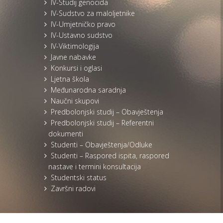
IV-Studij genocida
IV-Sudstvo za maloljetnike
IV-Umjetničko pravo
IV-Ustavno sudstvo
IV-Viktimologija
Javne nabavke
Konkursi i oglasi
Ljetna škola
Međunarodna saradnja
Naučni skupovi
Predbolonjski studij – Obavještenja
Predbolonjski studij – Referentni
dokumenti
Studenti – Obavještenja/Odluke
Studenti – Raspored ispita, raspored
nastave i termini konsultacija
Studentski status
Završni radovi