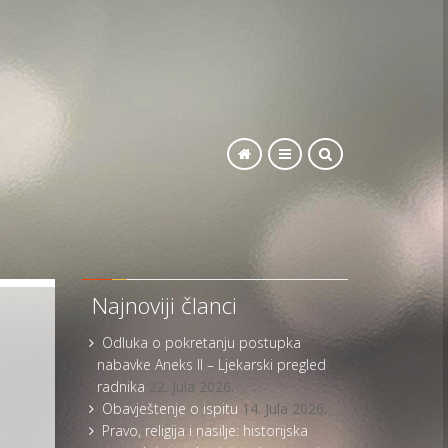
SEARCH
Najnoviji članci
Odluka o pokretanju postupka
nabavke Aneks II – Ljekarski pregled
radnika
22. Jula 2026.
Obavještenje o ispitu
14. Jula 2026.
Pravo, religija i nasilje: historijska