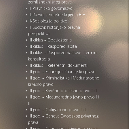
zemljišnoknjižnog prava
II-Pravničko govorništvo
II-Razvoj zemljišne knjige u BiH
II-Sociologija politike
II-Sudovi: historijsko-pravna
perspektiva
III ciklus – Obavještenja
III ciklus – Raspored ispita
III ciklus – Raspored nastave i termini
konsultacija
III ciklus – Referentni dokumenti
III god. – Finansije i finansijsko pravo
III god. – Kriminalistika i Međunarodno
krivično pravo
III god. – Krivično procesno pravo I i II
III god. – Međunarodno javno pravo I i
II
III god. – Obligaciono pravo I i II
III god. – Osnove Evropskog privatnog
prava
III god. – Osnovi prava Evropske unije