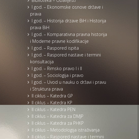
Biblioteka – Obavijesti
I god. – Ekonomske osnove države i
prava
I god. – Historija drzave BiH i Historija
prava BiH
I god. – Komparativna pravna historija
i Moderne pravne kodifikacije
I god. – Raspored ispita
I god. – Raspored nastave i termini
konsultacija
I god. – Rimsko pravo I i II
I god. – Sociologija i pravo
I god. – Uvod u nauku o državi i pravu
i Struktura prava
II ciklus – Katedra GP
II ciklus – Katedra KP
II ciklus – Katedra PEN
II ciklus – Katedra za DMJP
II ciklus – Katedra za PHKP
II ciklus – Metodologija istraživanja
II ciklus – Raspored nastave i termini