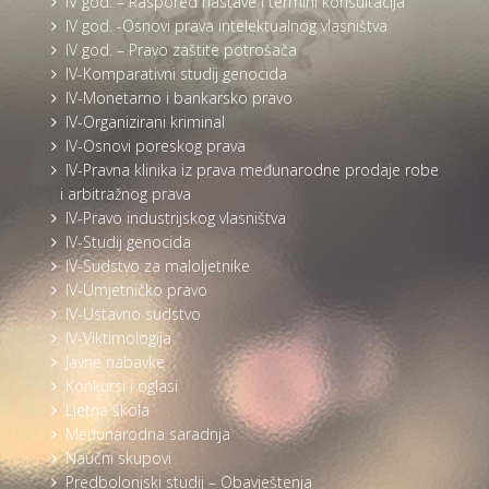
IV god. – Raspored nastave i termini konsultacija
IV god. -Osnovi prava intelektualnog vlasništva
IV god. – Pravo zaštite potrošača
IV-Komparativni studij genocida
IV-Monetarno i bankarsko pravo
IV-Organizirani kriminal
IV-Osnovi poreskog prava
IV-Pravna klinika iz prava međunarodne prodaje robe
i arbitražnog prava
IV-Pravo industrijskog vlasništva
IV-Studij genocida
IV-Sudstvo za maloljetnike
IV-Umjetničko pravo
IV-Ustavno sudstvo
IV-Viktimologija
Javne nabavke
Konkursi i oglasi
Ljetna škola
Međunarodna saradnja
Naučni skupovi
Predbolonjski studij – Obavještenja