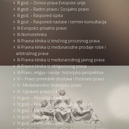
III god. – Osnovi prava Evropske unije
III god. – Radno pravo i Socijalno pravo
III god. – Raspored ispita
III god. – Raspored nastave i termini konsultacija
III-Evropsko privatno pravo
III-Nomotehnika
III-Pravna klinika iz krivičnog procesnog prava
III-Pravna klinika iz međunarodne prodaje robe i
arbitražnog prava
III-Pravna klinika iz međunarodnog javnog prava
III-Pravna klinika iz obligacionog prava
III-Pravo, religija i nasilje: historijska perspektiva
IV – Pravo privrednih društava i Poslovno pravo
IV -Međunarodno finansijsko pravo
IV -Upravno pravo I i II
IV god. – Filozofija prava
IV god. – Građansko procesno pravo I i II
IV god. – Međunarodno privatno pravo
IV god. – Penologija
IV god. – Raspored ispita