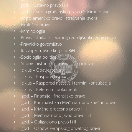
II god. – Ustavno pravo I i II
II god. – Uvod u građansko pravo i Stvarno pravo
II-Anglo-američko pravo: istraživanje izvora
II-Ekološko pravo
II-Kriminologija
II-Pravna klinika iz stvarnog i zemljišnoknjižnog prava
II-Pravničko govorništvo
II-Razvoj zemljišne knjige u BiH
II-Sociologija politike
II-Sudovi: historijsko-pravna perspektiva
III ciklus – Obavještenja
III ciklus – Raspored ispita
III ciklus – Raspored nastave i termini konsultacija
III ciklus – Referentni dokumenti
III god. – Finansije i finansijsko pravo
III god. – Kriminalistika i Međunarodno krivično pravo
III god. – Krivično procesno pravo I i II
III god. – Međunarodno javno pravo I i II
III god. – Obligaciono pravo I i II
III god. – Osnove Evropskog privatnog prava