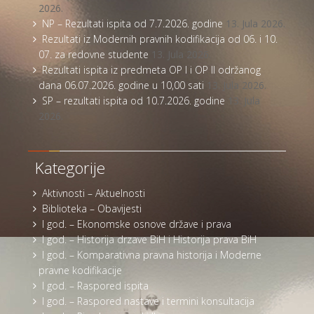
2026.
NP – Rezultati ispita od 7.7.2026. godine
13. Jula 2026.
Rezultati iz Modernih pravnih kodifikacija od 06. i 10.
07. za redovne studente
13. Jula 2026.
Rezultati ispita iz predmeta OP I i OP II održanog
dana 06.07.2026. godine u 10,00 sati
13. Jula 2026.
SP – rezultati ispita od 10.7.2026. godine
13. Jula
2026.
Kategorije
Aktivnosti – Aktuelnosti
Biblioteka – Obavijesti
I god. – Ekonomske osnove države i prava
I god. – Historija drzave BiH i Historija prava BiH
I god. – Komparativna pravna historija i Moderne
pravne kodifikacije
I god. – Raspored ispita
I god. – Raspored nastave i termini konsultacija