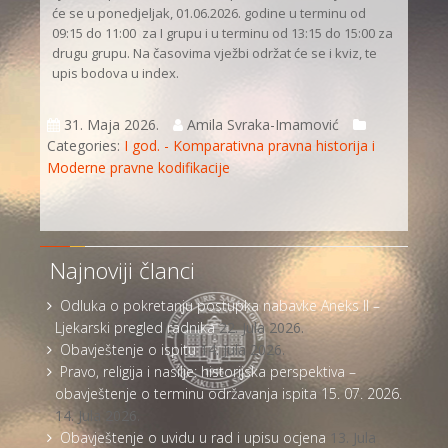
će se u ponedjeljak, 01.06.2026. godine u terminu od
09:15 do 11:00 za I grupu i u terminu od 13:15 do 15:00 za
drugu grupu. Na časovima vježbi održat će se i kviz, te
upis bodova u index.
31. Maja 2026.
Amila Svraka-Imamović
Categories:
I god. - Komparativna pravna historija i
Moderne pravne kodifikacije
Najnoviji članci
Odluka o pokretanju postupka nabavke Aneks II –
Ljekarski pregled radnika
22. Jula 2026.
Obavještenje o ispitu
14. Jula 2026.
Pravo, religija i nasilje: historijska perspektiva –
obavještenje o terminu održavanja ispita 15. 07. 2026.
14. Jula 2026.
Obavještenje o uvidu u rad i upisu ocjena
13. Jula