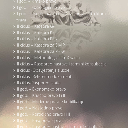
I god. – Rimsko pravo I i II
I god. – Sociologija i pravo
I god. – Uvod u nauku o državi i pravu i Struktura
prava
II ciklus – Katedra GP
II ciklus – Katedra KP
II ciklus – Katedra PEN
II ciklus – Katedra za DMJP
II ciklus – Katedra za PHKP
II ciklus – Metodologija istraživanja
II ciklus – Raspored nastave i termini konsultacija
II ciklus -Obavještenja službe
II ciklus- Referentni dokumenti
II ciklus-Raspored ispita
II god. – Ekonomsko pravo
II god. – Krivično pravo I i II
II god. – Moderne pravne kodifikacije
II god. – Nasljedno pravo
II god. – Porodično pravo I i II
II god. – Raspored ispita
II god. – Raspored nastave i termini konsultacija