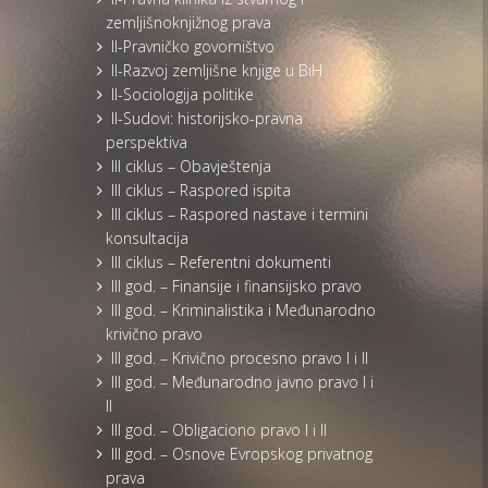
zemljišnoknjižnog prava
II-Pravničko govorništvo
II-Razvoj zemljišne knjige u BiH
II-Sociologija politike
II-Sudovi: historijsko-pravna
perspektiva
III ciklus – Obavještenja
III ciklus – Raspored ispita
III ciklus – Raspored nastave i termini
konsultacija
III ciklus – Referentni dokumenti
III god. – Finansije i finansijsko pravo
III god. – Kriminalistika i Međunarodno
krivično pravo
III god. – Krivično procesno pravo I i II
III god. – Međunarodno javno pravo I i
II
III god. – Obligaciono pravo I i II
III god. – Osnove Evropskog privatnog
prava