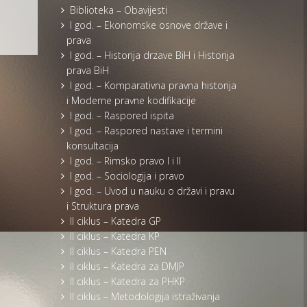
Biblioteka – Obavijesti
I god. – Ekonomske osnove države i
prava
I god. – Historija drzave BiH i Historija
prava BiH
I god. – Komparativna pravna historija
i Moderne pravne kodifikacije
I god. – Raspored ispita
I god. – Raspored nastave i termini
konsultacija
I god. – Rimsko pravo I i II
I god. – Sociologija i pravo
I god. – Uvod u nauku o državi i pravu
i Struktura prava
II ciklus – Katedra GP
II ciklus – Katedra KP
II ciklus – Katedra PEN
II ciklus – Katedra za DMJP
II ciklus – Katedra za PHKP
II ciklus – Metodologija istraživanja