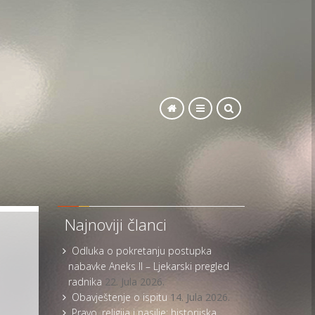
SEARCH
Najnoviji članci
Odluka o pokretanju postupka
nabavke Aneks II – Ljekarski pregled
radnika
22. Jula 2026.
Obavještenje o ispitu
14. Jula 2026.
Pravo, religija i nasilje: historijska