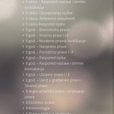
II ciklus – Raspored nastave i termini
konsultacija
II ciklus -Obavještenja službe
II ciklus- Referentni dokumenti
II ciklus-Raspored ispita
II god. – Ekonomsko pravo
II god. – Krivično pravo I i II
II god. – Moderne pravne kodifikacije
II god. – Nasljedno pravo
II god. – Porodično pravo I i II
II god. – Raspored ispita
II god. – Raspored nastave i termini
konsultacija
II god. – Ustavno pravo I i II
II god. – Uvod u građansko pravo i
Stvarno pravo
II-Anglo-američko pravo: istraživanje
izvora
II-Ekološko pravo
II-Kriminologija
II-Pravna klinika iz stvarnog i