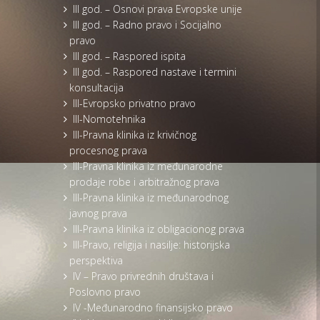
III god. – Osnovi prava Evropske unije
III god. – Radno pravo i Socijalno
pravo
III god. – Raspored ispita
III god. – Raspored nastave i termini
konsultacija
III-Evropsko privatno pravo
III-Nomotehnika
III-Pravna klinika iz krivičnog
procesnog prava
III-Pravna klinika iz međunarodne
prodaje robe i arbitražnog prava
III-Pravna klinika iz međunarodnog
javnog prava
III-Pravna klinika iz obligacionog prava
III-Pravo, religija i nasilje: historijska
perspektiva
IV – Pravo privrednih društava i
Poslovno pravo
IV -Međunarodno finansijsko pravo