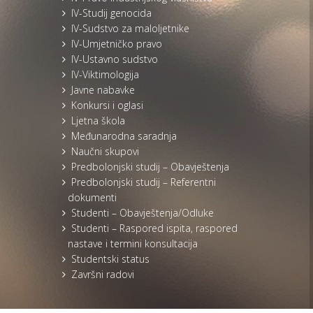
IV-Studij genocida
IV-Sudstvo za maloljetnike
IV-Umjetničko pravo
IV-Ustavno sudstvo
IV-Viktimologija
Javne nabavke
Konkursi i oglasi
Ljetna škola
Međunarodna saradnja
Naučni skupovi
Predbolonjski studij – Obavještenja
Predbolonjski studij – Referentni
dokumenti
Studenti – Obavještenja/Odluke
Studenti – Raspored ispita, raspored
nastave i termini konsultacija
Studentski status
Završni radovi