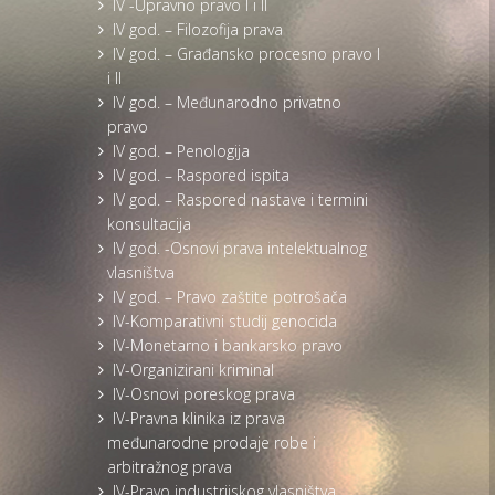
IV -Upravno pravo I i II
IV god. – Filozofija prava
IV god. – Građansko procesno pravo I
i II
IV god. – Međunarodno privatno
pravo
IV god. – Penologija
IV god. – Raspored ispita
IV god. – Raspored nastave i termini
konsultacija
IV god. -Osnovi prava intelektualnog
vlasništva
IV god. – Pravo zaštite potrošača
IV-Komparativni studij genocida
IV-Monetarno i bankarsko pravo
IV-Organizirani kriminal
IV-Osnovi poreskog prava
IV-Pravna klinika iz prava
međunarodne prodaje robe i
arbitražnog prava
IV-Pravo industrijskog vlasništva