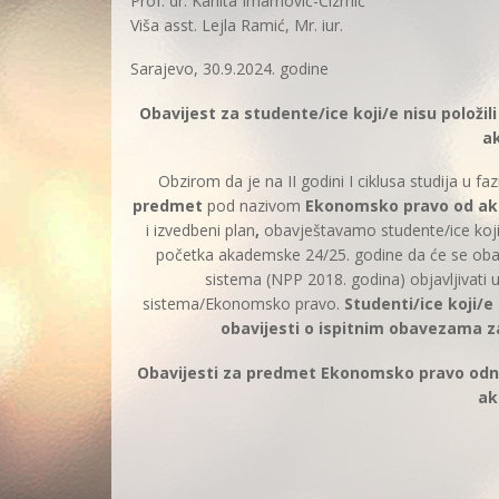
Prof. dr. Kanita Imamović-Čizmić
Viša asst. Lejla Ramić, Mr. iur.
Sarajevo, 30.9.2024. godine
Obavijest za studente/ice koji/e nisu polož
a
Obzirom da je na II godini I ciklusa studija u
predmet
pod nazivom
Ekonomsko pravo od ak
i izvedbeni plan
,
obavještavamo studente/ice koji
početka akademske 24/25. godine da će se obav
sistema (NPP 2018. godina) objavljivati u
sistema/Ekonomsko pravo.
Studenti/ice koji/e
obavijesti o ispitnim obavezama 
Obavijesti za predmet Ekonomsko pravo odnose
ak