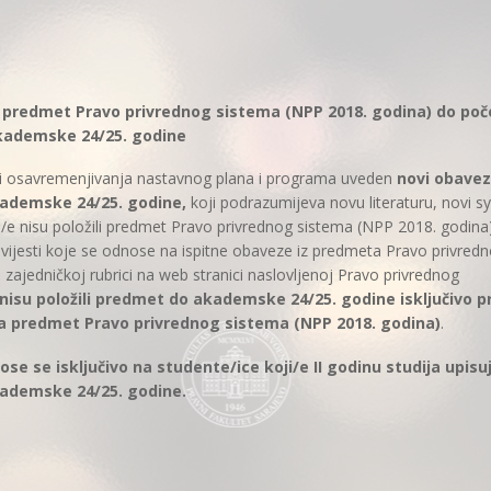
ili predmet Pravo privrednog sistema (NPP 2018. godina) do po
kademske 24/25. godine
 fazi osavremenjivanja nastavnog plana i programa uveden
novi obavez
ademske 24/25. godine,
koji podrazumijeva novu literaturu, novi sy
/e nisu položili predmet Pravo privrednog sistema (NPP 2018. godina
ijesti koje se odnose na ispitne obaveze iz predmeta Pravo privred
 zajedničkoj rubrici na web stranici naslovljenoj Pravo privrednog
 nisu položili predmet do akademske 24/25. godine isključivo p
za predmet Pravo privrednog sistema (NPP 2018. godina)
.
 se isključivo na studente/ice koji/e II godinu studija upisu
ademske 24/25. godine.