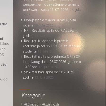
perspektiva – obavještenje o terminu
održavanja ispita 15. 07. 2026.
14. Jula
2026.
Obavještenje o uvidu u rad i upisu
četka
ocjena
13. Jula 2026.
NP – Rezultati ispita od 7.7.2026.
godine
13. Jula 2026.
ni
Rezultati iz Modernih pravnih
llabus
kodifikacija od 06. i 10. 07. za redovne
) do
studente
13. Jula 2026.
nog
Rezultati ispita iz predmeta OP I i OP
II održanog dana 06.07.2026. godine u
rate
10,00 sati
13. Jula 2026.
SP – rezultati ispita od 10.7.2026.
godine
13. Jula 2026.
ju od
Kategorije
Aktivnosti – Aktuelnosti