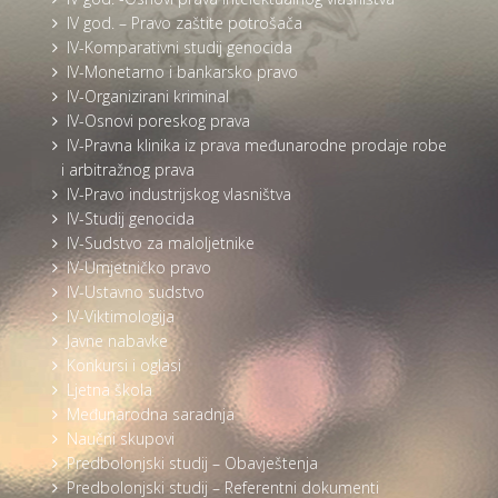
IV god. – Pravo zaštite potrošača
IV-Komparativni studij genocida
IV-Monetarno i bankarsko pravo
IV-Organizirani kriminal
IV-Osnovi poreskog prava
IV-Pravna klinika iz prava međunarodne prodaje robe
i arbitražnog prava
IV-Pravo industrijskog vlasništva
IV-Studij genocida
IV-Sudstvo za maloljetnike
IV-Umjetničko pravo
IV-Ustavno sudstvo
IV-Viktimologija
Javne nabavke
Konkursi i oglasi
Ljetna škola
Međunarodna saradnja
Naučni skupovi
Predbolonjski studij – Obavještenja
Predbolonjski studij – Referentni dokumenti