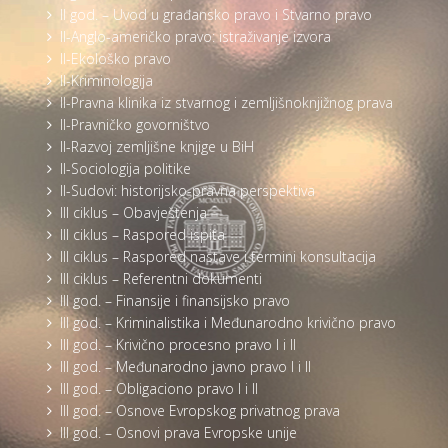
II god. – Uvod u građansko pravo i Stvarno pravo
II-Anglo-američko pravo: istraživanje izvora
II-Ekološko pravo
II-Kriminologija
II-Pravna klinika iz stvarnog i zemljišnoknjižnog prava
II-Pravničko govorništvo
II-Razvoj zemljišne knjige u BiH
II-Sociologija politike
II-Sudovi: historijsko-pravna perspektiva
III ciklus – Obavještenja
III ciklus – Raspored ispita
III ciklus – Raspored nastave i termini konsultacija
III ciklus – Referentni dokumenti
III god. – Finansije i finansijsko pravo
III god. – Kriminalistika i Međunarodno krivično pravo
III god. – Krivično procesno pravo I i II
III god. – Međunarodno javno pravo I i II
III god. – Obligaciono pravo I i II
III god. – Osnove Evropskog privatnog prava
III god. – Osnovi prava Evropske unije