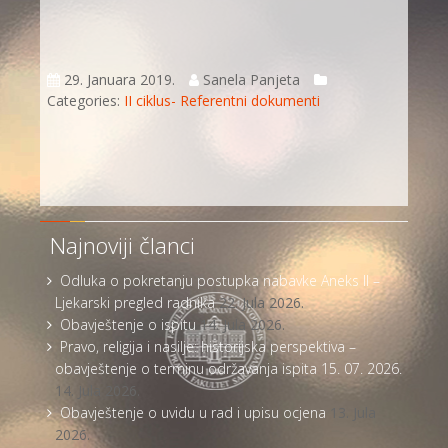
29. Januara 2019.
Sanela Panjeta
Categories:
II ciklus- Referentni dokumenti
Najnoviji članci
Odluka o pokretanju postupka nabavke Aneks II –
Ljekarski pregled radnika
22. Jula 2026.
Obavještenje o ispitu
14. Jula 2026.
Pravo, religija i nasilje: historijska perspektiva –
obavještenje o terminu održavanja ispita 15. 07. 2026.
14. Jula 2026.
Obavještenje o uvidu u rad i upisu ocjena
13. Jula
2026.