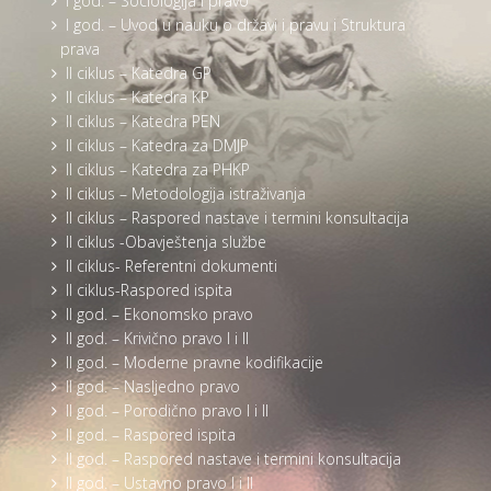
I god. – Sociologija i pravo
I god. – Uvod u nauku o državi i pravu i Struktura
prava
II ciklus – Katedra GP
II ciklus – Katedra KP
II ciklus – Katedra PEN
II ciklus – Katedra za DMJP
II ciklus – Katedra za PHKP
II ciklus – Metodologija istraživanja
II ciklus – Raspored nastave i termini konsultacija
II ciklus -Obavještenja službe
II ciklus- Referentni dokumenti
II ciklus-Raspored ispita
II god. – Ekonomsko pravo
II god. – Krivično pravo I i II
II god. – Moderne pravne kodifikacije
II god. – Nasljedno pravo
II god. – Porodično pravo I i II
II god. – Raspored ispita
II god. – Raspored nastave i termini konsultacija
II god. – Ustavno pravo I i II