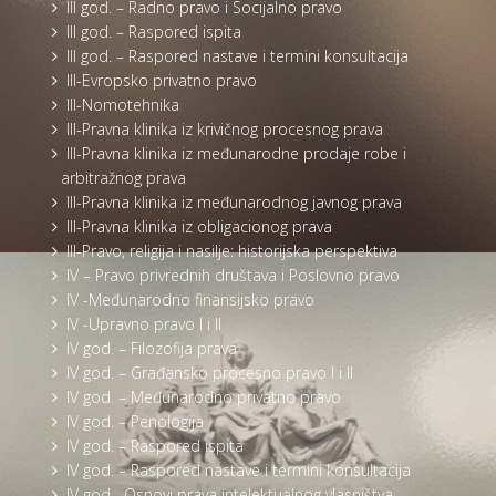
III god. – Radno pravo i Socijalno pravo
III god. – Raspored ispita
III god. – Raspored nastave i termini konsultacija
III-Evropsko privatno pravo
III-Nomotehnika
III-Pravna klinika iz krivičnog procesnog prava
III-Pravna klinika iz međunarodne prodaje robe i
arbitražnog prava
III-Pravna klinika iz međunarodnog javnog prava
III-Pravna klinika iz obligacionog prava
III-Pravo, religija i nasilje: historijska perspektiva
IV – Pravo privrednih društava i Poslovno pravo
IV -Međunarodno finansijsko pravo
IV -Upravno pravo I i II
IV god. – Filozofija prava
IV god. – Građansko procesno pravo I i II
IV god. – Međunarodno privatno pravo
IV god. – Penologija
IV god. – Raspored ispita
IV god. – Raspored nastave i termini konsultacija
IV god. -Osnovi prava intelektualnog vlasništva