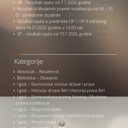
NP – Rezultati ispita od 7.7.2026. godine
13. Jula 2026.
Rezultati iz Modernih pravnih kodifikacija od 06. i 10.
07. za redovne studente
13. Jula 2026.
Rezultati ispita iz predmeta OP I i OP II održanog
dana 06.07.2026. godine u 10,00 sati
13. Jula 2026.
SP – rezultati ispita od 10.7.2026. godine
13. Jula
2026.
Kategorije
Aktivnosti – Aktuelnosti
Biblioteka – Obavijesti
I god. – Ekonomske osnove države i prava
I god. – Historija drzave BiH i Historija prava BiH
I god. – Komparativna pravna historija i Moderne
pravne kodifikacije
I god. – Raspored ispita
I god. – Raspored nastave i termini konsultacija
I god. – Rimsko pravo I i II