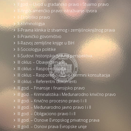
II god. – Uvod u građansko pravo i Stvarno pravo
II-Anglo-američko pravo: istraživanje izvora
II-Ekološko pravo
II-Kriminologija
II-Pravna klinika iz stvarnog i zemljišnoknjižnog prava
II-Pravničko govorništvo
II-Razvoj zemljišne knjige u BiH
II-Sociologija politike
II-Sudovi: historijsko-pravna perspektiva
III ciklus – Obavještenja
III ciklus – Raspored ispita
III ciklus – Raspored nastave i termini konsultacija
III ciklus – Referentni dokumenti
III god. – Finansije i finansijsko pravo
III god. – Kriminalistika i Međunarodno krivično pravo
III god. – Krivično procesno pravo I i II
III god. – Međunarodno javno pravo I i II
III god. – Obligaciono pravo I i II
III god. – Osnove Evropskog privatnog prava
III god. – Osnovi prava Evropske unije