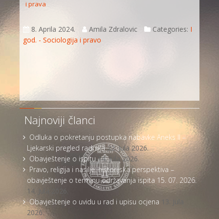
i prava
8. Aprila 2024.
Amila Zdralovic
Categories:
I
god. - Sociologija i pravo
Najnoviji članci
Odluka o pokretanju postupka nabavke Aneks II –
Ljekarski pregled radnika
22. Jula 2026.
Obavještenje o ispitu
14. Jula 2026.
Pravo, religija i nasilje: historijska perspektiva –
obavještenje o terminu održavanja ispita 15. 07. 2026.
14. Jula 2026.
Obavještenje o uvidu u rad i upisu ocjena
13. Jula
2026.