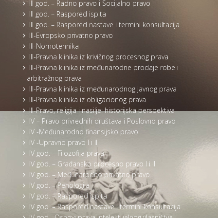
III god. – Radno pravo i Socijalno pravo
III god. – Raspored ispita
III god. – Raspored nastave i termini konsultacija
III-Evropsko privatno pravo
III-Nomotehnika
III-Pravna klinika iz krivičnog procesnog prava
III-Pravna klinika iz međunarodne prodaje robe i
arbitražnog prava
III-Pravna klinika iz međunarodnog javnog prava
III-Pravna klinika iz obligacionog prava
III-Pravo, religija i nasilje: historijska perspektiva
IV – Pravo privrednih društava i Poslovno pravo
IV -Međunarodno finansijsko pravo
IV -Upravno pravo I i II
IV god. – Filozofija prava
IV god. – Građansko procesno pravo I i II
IV god. – Međunarodno privatno pravo
IV god. – Penologija
IV god. – Raspored ispita
IV god. – Raspored nastave i termini konsultacija
IV god. -Osnovi prava intelektualnog vlasništva