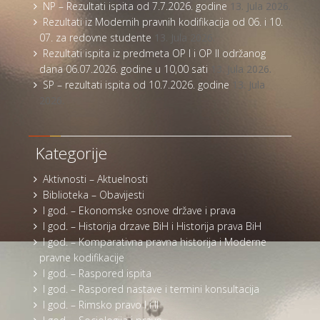
NP – Rezultati ispita od 7.7.2026. godine
13. Jula 2026.
Rezultati iz Modernih pravnih kodifikacija od 06. i 10.
07. za redovne studente
13. Jula 2026.
Rezultati ispita iz predmeta OP I i OP II održanog
dana 06.07.2026. godine u 10,00 sati
13. Jula 2026.
SP – rezultati ispita od 10.7.2026. godine
13. Jula
2026.
Kategorije
Aktivnosti – Aktuelnosti
Biblioteka – Obavijesti
I god. – Ekonomske osnove države i prava
I god. – Historija drzave BiH i Historija prava BiH
I god. – Komparativna pravna historija i Moderne
pravne kodifikacije
I god. – Raspored ispita
I god. – Raspored nastave i termini konsultacija
I god. – Rimsko pravo I i II