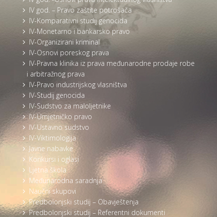
IV god. – Pravo zaštite potrošača
IV-Komparativni studij genocida
IV-Monetarno i bankarsko pravo
IV-Organizirani kriminal
IV-Osnovi poreskog prava
IV-Pravna klinika iz prava međunarodne prodaje robe
i arbitražnog prava
IV-Pravo industrijskog vlasništva
IV-Studij genocida
IV-Sudstvo za maloljetnike
IV-Umjetničko pravo
IV-Ustavno sudstvo
IV-Viktimologija
Javne nabavke
Konkursi i oglasi
Ljetna škola
Međunarodna saradnja
Naučni skupovi
Predbolonjski studij – Obavještenja
Predbolonjski studij – Referentni dokumenti