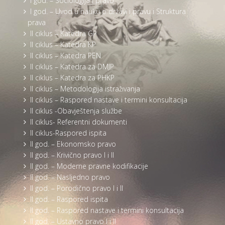
I god. – Sociologija i pravo
I god. – Uvod u nauku o državi i pravu i Struktura
prava
II ciklus – Katedra GP
II ciklus – Katedra KP
II ciklus – Katedra PEN
II ciklus – Katedra za DMJP
II ciklus – Katedra za PHKP
II ciklus – Metodologija istraživanja
II ciklus – Raspored nastave i termini konsultacija
II ciklus -Obavještenja službe
II ciklus- Referentni dokumenti
II ciklus-Raspored ispita
II god. – Ekonomsko pravo
II god. – Krivično pravo I i II
II god. – Moderne pravne kodifikacije
II god. – Nasljedno pravo
II god. – Porodično pravo I i II
II god. – Raspored ispita
II god. – Raspored nastave i termini konsultacija
II god. – Ustavno pravo I i II