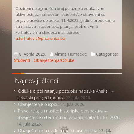
Obzirom na ograničen broj polaznika edukativne
aktivnosti, zainteresirani studenti/ce obavezni su
prijaviti učešće do petka, 11. 4.2025. godine prodekanici
za nastavu i studentska pitanja, prof. dr. Amili
Ferhatović, na sljedeću mail adresu:
a.ferhatovic@pfsa.unsa.ba
8. Aprila 2025.
Almira Humackic
Categories:
Studenti - Obavještenja/Odluke
Najnoviji članci
Odluka o pokretanju postupka nabavke Aneks II –
Ljekarski pregled radnika
22. Jula 2026.
Obavještenje o ispitu
14. Jula 2026.
Pravo, religija i nasilje: historijska perspektiva –
obavještenje o terminu održavanja ispita 15. 07. 2026.
14. Jula 2026.
Obavještenje o uvidu u rad i upisu ocjena
13. Jula