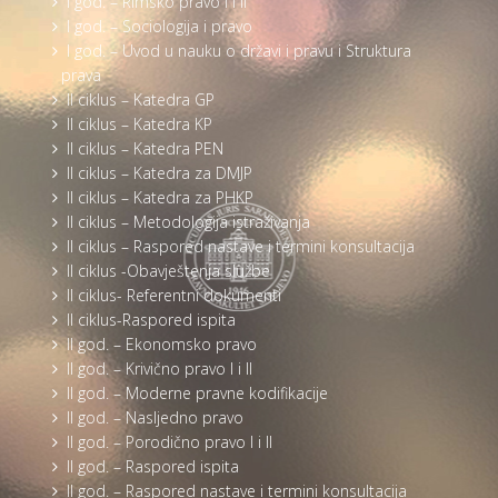
I god. – Rimsko pravo I i II
I god. – Sociologija i pravo
I god. – Uvod u nauku o državi i pravu i Struktura
prava
II ciklus – Katedra GP
II ciklus – Katedra KP
II ciklus – Katedra PEN
II ciklus – Katedra za DMJP
II ciklus – Katedra za PHKP
II ciklus – Metodologija istraživanja
II ciklus – Raspored nastave i termini konsultacija
II ciklus -Obavještenja službe
II ciklus- Referentni dokumenti
II ciklus-Raspored ispita
II god. – Ekonomsko pravo
II god. – Krivično pravo I i II
II god. – Moderne pravne kodifikacije
II god. – Nasljedno pravo
II god. – Porodično pravo I i II
II god. – Raspored ispita
II god. – Raspored nastave i termini konsultacija