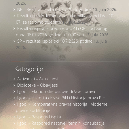
2026.
NP – Rezultati ispita od 7.7.2026. godine
13. Jula 2026.
Rezultati iz Modernih pravnih kodifikacija od 06. i 10.
07. za redovne studente
13. Jula 2026.
Rezultati ispita iz predmeta OP I i OP II održanog
dana 06.07.2026. godine u 10,00 sati
13. Jula 2026.
SP – rezultati ispita od 10.7.2026. godine
13. Jula
2026.
Kategorije
Aktivnosti – Aktuelnosti
Biblioteka – Obavijesti
I god. – Ekonomske osnove države i prava
I god. – Historija drzave BiH i Historija prava BiH
I god. – Komparativna pravna historija i Moderne
pravne kodifikacije
I god. – Raspored ispita
I god. – Raspored nastave i termini konsultacija