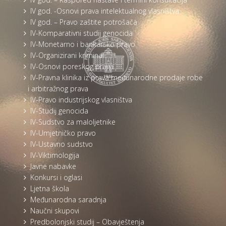
IV god. -Osnovi prava intelektualnog vlasništva
IV god. – Pravo zaštite potrošača
IV-Komparativni studij genocida
IV-Monetarno i bankarsko pravo
IV-Organizirani kriminal
IV-Osnovi poreskog prava
IV-Pravna klinika iz prava međunarodne prodaje robe
i arbitražnog prava
IV-Pravo industrijskog vlasništva
IV-Studij genocida
IV-Sudstvo za maloljetnike
IV-Umjetničko pravo
IV-Ustavno sudstvo
IV-Viktimologija
Javne nabavke
Konkursi i oglasi
Ljetna škola
Međunarodna saradnja
Naučni skupovi
Predbolonjski studij – Obavještenja