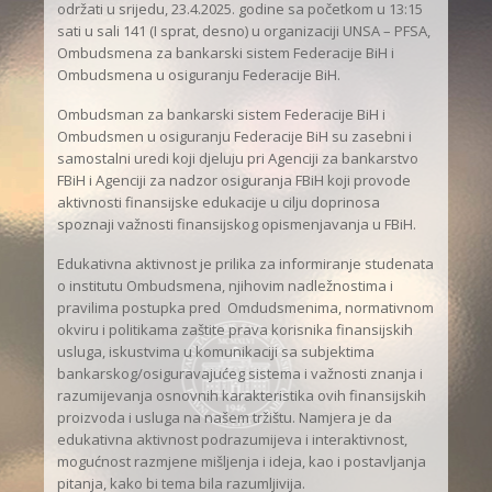
održati u srijedu, 23.4.2025. godine sa početkom u 13:15
sati u sali 141 (I sprat, desno) u organizaciji UNSA – PFSA,
Ombudsmena za bankarski sistem Federacije BiH i
Ombudsmena u osiguranju Federacije BiH.
Ombudsman za bankarski sistem Federacije BiH i
Ombudsmen u osiguranju Federacije BiH su zasebni i
samostalni uredi koji djeluju pri Agenciji za bankarstvo
FBiH i Agenciji za nadzor osiguranja FBiH koji provode
aktivnosti finansijske edukacije u cilju doprinosa
spoznaji važnosti finansijskog opismenjavanja u FBiH.
Edukativna aktivnost je prilika za informiranje studenata
o institutu Ombudsmena, njihovim nadležnostima i
pravilima postupka pred Omdudsmenima, normativnom
okviru i politikama zaštite prava korisnika finansijskih
usluga, iskustvima u komunikaciji sa subjektima
bankarskog/osiguravajućeg sistema i važnosti znanja i
razumijevanja osnovnih karakteristika ovih finansijskih
proizvoda i usluga na našem tržištu. Namjera je da
edukativna aktivnost podrazumijeva i interaktivnost,
mogućnost razmjene mišljenja i ideja, kao i postavljanja
pitanja, kako bi tema bila razumljivija.