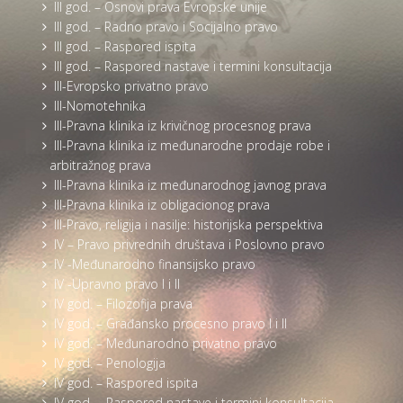
III god. – Osnovi prava Evropske unije
III god. – Radno pravo i Socijalno pravo
III god. – Raspored ispita
III god. – Raspored nastave i termini konsultacija
III-Evropsko privatno pravo
III-Nomotehnika
III-Pravna klinika iz krivičnog procesnog prava
III-Pravna klinika iz međunarodne prodaje robe i
arbitražnog prava
III-Pravna klinika iz međunarodnog javnog prava
III-Pravna klinika iz obligacionog prava
III-Pravo, religija i nasilje: historijska perspektiva
IV – Pravo privrednih društava i Poslovno pravo
IV -Međunarodno finansijsko pravo
IV -Upravno pravo I i II
IV god. – Filozofija prava
IV god. – Građansko procesno pravo I i II
IV god. – Međunarodno privatno pravo
IV god. – Penologija
IV god. – Raspored ispita
IV god. – Raspored nastave i termini konsultacija