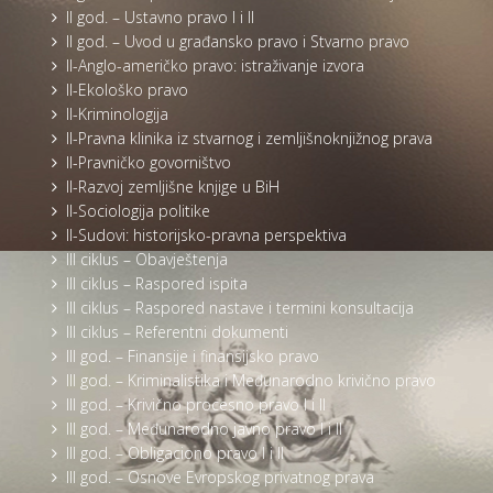
II god. – Ustavno pravo I i II
II god. – Uvod u građansko pravo i Stvarno pravo
II-Anglo-američko pravo: istraživanje izvora
II-Ekološko pravo
II-Kriminologija
II-Pravna klinika iz stvarnog i zemljišnoknjižnog prava
II-Pravničko govorništvo
II-Razvoj zemljišne knjige u BiH
II-Sociologija politike
II-Sudovi: historijsko-pravna perspektiva
III ciklus – Obavještenja
III ciklus – Raspored ispita
III ciklus – Raspored nastave i termini konsultacija
III ciklus – Referentni dokumenti
III god. – Finansije i finansijsko pravo
III god. – Kriminalistika i Međunarodno krivično pravo
III god. – Krivično procesno pravo I i II
III god. – Međunarodno javno pravo I i II
III god. – Obligaciono pravo I i II
III god. – Osnove Evropskog privatnog prava