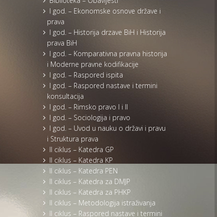
Biblioteka – Obavijesti
I god. – Ekonomske osnove države i
prava
I god. – Historija drzave BiH i Historija
prava BiH
I god. – Komparativna pravna historija
i Moderne pravne kodifikacije
I god. – Raspored ispita
I god. – Raspored nastave i termini
konsultacija
I god. – Rimsko pravo I i II
I god. – Sociologija i pravo
I god. – Uvod u nauku o državi i pravu
i Struktura prava
II ciklus – Katedra GP
II ciklus – Katedra KP
II ciklus – Katedra PEN
II ciklus – Katedra za DMJP
II ciklus – Katedra za PHKP
II ciklus – Metodologija istraživanja
II ciklus – Raspored nastave i termini