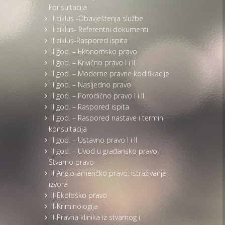
konsultacija
II ciklus -Obavještenja službe
II ciklus- Referentni dokumenti
II ciklus-Raspored ispita
II god. – Ekonomsko pravo
II god. – Krivično pravo I i II
II god. – Moderne pravne kodifikacije
II god. – Nasljedno pravo
II god. – Porodično pravo I i II
II god. – Raspored ispita
II god. – Raspored nastave i termini
konsultacija
II god. – Ustavno pravo I i II
II god. – Uvod u građansko pravo i
Stvarno pravo
II-Anglo-američko pravo: istraživanje
izvora
II-Ekološko pravo
II-Kriminologija
II-Pravna klinika iz stvarnog i