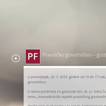
Pravničko govorništvo – gos
U ponedjeljak, 20. 3. 2023. godine od 15 do 17 sati
govorništvo.
U okviru predmeta će gostovati doc. dr. sc. Enita Č
temu „Komunikološki aspekti pravničkog govorništv
Predavanje je otvoreno i za ostale zainteresirane s