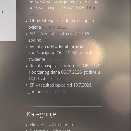
perspektiva – obavještenje o terminu
održavanja ispita 15. 07. 2026.
14. Jula
ti.
2026.
Obavještenje o uvidu u rad i upisu
ocjena
13. Jula 2026.
NP – Rezultati ispita od 7.7.2026.
godine
13. Jula 2026.
Rezultati iz Modernih pravnih
kodifikacija od 06. i 10. 07. za redovne
studente
13. Jula 2026.
Rezultati ispita iz predmeta OP I i OP
II održanog dana 06.07.2026. godine u
10,00 sati
13. Jula 2026.
SP – rezultati ispita od 10.7.2026.
godine
13. Jula 2026.
Kategorije
Aktivnosti – Aktuelnosti