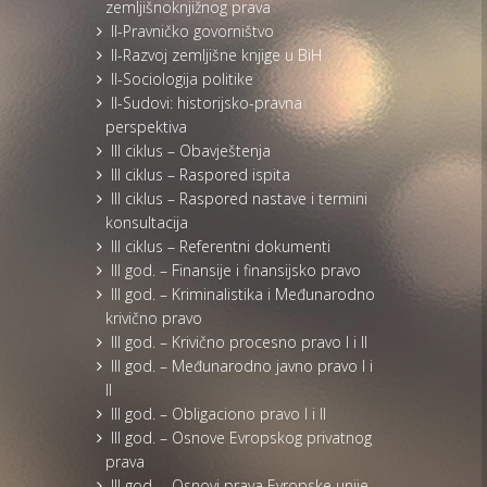
zemljišnoknjižnog prava
II-Pravničko govorništvo
II-Razvoj zemljišne knjige u BiH
II-Sociologija politike
II-Sudovi: historijsko-pravna
perspektiva
III ciklus – Obavještenja
III ciklus – Raspored ispita
III ciklus – Raspored nastave i termini
konsultacija
III ciklus – Referentni dokumenti
III god. – Finansije i finansijsko pravo
III god. – Kriminalistika i Međunarodno
krivično pravo
III god. – Krivično procesno pravo I i II
III god. – Međunarodno javno pravo I i
II
III god. – Obligaciono pravo I i II
III god. – Osnove Evropskog privatnog
prava
III god. – Osnovi prava Evropske unije