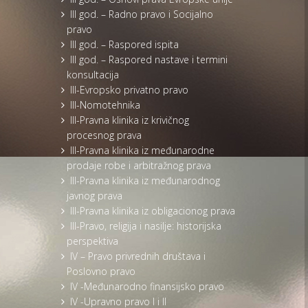
III god. – Radno pravo i Socijalno
pravo
III god. – Raspored ispita
III god. – Raspored nastave i termini
konsultacija
III-Evropsko privatno pravo
III-Nomotehnika
III-Pravna klinika iz krivičnog
procesnog prava
III-Pravna klinika iz međunarodne
prodaje robe i arbitražnog prava
III-Pravna klinika iz međunarodnog
javnog prava
III-Pravna klinika iz obligacionog prava
III-Pravo, religija i nasilje: historijska
perspektiva
IV – Pravo privrednih društava i
Poslovno pravo
IV -Međunarodno finansijsko pravo
IV -Upravno pravo I i II