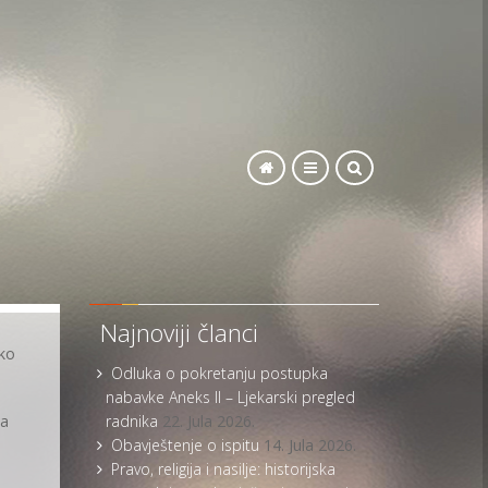
SEARCH
Najnoviji članci
čko
Odluka o pokretanju postupka
nabavke Aneks II – Ljekarski pregled
na
radnika
22. Jula 2026.
Obavještenje o ispitu
14. Jula 2026.
Pravo, religija i nasilje: historijska