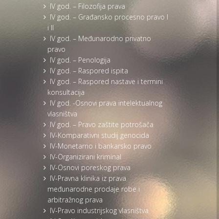
IV god. – Filozofija prava
IV god. – Građansko procesno pravo I
i II
IV god. – Međunarodno privatno
pravo
IV god. – Penologija
IV god. – Raspored ispita
IV god. – Raspored nastave i termini
konsultacija
IV god. -Osnovi prava intelektualnog
vlasništva
IV god. – Pravo zaštite potrošača
IV-Komparativni studij genocida
IV-Monetarno i bankarsko pravo
IV-Organizirani kriminal
IV-Osnovi poreskog prava
IV-Pravna klinika iz prava
međunarodne prodaje robe i
arbitražnog prava
IV-Pravo industrijskog vlasništva