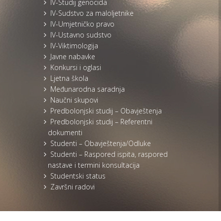
IV-Studij genocida
IV-Sudstvo za maloljetnike
IV-Umjetničko pravo
IV-Ustavno sudstvo
IV-Viktimologija
Javne nabavke
Konkursi i oglasi
Ljetna škola
Međunarodna saradnja
Naučni skupovi
Predbolonjski studij – Obavještenja
Predbolonjski studij – Referentni
dokumenti
Studenti – Obavještenja/Odluke
Studenti – Raspored ispita, raspored
nastave i termini konsultacija
Studentski status
Završni radovi