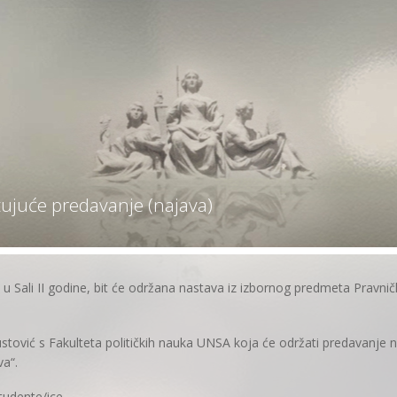
tujuće predavanje (najava)
, u Sali II godine, bit će održana nastava iz izbornog predmeta Pravni
ustović s Fakulteta političkih nauka UNSA koja će održati predavanje 
a“.
tudente/ice.