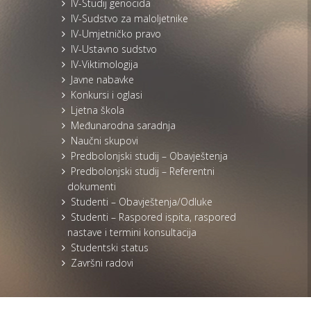
IV-Studij genocida
IV-Sudstvo za maloljetnike
IV-Umjetničko pravo
IV-Ustavno sudstvo
IV-Viktimologija
Javne nabavke
Konkursi i oglasi
Ljetna škola
Međunarodna saradnja
Naučni skupovi
Predbolonjski studij – Obavještenja
Predbolonjski studij – Referentni
dokumenti
Studenti – Obavještenja/Odluke
Studenti – Raspored ispita, raspored
nastave i termini konsultacija
Studentski status
Završni radovi