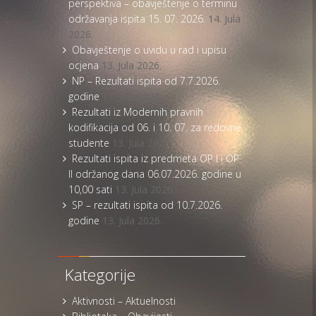
perspektiva – obavještenje o terminu
održavanja ispita 15. 07. 2026.
14. Jula
2026.
Obavještenje o uvidu u rad i upisu
ocjena
13. Jula 2026.
NP – Rezultati ispita od 7.7.2026.
godine
13. Jula 2026.
Rezultati iz Modernih pravnih
kodifikacija od 06. i 10. 07. za redovne
studente
13. Jula 2026.
Rezultati ispita iz predmeta OP I i OP
II održanog dana 06.07.2026. godine u
10,00 sati
13. Jula 2026.
SP – rezultati ispita od 10.7.2026.
godine
13. Jula 2026.
Kategorije
Aktivnosti – Aktuelnosti