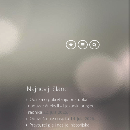
SEARCH
Najnoviji članci
Odluka o pokretanju postupka
nabavke Aneks II – Ljekarski pregled
radnika
22. Jula 2026.
Obavještenje o ispitu
14. Jula 2026.
Pravo, religija i nasilje: historijska