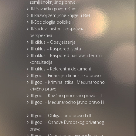
zemljišnoknjižnog prava
II-Pravničko govorništvo
II-Razvoj zemljišne knjige u BiH
II-Sociologija politike
II-Sudovi: historijsko-pravna
perspektiva
III ciklus – Obavještenja
III ciklus – Raspored ispita
III ciklus – Raspored nastave i termini
konsultacija
III ciklus – Referentni dokumenti
III god. – Finansije i finansijsko pravo
III god. – Kriminalistika i Međunarodno
krivično pravo
III god. – Krivično procesno pravo I i II
III god. – Međunarodno javno pravo I i
II
III god. – Obligaciono pravo I i II
III god. – Osnove Evropskog privatnog
prava
III god. – Osnovi prava Evropske unije