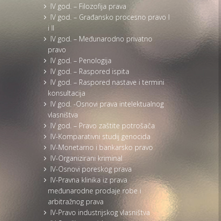
IV god. – Filozofija prava
IV god. – Građansko procesno pravo I
i II
IV god. – Međunarodno privatno
pravo
IV god. – Penologija
IV god. – Raspored ispita
IV god. – Raspored nastave i termini
konsultacija
IV god. -Osnovi prava intelektualnog
vlasništva
IV god. – Pravo zaštite potrošača
IV-Komparativni studij genocida
IV-Monetarno i bankarsko pravo
IV-Organizirani kriminal
IV-Osnovi poreskog prava
IV-Pravna klinika iz prava
međunarodne prodaje robe i
arbitražnog prava
IV-Pravo industrijskog vlasništva