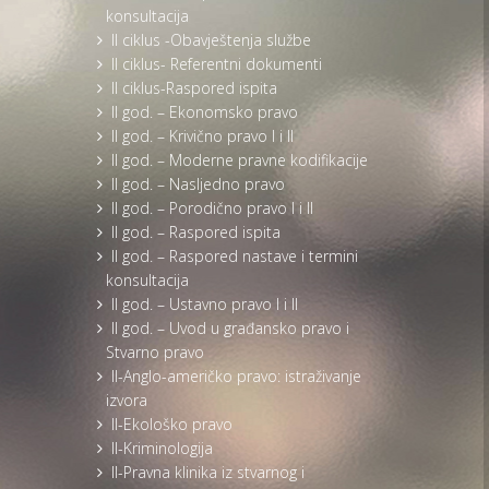
konsultacija
II ciklus -Obavještenja službe
II ciklus- Referentni dokumenti
II ciklus-Raspored ispita
II god. – Ekonomsko pravo
II god. – Krivično pravo I i II
II god. – Moderne pravne kodifikacije
II god. – Nasljedno pravo
II god. – Porodično pravo I i II
II god. – Raspored ispita
II god. – Raspored nastave i termini
konsultacija
II god. – Ustavno pravo I i II
II god. – Uvod u građansko pravo i
Stvarno pravo
II-Anglo-američko pravo: istraživanje
izvora
II-Ekološko pravo
II-Kriminologija
II-Pravna klinika iz stvarnog i