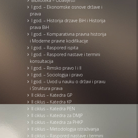
Biblioteka – Obavijesti
I god. – Ekonomske osnove države i
prava
I god. – Historija drzave BiH i Historija
prava BiH
I god. – Komparativna pravna historija
i Moderne pravne kodifikacije
I god. – Raspored ispita
I god. – Raspored nastave i termini
konsultacija
I god. – Rimsko pravo I i II
I god. – Sociologija i pravo
I god. – Uvod u nauku o državi i pravu
i Struktura prava
II ciklus – Katedra GP
II ciklus – Katedra KP
II ciklus – Katedra PEN
II ciklus – Katedra za DMJP
II ciklus – Katedra za PHKP
II ciklus – Metodologija istraživanja
II ciklus – Raspored nastave i termini