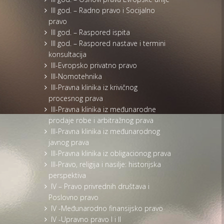
III god. – Radno pravo i Socijalno
pravo
III god. – Raspored ispita
III god. – Raspored nastave i termini
konsultacija
III-Evropsko privatno pravo
III-Nomotehnika
III-Pravna klinika iz krivičnog
procesnog prava
III-Pravna klinika iz međunarodne
prodaje robe i arbitražnog prava
III-Pravna klinika iz međunarodnog
javnog prava
III-Pravna klinika iz obligacionog prava
III-Pravo, religija i nasilje: historijska
perspektiva
IV – Pravo privrednih društava i
Poslovno pravo
IV -Međunarodno finansijsko pravo
IV -Upravno pravo I i II