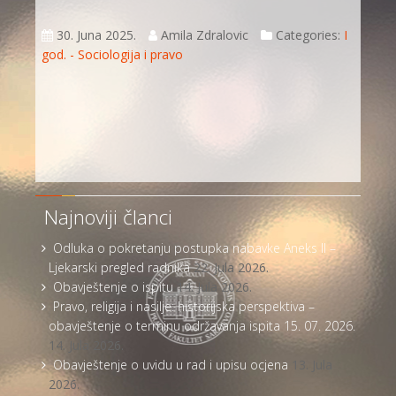
30. Juna 2025.
Amila Zdralovic
Categories:
I
god. - Sociologija i pravo
Najnoviji članci
Odluka o pokretanju postupka nabavke Aneks II –
Ljekarski pregled radnika
22. Jula 2026.
Obavještenje o ispitu
14. Jula 2026.
Pravo, religija i nasilje: historijska perspektiva –
obavještenje o terminu održavanja ispita 15. 07. 2026.
14. Jula 2026.
Obavještenje o uvidu u rad i upisu ocjena
13. Jula
2026.