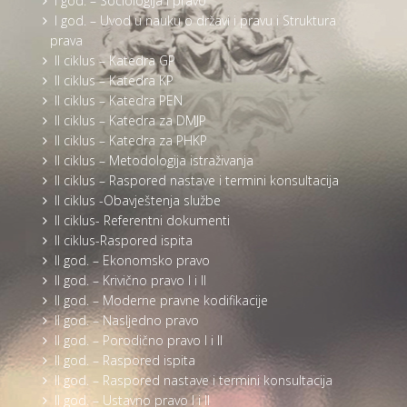
I god. – Sociologija i pravo
I god. – Uvod u nauku o državi i pravu i Struktura
prava
II ciklus – Katedra GP
II ciklus – Katedra KP
II ciklus – Katedra PEN
II ciklus – Katedra za DMJP
II ciklus – Katedra za PHKP
II ciklus – Metodologija istraživanja
II ciklus – Raspored nastave i termini konsultacija
II ciklus -Obavještenja službe
II ciklus- Referentni dokumenti
II ciklus-Raspored ispita
II god. – Ekonomsko pravo
II god. – Krivično pravo I i II
II god. – Moderne pravne kodifikacije
II god. – Nasljedno pravo
II god. – Porodično pravo I i II
II god. – Raspored ispita
II god. – Raspored nastave i termini konsultacija
II god. – Ustavno pravo I i II