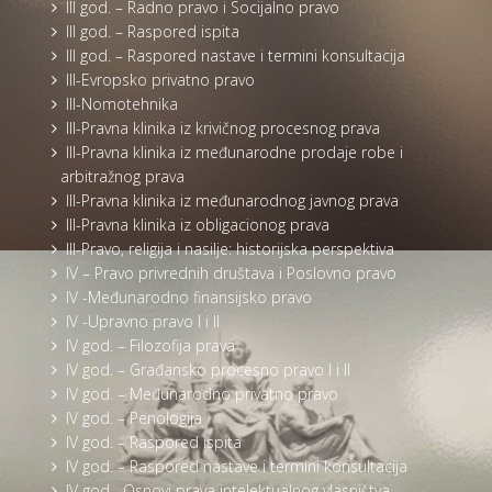
III god. – Radno pravo i Socijalno pravo
III god. – Raspored ispita
III god. – Raspored nastave i termini konsultacija
III-Evropsko privatno pravo
III-Nomotehnika
III-Pravna klinika iz krivičnog procesnog prava
III-Pravna klinika iz međunarodne prodaje robe i
arbitražnog prava
III-Pravna klinika iz međunarodnog javnog prava
III-Pravna klinika iz obligacionog prava
III-Pravo, religija i nasilje: historijska perspektiva
IV – Pravo privrednih društava i Poslovno pravo
IV -Međunarodno finansijsko pravo
IV -Upravno pravo I i II
IV god. – Filozofija prava
IV god. – Građansko procesno pravo I i II
IV god. – Međunarodno privatno pravo
IV god. – Penologija
IV god. – Raspored ispita
IV god. – Raspored nastave i termini konsultacija
IV god. -Osnovi prava intelektualnog vlasništva