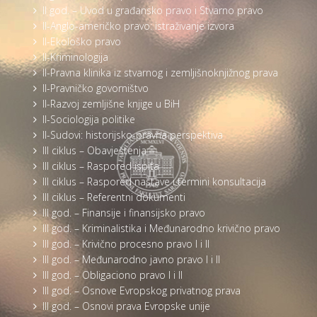
II god. – Uvod u građansko pravo i Stvarno pravo
II-Anglo-američko pravo: istraživanje izvora
II-Ekološko pravo
II-Kriminologija
II-Pravna klinika iz stvarnog i zemljišnoknjižnog prava
II-Pravničko govorništvo
II-Razvoj zemljišne knjige u BiH
II-Sociologija politike
II-Sudovi: historijsko-pravna perspektiva
III ciklus – Obavještenja
III ciklus – Raspored ispita
III ciklus – Raspored nastave i termini konsultacija
III ciklus – Referentni dokumenti
III god. – Finansije i finansijsko pravo
III god. – Kriminalistika i Međunarodno krivično pravo
III god. – Krivično procesno pravo I i II
III god. – Međunarodno javno pravo I i II
III god. – Obligaciono pravo I i II
III god. – Osnove Evropskog privatnog prava
III god. – Osnovi prava Evropske unije