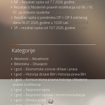
NP – Rezultati ispita od 7.7.2026. godine
13. Jula 2026.
Rezultati iz Modernih pravnih kodifikacija od 06. i 10.
07. za redovne studente
13. Jula 2026.
Rezultati ispita iz predmeta OP I i OP II održanog
dana 06.07.2026. godine u 10,00 sati
13. Jula 2026.
SP – rezultati ispita od 10.7.2026. godine
13. Jula
2026.
Kategorije
Aktivnosti – Aktuelnosti
Biblioteka – Obavijesti
I god. – Ekonomske osnove države i prava
I god. – Historija drzave BiH i Historija prava BiH
I god. – Komparativna pravna historija i Moderne
pravne kodifikacije
I god. – Raspored ispita
I god. – Raspored nastave i termini konsultacija
I god. – Rimsko pravo I i II