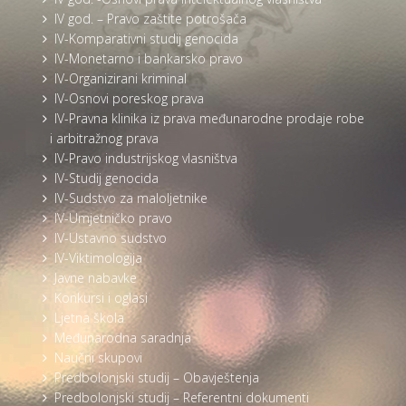
IV god. – Pravo zaštite potrošača
IV-Komparativni studij genocida
IV-Monetarno i bankarsko pravo
IV-Organizirani kriminal
IV-Osnovi poreskog prava
IV-Pravna klinika iz prava međunarodne prodaje robe
i arbitražnog prava
IV-Pravo industrijskog vlasništva
IV-Studij genocida
IV-Sudstvo za maloljetnike
IV-Umjetničko pravo
IV-Ustavno sudstvo
IV-Viktimologija
Javne nabavke
Konkursi i oglasi
Ljetna škola
Međunarodna saradnja
Naučni skupovi
Predbolonjski studij – Obavještenja
Predbolonjski studij – Referentni dokumenti