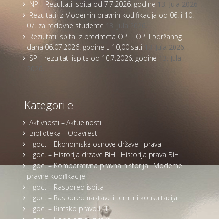
NP – Rezultati ispita od 7.7.2026. godine
13. Jula 2026.
Rezultati iz Modernih pravnih kodifikacija od 06. i 10.
07. za redovne studente
13. Jula 2026.
Rezultati ispita iz predmeta OP I i OP II održanog
dana 06.07.2026. godine u 10,00 sati
13. Jula 2026.
SP – rezultati ispita od 10.7.2026. godine
13. Jula
2026.
Kategorije
Aktivnosti – Aktuelnosti
Biblioteka – Obavijesti
I god. – Ekonomske osnove države i prava
I god. – Historija drzave BiH i Historija prava BiH
I god. – Komparativna pravna historija i Moderne
pravne kodifikacije
I god. – Raspored ispita
I god. – Raspored nastave i termini konsultacija
I god. – Rimsko pravo I i II