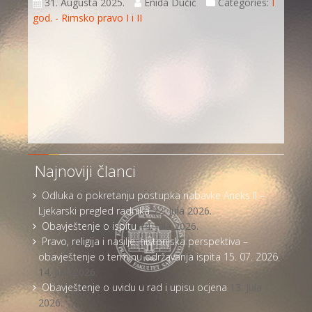
31. Augusta 2025.
Enida Dučić
Categories:
I
god. - Rimsko pravo I i II
Najnoviji članci
Odluka o pokretanju postupka nabavke Aneks II –
Ljekarski pregled radnika
22. Jula 2026.
Obavještenje o ispitu
14. Jula 2026.
Pravo, religija i nasilje: historijska perspektiva –
obavještenje o terminu održavanja ispita 15. 07. 2026.
14. Jula 2026.
Obavještenje o uvidu u rad i upisu ocjena
13. Jula
2026.