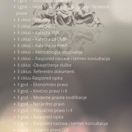
I god. – Sociologija i pravo
I god. – Uvod u nauku o državi i pravu i Struktura
prava
II ciklus – Katedra GP
II ciklus – Katedra KP
II ciklus – Katedra PEN
II ciklus – Katedra za DMJP
II ciklus – Katedra za PHKP
II ciklus – Metodologija istraživanja
II ciklus – Raspored nastave i termini konsultacija
II ciklus -Obavještenja službe
II ciklus- Referentni dokumenti
II ciklus-Raspored ispita
II god. – Ekonomsko pravo
II god. – Krivično pravo I i II
II god. – Moderne pravne kodifikacije
II god. – Nasljedno pravo
II god. – Porodično pravo I i II
II god. – Raspored ispita
II god. – Raspored nastave i termini konsultacija
II god. – Ustavno pravo I i II