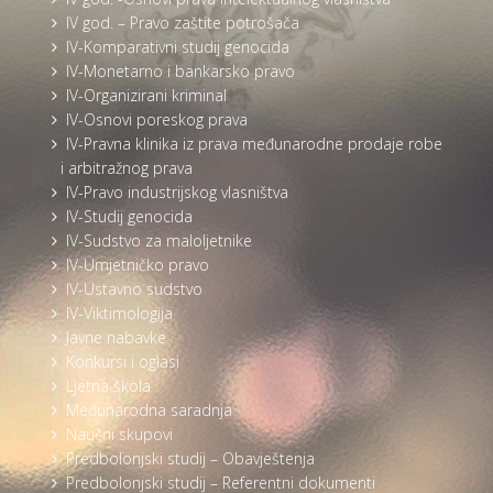
IV god. – Pravo zaštite potrošača
IV-Komparativni studij genocida
IV-Monetarno i bankarsko pravo
IV-Organizirani kriminal
IV-Osnovi poreskog prava
IV-Pravna klinika iz prava međunarodne prodaje robe
i arbitražnog prava
IV-Pravo industrijskog vlasništva
IV-Studij genocida
IV-Sudstvo za maloljetnike
IV-Umjetničko pravo
IV-Ustavno sudstvo
IV-Viktimologija
Javne nabavke
Konkursi i oglasi
Ljetna škola
Međunarodna saradnja
Naučni skupovi
Predbolonjski studij – Obavještenja
Predbolonjski studij – Referentni dokumenti