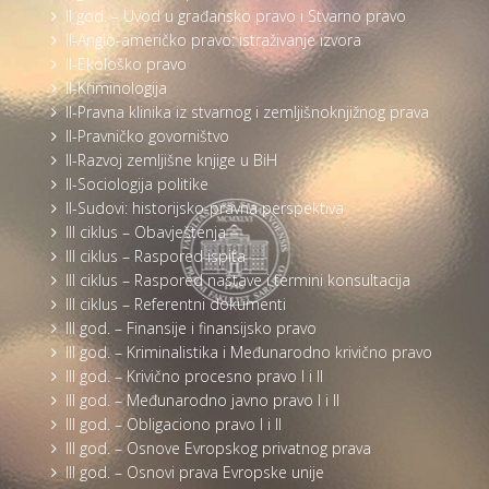
II god. – Uvod u građansko pravo i Stvarno pravo
II-Anglo-američko pravo: istraživanje izvora
II-Ekološko pravo
II-Kriminologija
II-Pravna klinika iz stvarnog i zemljišnoknjižnog prava
II-Pravničko govorništvo
II-Razvoj zemljišne knjige u BiH
II-Sociologija politike
II-Sudovi: historijsko-pravna perspektiva
III ciklus – Obavještenja
III ciklus – Raspored ispita
III ciklus – Raspored nastave i termini konsultacija
III ciklus – Referentni dokumenti
III god. – Finansije i finansijsko pravo
III god. – Kriminalistika i Međunarodno krivično pravo
III god. – Krivično procesno pravo I i II
III god. – Međunarodno javno pravo I i II
III god. – Obligaciono pravo I i II
III god. – Osnove Evropskog privatnog prava
III god. – Osnovi prava Evropske unije