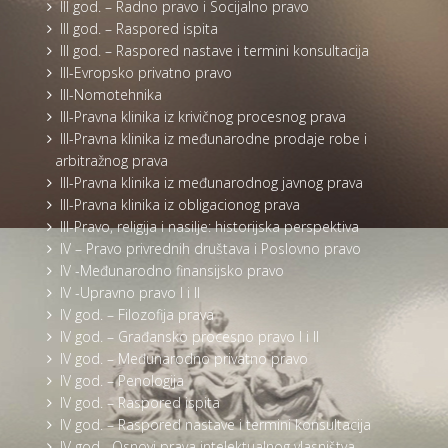
III god. – Radno pravo i Socijalno pravo
III god. – Raspored ispita
III god. – Raspored nastave i termini konsultacija
III-Evropsko privatno pravo
III-Nomotehnika
III-Pravna klinika iz krivičnog procesnog prava
III-Pravna klinika iz međunarodne prodaje robe i
arbitražnog prava
III-Pravna klinika iz međunarodnog javnog prava
III-Pravna klinika iz obligacionog prava
III-Pravo, religija i nasilje: historijska perspektiva
IV – Pravo privrednih društava i Poslovno pravo
IV -Međunarodno finansijsko pravo
IV -Upravno pravo I i II
IV god. – Filozofija prava
IV god. – Građansko procesno pravo I i II
IV god. – Međunarodno privatno pravo
IV god. – Penologija
IV god. – Raspored ispita
IV god. – Raspored nastave i termini konsultacija
IV god. -Osnovi prava intelektualnog vlasništva