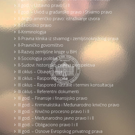
II god. – Ustavno pravo I i II
II god. – Uvod u građansko pravo i Stvarno pravo
II-Anglo-američko pravo: istraživanje izvora
II-Ekološko pravo
II-Kriminologija
II-Pravna klinika iz stvarnog i zemljišnoknjižnog prava
II-Pravničko govorništvo
II-Razvoj zemljišne knjige u BiH
II-Sociologija politike
II-Sudovi: historijsko-pravna perspektiva
III ciklus – Obavještenja
III ciklus – Raspored ispita
III ciklus – Raspored nastave i termini konsultacija
III ciklus – Referentni dokumenti
III god. – Finansije i finansijsko pravo
III god. – Kriminalistika i Međunarodno krivično pravo
III god. – Krivično procesno pravo I i II
III god. – Međunarodno javno pravo I i II
III god. – Obligaciono pravo I i II
III god. – Osnove Evropskog privatnog prava