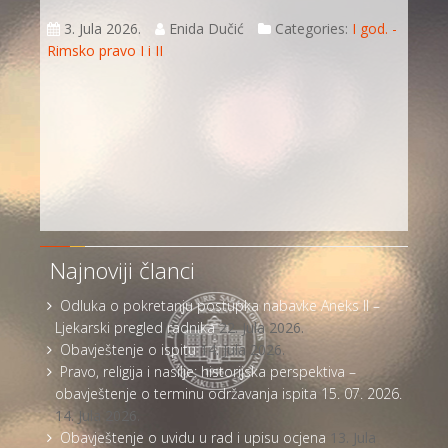
3. Jula 2026.
Enida Dučić
Categories:
I god. -
Rimsko pravo I i II
Najnoviji članci
Odluka o pokretanju postupka nabavke Aneks II –
Ljekarski pregled radnika
22. Jula 2026.
Obavještenje o ispitu
14. Jula 2026.
Pravo, religija i nasilje: historijska perspektiva –
obavještenje o terminu održavanja ispita 15. 07. 2026.
14. Jula 2026.
Obavještenje o uvidu u rad i upisu ocjena
13. Jula