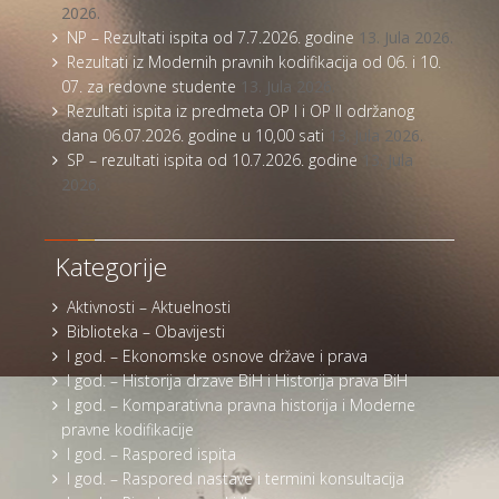
2026.
NP – Rezultati ispita od 7.7.2026. godine
13. Jula 2026.
Rezultati iz Modernih pravnih kodifikacija od 06. i 10.
07. za redovne studente
13. Jula 2026.
Rezultati ispita iz predmeta OP I i OP II održanog
dana 06.07.2026. godine u 10,00 sati
13. Jula 2026.
SP – rezultati ispita od 10.7.2026. godine
13. Jula
2026.
Kategorije
Aktivnosti – Aktuelnosti
Biblioteka – Obavijesti
I god. – Ekonomske osnove države i prava
I god. – Historija drzave BiH i Historija prava BiH
I god. – Komparativna pravna historija i Moderne
pravne kodifikacije
I god. – Raspored ispita
I god. – Raspored nastave i termini konsultacija