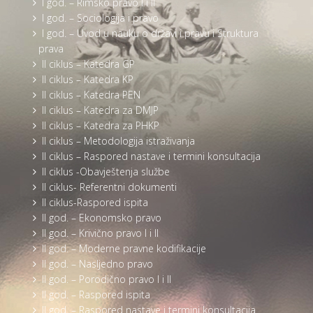
I god. – Rimsko pravo I i II
I god. – Sociologija i pravo
I god. – Uvod u nauku o državi i pravu i Struktura
prava
II ciklus – Katedra GP
II ciklus – Katedra KP
II ciklus – Katedra PEN
II ciklus – Katedra za DMJP
II ciklus – Katedra za PHKP
II ciklus – Metodologija istraživanja
II ciklus – Raspored nastave i termini konsultacija
II ciklus -Obavještenja službe
II ciklus- Referentni dokumenti
II ciklus-Raspored ispita
II god. – Ekonomsko pravo
II god. – Krivično pravo I i II
II god. – Moderne pravne kodifikacije
II god. – Nasljedno pravo
II god. – Porodično pravo I i II
II god. – Raspored ispita
II god. – Raspored nastave i termini konsultacija