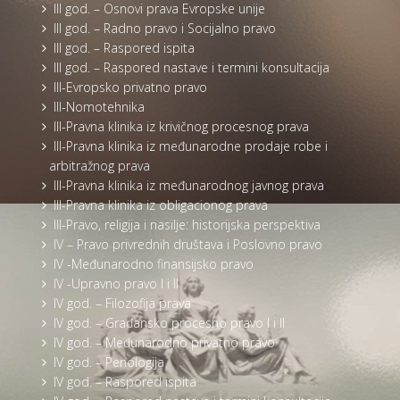
III god. – Osnovi prava Evropske unije
III god. – Radno pravo i Socijalno pravo
III god. – Raspored ispita
III god. – Raspored nastave i termini konsultacija
III-Evropsko privatno pravo
III-Nomotehnika
III-Pravna klinika iz krivičnog procesnog prava
III-Pravna klinika iz međunarodne prodaje robe i
arbitražnog prava
III-Pravna klinika iz međunarodnog javnog prava
III-Pravna klinika iz obligacionog prava
III-Pravo, religija i nasilje: historijska perspektiva
IV – Pravo privrednih društava i Poslovno pravo
IV -Međunarodno finansijsko pravo
IV -Upravno pravo I i II
IV god. – Filozofija prava
IV god. – Građansko procesno pravo I i II
IV god. – Međunarodno privatno pravo
IV god. – Penologija
IV god. – Raspored ispita