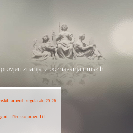
 provjeri znanja iz poznavanja rimskih
mskih pravnih regula ak. 25 26
 god. - Rimsko pravo I i II