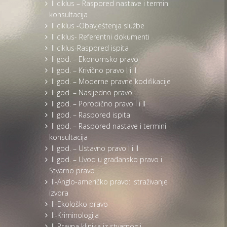
II ciklus – Raspored nastave i termini
konsultacija
II ciklus -Obavještenja službe
II ciklus- Referentni dokumenti
II ciklus-Raspored ispita
II god. – Ekonomsko pravo
II god. – Krivično pravo I i II
II god. – Moderne pravne kodifikacije
II god. – Nasljedno pravo
II god. – Porodično pravo I i II
II god. – Raspored ispita
II god. – Raspored nastave i termini
konsultacija
II god. – Ustavno pravo I i II
II god. – Uvod u građansko pravo i
Stvarno pravo
II-Anglo-američko pravo: istraživanje
izvora
II-Ekološko pravo
II-Kriminologija
II-Pravna klinika iz stvarnog i