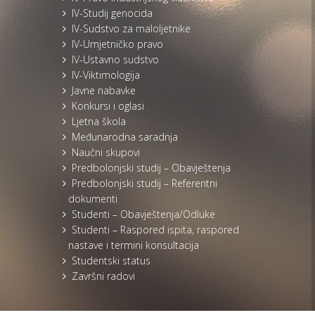
IV-Studij genocida
IV-Sudstvo za maloljetnike
IV-Umjetničko pravo
IV-Ustavno sudstvo
IV-Viktimologija
Javne nabavke
Konkursi i oglasi
Ljetna škola
Međunarodna saradnja
Naučni skupovi
Predbolonjski studij – Obavještenja
Predbolonjski studij – Referentni
dokumenti
Studenti – Obavještenja/Odluke
Studenti – Raspored ispita, raspored
nastave i termini konsultacija
Studentski status
Završni radovi