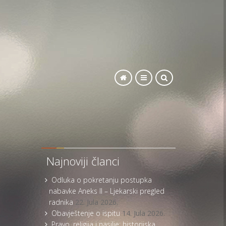
SEARCH
Najnoviji članci
Odluka o pokretanju postupka
nabavke Aneks II – Ljekarski pregled
radnika
22. Jula 2026.
Obavještenje o ispitu
14. Jula 2026.
Pravo, religija i nasilje: historijska