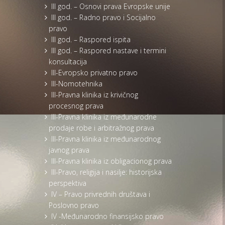
III god. – Osnovi prava Evropske unije
III god. – Radno pravo i Socijalno
pravo
III god. – Raspored ispita
III god. – Raspored nastave i termini
konsultacija
III-Evropsko privatno pravo
III-Nomotehnika
III-Pravna klinika iz krivičnog
procesnog prava
III-Pravna klinika iz međunarodne
prodaje robe i arbitražnog prava
III-Pravna klinika iz međunarodnog
javnog prava
III-Pravna klinika iz obligacionog prava
III-Pravo, religija i nasilje: historijska
perspektiva
IV – Pravo privrednih društava i
Poslovno pravo
IV -Međunarodno finansijsko pravo