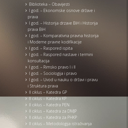
Biblioteka – Obavijesti
I god. – Ekonomske osnove države i
prava
I god. – Historija drzave BiH i Historija
prava BiH
I god. – Komparativna pravna historija
i Moderne pravne kodifikacije
I god. – Raspored ispita
I god. – Raspored nastave i termini
konsultacija
I god. – Rimsko pravo I i II
I god. – Sociologija i pravo
I god. – Uvod u nauku o državi i pravu
i Struktura prava
II ciklus – Katedra GP
II ciklus – Katedra KP
II ciklus – Katedra PEN
II ciklus – Katedra za DMJP
II ciklus – Katedra za PHKP
II ciklus – Metodologija istraživanja