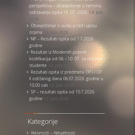
perspektiva – obavještenje o terminu
održavanja ispita 15. 07. 2026.
14. Jula
2026.
Obavještenje o uvidu u rad i upisu
ocjena
13. Jula 2026.
NP – Rezultati ispita od 7.7.2026.
godine
13. Jula 2026.
Rezultati iz Modernih pravnih
kodifikacija od 06. i 10. 07. za redovne
studente
13. Jula 2026.
Rezultati ispita iz predmeta OP I i OP
II održanog dana 06.07.2026. godine u
10,00 sati
13. Jula 2026.
SP – rezultati ispita od 10.7.2026.
godine
13. Jula 2026.
Kategorije
Aktivnosti – Aktuelnosti