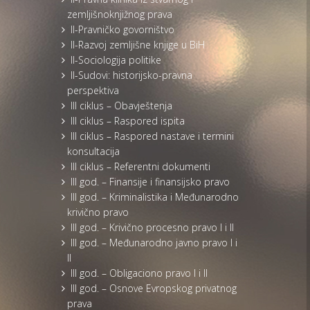
zemljišnoknjižnog prava
II-Pravničko govorništvo
II-Razvoj zemljišne knjige u BiH
II-Sociologija politike
II-Sudovi: historijsko-pravna
perspektiva
III ciklus – Obavještenja
III ciklus – Raspored ispita
III ciklus – Raspored nastave i termini
konsultacija
III ciklus – Referentni dokumenti
III god. – Finansije i finansijsko pravo
III god. – Kriminalistika i Međunarodno
krivično pravo
III god. – Krivično procesno pravo I i II
III god. – Međunarodno javno pravo I i
II
III god. – Obligaciono pravo I i II
III god. – Osnove Evropskog privatnog
prava