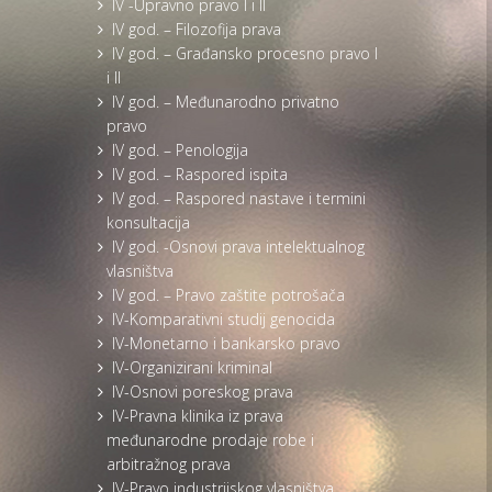
IV -Upravno pravo I i II
IV god. – Filozofija prava
IV god. – Građansko procesno pravo I
i II
IV god. – Međunarodno privatno
pravo
IV god. – Penologija
IV god. – Raspored ispita
IV god. – Raspored nastave i termini
konsultacija
IV god. -Osnovi prava intelektualnog
vlasništva
IV god. – Pravo zaštite potrošača
IV-Komparativni studij genocida
IV-Monetarno i bankarsko pravo
IV-Organizirani kriminal
IV-Osnovi poreskog prava
IV-Pravna klinika iz prava
međunarodne prodaje robe i
arbitražnog prava
IV-Pravo industrijskog vlasništva