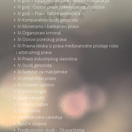
IV god. – Raspored nastave i termini konsultacija
IV god. -Osnovi prava intelektualnog vlasništva
IV god. – Pravo zaštite potrošača
IV-Komparativni studij genocida
IV-Monetarno i bankarsko pravo
IV-Organizirani kriminal
IV-Osnovi poreskog prava
IV-Pravna klinika iz prava međunarodne prodaje robe
i arbitražnog prava
IV-Pravo industrijskog vlasništva
IV-Studij genocida
IV-Sudstvo za maloljetnike
IV-Umjetničko pravo
IV-Ustavno sudstvo
IV-Viktimologija
Javne nabavke
Konkursi i oglasi
Ljetna škola
Međunarodna saradnja
Naučni skupovi
Predbolonjski studij – Obavještenja