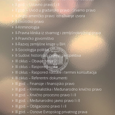
II god. – Ustavno pravo I i II
II god. – Uvod u građansko pravo i Stvarno pravo
II-Anglo-američko pravo: istraživanje izvora
II-Ekološko pravo
II-Kriminologija
II-Pravna klinika iz stvarnog i zemljišnoknjižnog prava
II-Pravničko govorništvo
II-Razvoj zemljišne knjige u BiH
II-Sociologija politike
II-Sudovi: historijsko-pravna perspektiva
III ciklus – Obavještenja
III ciklus – Raspored ispita
III ciklus – Raspored nastave i termini konsultacija
III ciklus – Referentni dokumenti
III god. – Finansije i finansijsko pravo
III god. – Kriminalistika i Međunarodno krivično pravo
III god. – Krivično procesno pravo I i II
III god. – Međunarodno javno pravo I i II
III god. – Obligaciono pravo I i II
III god. – Osnove Evropskog privatnog prava