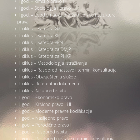
I god. – Rimsko pravo I i II
I god. – Sociologija i pravo
I god. – Uvod u nauku o državi i pravu i Struktura
prava
II ciklus – Katedra GP
II ciklus – Katedra KP
II ciklus – Katedra PEN
II ciklus – Katedra za DMJP
II ciklus – Katedra za PHKP
II ciklus – Metodologija istraživanja
II ciklus – Raspored nastave i termini konsultacija
II ciklus -Obavještenja službe
II ciklus- Referentni dokumenti
II ciklus-Raspored ispita
II god. – Ekonomsko pravo
II god. – Krivično pravo I i II
II god. – Moderne pravne kodifikacije
II god. – Nasljedno pravo
II god. – Porodično pravo I i II
II god. – Raspored ispita
II god. – Raspored nastave i termini konsultacija