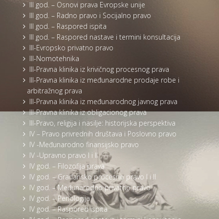
III god. – Osnovi prava Evropske unije
III god. – Radno pravo i Socijalno pravo
III god. – Raspored ispita
III god. – Raspored nastave i termini konsultacija
III-Evropsko privatno pravo
III-Nomotehnika
III-Pravna klinika iz krivičnog procesnog prava
III-Pravna klinika iz međunarodne prodaje robe i
arbitražnog prava
III-Pravna klinika iz međunarodnog javnog prava
III-Pravna klinika iz obligacionog prava
III-Pravo, religija i nasilje: historijska perspektiva
IV – Pravo privrednih društava i Poslovno pravo
IV -Međunarodno finansijsko pravo
IV -Upravno pravo I i II
IV god. – Filozofija prava
IV god. – Građansko procesno pravo I i II
IV god. – Međunarodno privatno pravo
IV god. – Penologija
IV god. – Raspored ispita