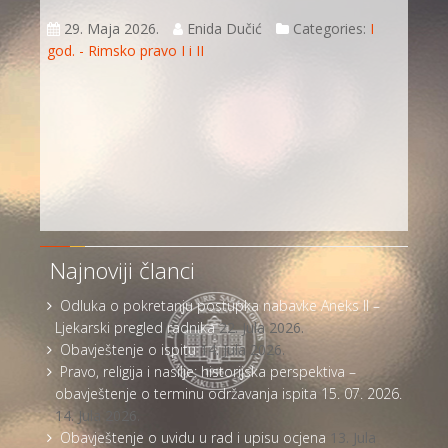
29. Maja 2026.
Enida Dučić
Categories:
I
god. - Rimsko pravo I i II
Najnoviji članci
Odluka o pokretanju postupka nabavke Aneks II –
Ljekarski pregled radnika
22. Jula 2026.
Obavještenje o ispitu
14. Jula 2026.
Pravo, religija i nasilje: historijska perspektiva –
obavještenje o terminu održavanja ispita 15. 07. 2026.
14. Jula 2026.
Obavještenje o uvidu u rad i upisu ocjena
13. Jula