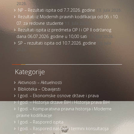
2026.
NP – Rezultati ispita od 7.7.2026. godine
13. Jula 2026.
Rezultati iz Modernih pravnih kodifikacija od 06. i 10.
07. za redovne studente
13. Jula 2026.
Rezultati ispita iz predmeta OP I i OP II održanog
dana 06.07.2026. godine u 10,00 sati
13. Jula 2026.
SP – rezultati ispita od 10.7.2026. godine
13. Jula
2026.
Kategorije
Aktivnosti – Aktuelnosti
Biblioteka – Obavijesti
I god. – Ekonomske osnove države i prava
I god. – Historija drzave BiH i Historija prava BiH
I god. – Komparativna pravna historija i Moderne
pravne kodifikacije
I god. – Raspored ispita
I god. – Raspored nastave i termini konsultacija