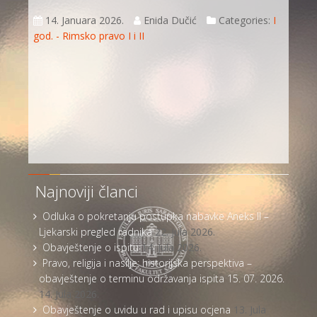
14. Januara 2026.
Enida Dučić
Categories:
I
god. - Rimsko pravo I i II
Najnoviji članci
Odluka o pokretanju postupka nabavke Aneks II –
Ljekarski pregled radnika
22. Jula 2026.
Obavještenje o ispitu
14. Jula 2026.
Pravo, religija i nasilje: historijska perspektiva –
obavještenje o terminu održavanja ispita 15. 07. 2026.
14. Jula 2026.
Obavještenje o uvidu u rad i upisu ocjena
13. Jula