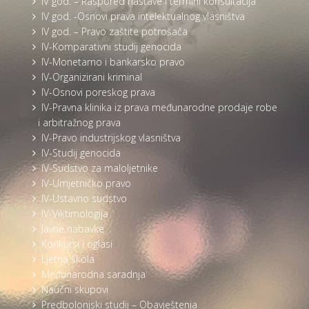
IV god. – Raspored nastave i termini konsultacija
IV god. -Osnovi prava intelektualnog vlasništva
IV god. – Pravo zaštite potrošača
IV-Komparativni studij genocida
IV-Monetarno i bankarsko pravo
IV-Organizirani kriminal
IV-Osnovi poreskog prava
IV-Pravna klinika iz prava međunarodne prodaje robe
i arbitražnog prava
IV-Pravo industrijskog vlasništva
IV-Studij genocida
IV-Sudstvo za maloljetnike
IV-Umjetničko pravo
IV-Ustavno sudstvo
IV-Viktimologija
Javne nabavke
Konkursi i oglasi
Ljetna škola
Međunarodna saradnja
Naučni skupovi
Predbolonjski studij – Obavještenja