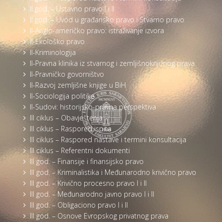
II god. – Ustavno pravo I i II
II god. – Uvod u građansko pravo i Stvarno pravo
II-Anglo-američko pravo: istraživanje izvora
II-Ekološko pravo
II-Kriminologija
II-Pravna klinika iz stvarnog i zemljišnoknjižnog prava
II-Pravničko govorništvo
II-Razvoj zemljišne knjige u BiH
II-Sociologija politike
II-Sudovi: historijsko-pravna perspektiva
III ciklus – Obavještenja
III ciklus – Raspored ispita
III ciklus – Raspored nastave i termini konsultacija
III ciklus – Referentni dokumenti
III god. – Finansije i finansijsko pravo
III god. – Kriminalistika i Međunarodno krivično pravo
III god. – Krivično procesno pravo I i II
III god. – Međunarodno javno pravo I i II
III god. – Obligaciono pravo I i II
III god. – Osnove Evropskog privatnog prava