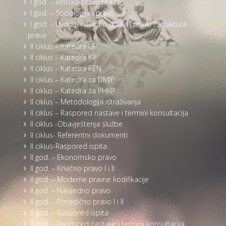
I god. – Rimsko pravo I i II
I god. – Sociologija i pravo
I god. – Uvod u nauku o državi i pravu i Struktura
prava
II ciklus – Katedra GP
II ciklus – Katedra KP
II ciklus – Katedra PEN
II ciklus – Katedra za DMJP
II ciklus – Katedra za PHKP
II ciklus – Metodologija istraživanja
II ciklus – Raspored nastave i termini konsultacija
II ciklus -Obavještenja službe
II ciklus- Referentni dokumenti
II ciklus-Raspored ispita
II god. – Ekonomsko pravo
II god. – Krivično pravo I i II
II god. – Moderne pravne kodifikacije
II god. – Nasljedno pravo
II god. – Porodično pravo I i II
II god. – Raspored ispita
II god. – Raspored nastave i termini konsultacija