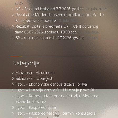
2026.
NP – Rezultati ispita od 7.7.2026. godine
13. Jula 2026.
Rezultati iz Modernih pravnih kodifikacija od 06. i 10.
07. za redovne studente
13. Jula 2026.
Rezultati ispita iz predmeta OP I i OP II održanog
dana 06.07.2026. godine u 10,00 sati
13. Jula 2026.
SP – rezultati ispita od 10.7.2026. godine
13. Jula
2026.
Kategorije
Aktivnosti – Aktuelnosti
Biblioteka – Obavijesti
I god. – Ekonomske osnove države i prava
I god. – Historija drzave BiH i Historija prava BiH
I god. – Komparativna pravna historija i Moderne
pravne kodifikacije
I god. – Raspored ispita
I god. – Raspored nastave i termini konsultacija