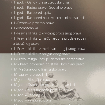
III god. – Osnovi prava Evropske unije
III god. – Radno pravo i Socijalno pravo
III god. – Raspored ispita
III god. – Raspored nastave i termini konsultacija
III-Evropsko privatno pravo
III-Nomotehnika
III-Pravna klinika iz krivičnog procesnog prava
III-Pravna klinika iz međunarodne prodaje robe i
arbitražnog prava
III-Pravna klinika iz međunarodnog javnog prava
III-Pravna klinika iz obligacionog prava
III-Pravo, religija i nasilje: historijska perspektiva
IV – Pravo privrednih društava i Poslovno pravo
IV -Međunarodno finansijsko pravo
IV -Upravno pravo I i II
IV god. – Filozofija prava
IV god. – Građansko procesno pravo I i II
IV god. – Međunarodno privatno pravo
IV god. – Penologija
IV god. – Raspored ispita