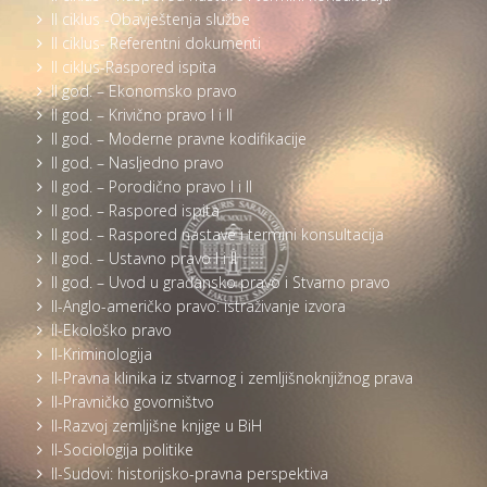
II ciklus -Obavještenja službe
II ciklus- Referentni dokumenti
II ciklus-Raspored ispita
II god. – Ekonomsko pravo
II god. – Krivično pravo I i II
II god. – Moderne pravne kodifikacije
II god. – Nasljedno pravo
II god. – Porodično pravo I i II
II god. – Raspored ispita
II god. – Raspored nastave i termini konsultacija
II god. – Ustavno pravo I i II
II god. – Uvod u građansko pravo i Stvarno pravo
II-Anglo-američko pravo: istraživanje izvora
II-Ekološko pravo
II-Kriminologija
II-Pravna klinika iz stvarnog i zemljišnoknjižnog prava
II-Pravničko govorništvo
II-Razvoj zemljišne knjige u BiH
II-Sociologija politike
II-Sudovi: historijsko-pravna perspektiva