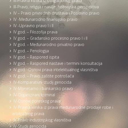
III-Pravna klinika iz obligacionog prava
III-Pravo, religija i nasilje: historijska perspektiva
IV – Pravo privrednih društava i Poslovno pravo
IV -Međunarodno finansijsko pravo
IV -Upravno pravo I i II
IV god. – Filozofija prava
IV god. – Građansko procesno pravo I i II
IV god. – Međunarodno privatno pravo
IV god. – Penologija
IV god. – Raspored ispita
IV god. – Raspored nastave i termini konsultacija
IV god. -Osnovi prava intelektualnog vlasništva
IV god. – Pravo zaštite potrošača
IV-Komparativni studij genocida
IV-Monetarno i bankarsko pravo
IV-Organizirani kriminal
IV-Osnovi poreskog prava
IV-Pravna klinika iz prava međunarodne prodaje robe i
arbitražnog prava
IV-Pravo industrijskog vlasništva
IV-Studij genocida