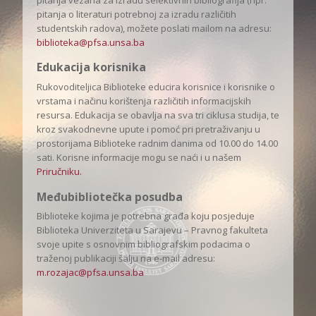
pitanja vezana za izradu selektivnih bibliografija (npr.
pitanja o literaturi potrebnoj za izradu različitih
studentskih radova), možete poslati mailom na adresu:
biblioteka@pfsa.unsa.ba
Edukacija korisnika
Rukovoditeljica Biblioteke educira korisnice i korisnike o
vrstama i načinu korištenja različitih informacijskih
resursa. Edukacija se obavlja na sva tri ciklusa studija, te
kroz svakodnevne upute i pomoć pri pretraživanju u
prostorijama Biblioteke radnim danima od 10.00 do 14.00
sati. Korisne informacije mogu se naći i u našem
Priručniku.
Međubibliotečka posudba
Biblioteke kojima je potrebna građa koju posjeduje
Biblioteka Univerziteta u Sarajevu – Pravnog fakulteta
svoje upite s osnovnim bibliografskim podacima o
traženoj publikaciji šalju na e-mail adresu:
m.rozajac@pfsa.unsa.ba