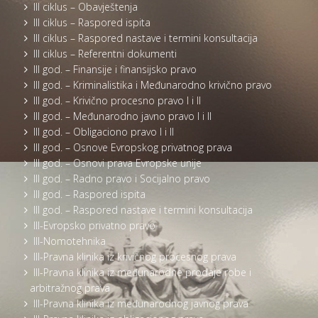
III ciklus – Obavještenja
III ciklus – Raspored ispita
III ciklus – Raspored nastave i termini konsultacija
III ciklus – Referentni dokumenti
III god. – Finansije i finansijsko pravo
III god. – Kriminalistika i Međunarodno krivično pravo
III god. – Krivično procesno pravo I i II
III god. – Međunarodno javno pravo I i II
III god. – Obligaciono pravo I i II
III god. – Osnove Evropskog privatnog prava
III god. – Osnovi prava Evropske unije
III god. – Radno pravo i Socijalno pravo
III god. – Raspored ispita
III god. – Raspored nastave i termini konsultacija
III-Evropsko privatno pravo
III-Nomotehnika
III-Pravna klinika iz krivičnog procesnog prava
III-Pravna klinika iz međunarodne prodaje robe i
arbitražnog prava
III-Pravna klinika iz međunarodnog javnog prava