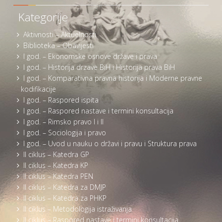
Kategorije
Aktivnosti – Aktuelnosti
Biblioteka – Obavijesti
I god. – Ekonomske osnove države i prava
I god. – Historija drzave BiH i Historija prava BiH
I god. – Komparativna pravna historija i Moderne pravne
kodifikacije
I god. – Raspored ispita
I god. – Raspored nastave i termini konsultacija
I god. – Rimsko pravo I i II
I god. – Sociologija i pravo
I god. – Uvod u nauku o državi i pravu i Struktura prava
II ciklus – Katedra GP
II ciklus – Katedra KP
II ciklus – Katedra PEN
II ciklus – Katedra za DMJP
II ciklus – Katedra za PHKP
II ciklus – Metodologija istraživanja
II ciklus – Raspored nastave i termini konsultacija