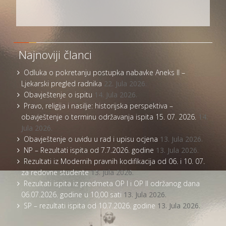
Najnoviji članci
Odluka o pokretanju postupka nabavke Aneks II –
Ljekarski pregled radnika
22. Jula 2026.
Obavještenje o ispitu
14. Jula 2026.
Pravo, religija i nasilje: historijska perspektiva –
obavještenje o terminu održavanja ispita 15. 07. 2026.
14.
Jula 2026.
Obavještenje o uvidu u rad i upisu ocjena
13. Jula 2026.
NP – Rezultati ispita od 7.7.2026. godine
13. Jula 2026.
Rezultati iz Modernih pravnih kodifikacija od 06. i 10. 07.
za redovne studente
13. Jula 2026.
Rezultati ispita iz predmeta OP I i OP II održanog dana
06.07.2026. godine u 10,00 sati
13. Jula 2026.
SP – rezultati ispita od 10.7.2026. godine
13. Jula 2026.