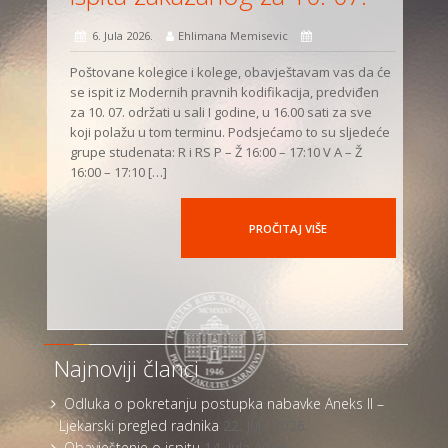
6. Jula 2026.
Ehlimana Memisevic
Poštovane kolegice i kolege, obavještavam vas da će
se ispit iz Modernih pravnih kodifikacija, predviđen
za 10. 07. održati u sali I godine, u 16.00 sati za sve
koji polažu u tom terminu. Podsjećamo to su sljedeće
grupe studenata: R i RS P – Ž 16:00 – 17:10 V A – Ž
16:00 – 17:10 […]
PROČITAJ VIŠE
Najnoviji članci
Odluka o pokretanju postupka nabavke Aneks II –
Ljekarski pregled radnika
22. Jula 2026.
Obavještenje o ispitu
14. Jula 2026.