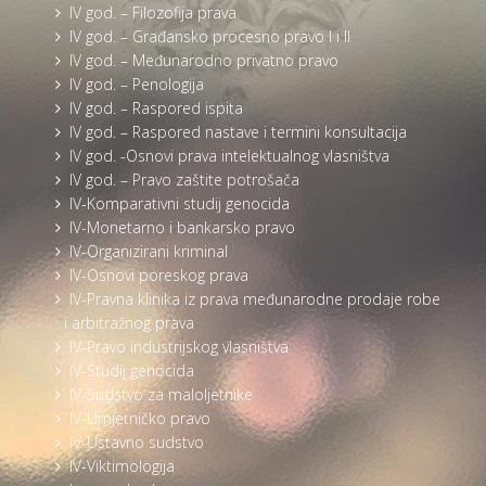
IV god. – Filozofija prava
IV god. – Građansko procesno pravo I i II
IV god. – Međunarodno privatno pravo
IV god. – Penologija
IV god. – Raspored ispita
IV god. – Raspored nastave i termini konsultacija
IV god. -Osnovi prava intelektualnog vlasništva
IV god. – Pravo zaštite potrošača
IV-Komparativni studij genocida
IV-Monetarno i bankarsko pravo
IV-Organizirani kriminal
IV-Osnovi poreskog prava
IV-Pravna klinika iz prava međunarodne prodaje robe
i arbitražnog prava
IV-Pravo industrijskog vlasništva
IV-Studij genocida
IV-Sudstvo za maloljetnike
IV-Umjetničko pravo
IV-Ustavno sudstvo
IV-Viktimologija