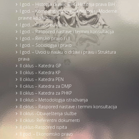
I god. – Historija drzave BiH i Historija prava BiH
I god. – Komparativna pravna historija i Moderne
pravne kodifikacije
I god. – Raspored ispita
I god. – Raspored nastave i termini konsultacija
I god. – Rimsko pravo I i II
I god. – Sociologija i pravo
I god. – Uvod u nauku o državi i pravu i Struktura
prava
II ciklus – Katedra GP
II ciklus – Katedra KP
II ciklus – Katedra PEN
II ciklus – Katedra za DMJP
II ciklus – Katedra za PHKP
II ciklus – Metodologija istraživanja
II ciklus – Raspored nastave i termini konsultacija
II ciklus -Obavještenja službe
II ciklus- Referentni dokumenti
II ciklus-Raspored ispita
II god. – Ekonomsko pravo