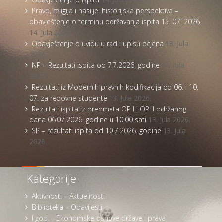
Pravo, religija i nasilje: historijska perspektiva –
obavještenje o terminu održavanja ispita 15. 07. 2026.
14. Jula 2026.
Obavještenje o uvidu u rad i upisu ocjena
13. Jula
2026.
NP – Rezultati ispita od 7.7.2026. godine
13. Jula
2026.
Rezultati iz Modernih pravnih kodifikacija od 06. i 10.
07. za redovne studente
13. Jula 2026.
Rezultati ispita iz predmeta OP I i OP II održanog
dana 06.07.2026. godine u 10,00 sati
13. Jula 2026.
SP – rezultati ispita od 10.7.2026. godine
13. Jula
2026.
Kategorije
Aktivnosti – Aktuelnosti
Biblioteka – Obavijesti
I god. – Ekonomske osnove države i prava