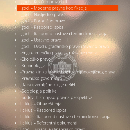
II god. – Krivično pravo I i II
II god. – Moderne pravne kodifikacije
II god. – Nasljedno pravo
II god. – Porodično pravo I i II
II god. – Raspored ispita
II god. – Raspored nastave i termini konsultacija
II god. – Ustavno pravo I i II
II god. – Uvod u građansko pravo i Stvarno pravo
II-Anglo-američko pravo: istraživanje izvora
II-Ekološko pravo
II-Kriminologija
II-Pravna klinika iz stvarnog i zemljišnoknjižnog prava
II-Pravničko govorništvo
II-Razvoj zemljišne knjige u BiH
II-Sociologija politike
II-Sudovi: historijsko-pravna perspektiva
III ciklus – Obavještenja
III ciklus – Raspored ispita
III ciklus – Raspored nastave i termini konsultacija
III ciklus – Referentni dokumenti
III god. – Finansije i finansijsko pravo