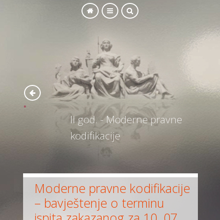
SEARCH
II god. - Moderne pravne
kodifikacije
Moderne pravne kodifikacije
– bavještenje o terminu
ispita zakazanog za 10. 07.