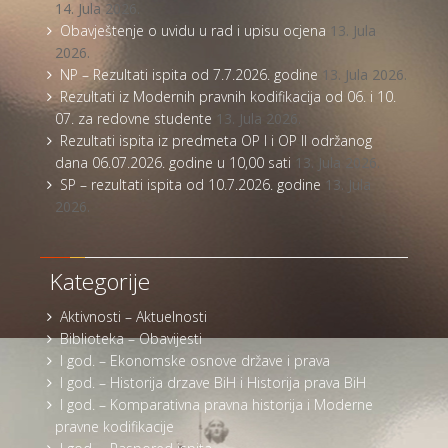
14. Jula 2026.
Obavještenje o uvidu u rad i upisu ocjena
13. Jula
2026.
NP – Rezultati ispita od 7.7.2026. godine
13. Jula 2026.
Rezultati iz Modernih pravnih kodifikacija od 06. i 10.
07. za redovne studente
13. Jula 2026.
Rezultati ispita iz predmeta OP I i OP II održanog
dana 06.07.2026. godine u 10,00 sati
13. Jula 2026.
SP – rezultati ispita od 10.7.2026. godine
13. Jula
2026.
Kategorije
Aktivnosti – Aktuelnosti
Biblioteka – Obavijesti
I god. – Ekonomske osnove države i prava
I god. – Historija drzave BiH i Historija prava BiH
I god. – Komparativna pravna historija i Moderne
pravne kodifikacije