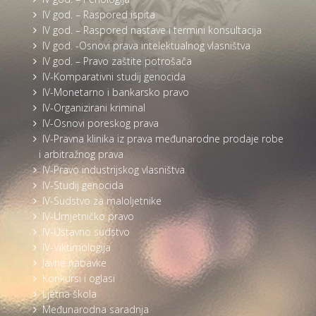
IV god. – Raspored ispita
IV god. – Raspored nastave i termini konsultacija
IV god. -Osnovi prava intelektualnog vlasništva
IV god. – Pravo zaštite potrošača
IV-Komparativni studij genocida
IV-Monetarno i bankarsko pravo
IV-Organizirani kriminal
IV-Osnovi poreskog prava
IV-Pravna klinika iz prava međunarodne prodaje robe
i arbitražnog prava
IV-Pravo industrijskog vlasništva
IV-Studij genocida
IV-Sudstvo za maloljetnike
IV-Umjetničko pravo
IV-Ustavno sudstvo
IV-Viktimologija
Javne nabavke
Konkursi i oglasi
Ljetna škola
Međunarodna saradnja