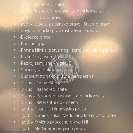
II god. – Raspored ispita
II god. – Raspored nastave i termini konsultacija
II god. – Ustavno pravo I i II
II god. – Uvod u građansko pravo i Stvarno pravo
II-Anglo-američko pravo: istraživanje izvora
II-Ekološko pravo
II-Kriminologija
II-Pravna klinika iz stvarnog i zemljišnoknjižnog prava
II-Pravničko govorništvo
II-Razvoj zemljišne knjige u BiH
II-Sociologija politike
II-Sudovi: historijsko-pravna perspektiva
III ciklus – Obavještenja
III ciklus – Raspored ispita
III ciklus – Raspored nastave i termini konsultacija
III ciklus – Referentni dokumenti
III god. – Finansije i finansijsko pravo
III god. – Kriminalistika i Međunarodno krivično pravo
III god. – Krivično procesno pravo I i II
III god. – Međunarodno javno pravo I i II