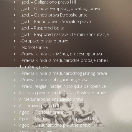
III god. – Obligaciono pravo I i II
III god. – Osnove Evropskog privatnog prava
III god. – Osnovi prava Evropske unije
III god. – Radno pravo i Socijalno pravo
III god. – Raspored ispita
III god. – Raspored nastave i termini konsultacija
III-Evropsko privatno pravo
III-Nomotehnika
III-Pravna klinika iz krivičnog procesnog prava
III-Pravna klinika iz međunarodne prodaje robe i
arbitražnog prava
III-Pravna klinika iz međunarodnog javnog prava
III-Pravna klinika iz obligacionog prava
III-Pravo, religija i nasilje: historijska perspektiva
IV – Pravo privrednih društava i Poslovno pravo
IV -Međunarodno finansijsko pravo
IV -Upravno pravo I i II
IV god. – Filozofija prava
IV god. – Građansko procesno pravo I i II
IV god. – Međunarodno privatno pravo
IV god. – Penologija