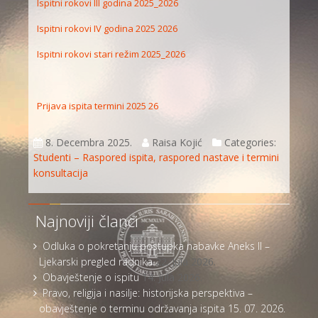
Ispitni rokovi III godina 2025_2026
Ispitni rokovi IV godina 2025 2026
Ispitni rokovi stari režim 2025_2026
Prijava ispita termini 2025 26
8. Decembra 2025.
Raisa Kojić
Categories:
Studenti – Raspored ispita, raspored nastave i termini
konsultacija
Najnoviji članci
Odluka o pokretanju postupka nabavke Aneks II –
Ljekarski pregled radnika
22. Jula 2026.
Obavještenje o ispitu
14. Jula 2026.
Pravo, religija i nasilje: historijska perspektiva –
obavještenje o terminu održavanja ispita 15. 07. 2026.