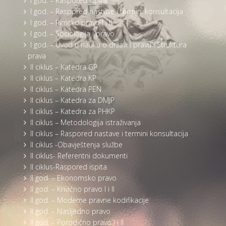
I god. – Raspored ispita
I god. – Raspored nastave i termini konsultacija
I god. – Rimsko pravo I i II
I god. – Sociologija i pravo
I god. – Uvod u nauku o državi i pravu i Struktura
prava
II ciklus – Katedra GP
II ciklus – Katedra KP
II ciklus – Katedra PEN
II ciklus – Katedra za DMJP
II ciklus – Katedra za PHKP
II ciklus – Metodologija istraživanja
II ciklus – Raspored nastave i termini konsultacija
II ciklus -Obavještenja službe
II ciklus- Referentni dokumenti
II ciklus-Raspored ispita
II god. – Ekonomsko pravo
II god. – Krivično pravo I i II
II god. – Moderne pravne kodifikacije
II god. – Nasljedno pravo
II god. – Porodično pravo I i II