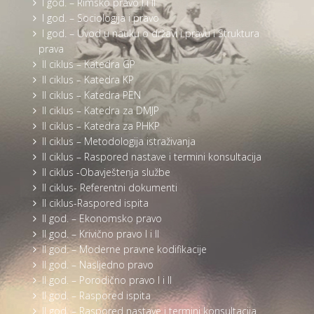
I god. – Rimsko pravo I i II
I god. – Sociologija i pravo
I god. – Uvod u nauku o državi i pravu i Struktura
prava
II ciklus – Katedra GP
II ciklus – Katedra KP
II ciklus – Katedra PEN
II ciklus – Katedra za DMJP
II ciklus – Katedra za PHKP
II ciklus – Metodologija istraživanja
II ciklus – Raspored nastave i termini konsultacija
II ciklus -Obavještenja službe
II ciklus- Referentni dokumenti
II ciklus-Raspored ispita
II god. – Ekonomsko pravo
II god. – Krivično pravo I i II
II god. – Moderne pravne kodifikacije
II god. – Nasljedno pravo
II god. – Porodično pravo I i II
II god. – Raspored ispita
II god. – Raspored nastave i termini konsultacija