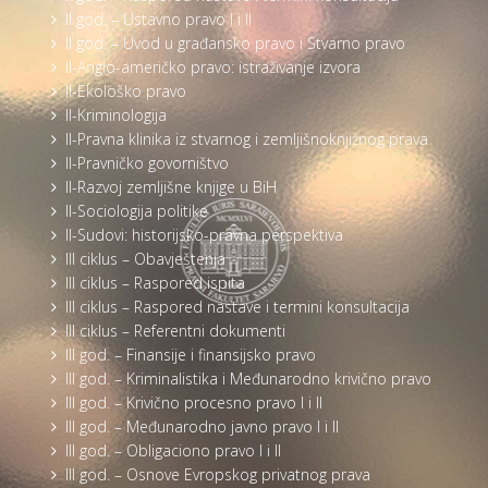
II god. – Ustavno pravo I i II
II god. – Uvod u građansko pravo i Stvarno pravo
II-Anglo-američko pravo: istraživanje izvora
II-Ekološko pravo
II-Kriminologija
II-Pravna klinika iz stvarnog i zemljišnoknjižnog prava
II-Pravničko govorništvo
II-Razvoj zemljišne knjige u BiH
II-Sociologija politike
II-Sudovi: historijsko-pravna perspektiva
III ciklus – Obavještenja
III ciklus – Raspored ispita
III ciklus – Raspored nastave i termini konsultacija
III ciklus – Referentni dokumenti
III god. – Finansije i finansijsko pravo
III god. – Kriminalistika i Međunarodno krivično pravo
III god. – Krivično procesno pravo I i II
III god. – Međunarodno javno pravo I i II
III god. – Obligaciono pravo I i II
III god. – Osnove Evropskog privatnog prava