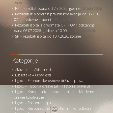
2026.
NP – Rezultati ispita od 7.7.2026. godine
13. Jula 2026.
Rezultati iz Modernih pravnih kodifikacija od 06. i 10.
07. za redovne studente
13. Jula 2026.
Rezultati ispita iz predmeta OP I i OP II održanog
dana 06.07.2026. godine u 10,00 sati
13. Jula 2026.
SP – rezultati ispita od 10.7.2026. godine
13. Jula
2026.
Kategorije
Aktivnosti – Aktuelnosti
Biblioteka – Obavijesti
I god. – Ekonomske osnove države i prava
I god. – Historija drzave BiH i Historija prava BiH
I god. – Komparativna pravna historija i Moderne
pravne kodifikacije
I god. – Raspored ispita
I god. – Raspored nastave i termini konsultacija