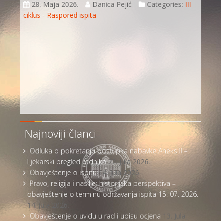
28. Maja 2026.
Danica Pejić
Categories:
III
ciklus - Raspored ispita
Najnoviji članci
Odluka o pokretanju postupka nabavke Aneks II –
Ljekarski pregled radnika
22. Jula 2026.
Obavještenje o ispitu
14. Jula 2026.
Pravo, religija i nasilje: historijska perspektiva –
obavještenje o terminu održavanja ispita 15. 07. 2026.
14. Jula 2026.
Obavještenje o uvidu u rad i upisu ocjena
13. Jula