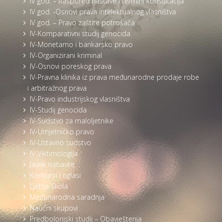
IV god. – Raspored nastave i termini konsultacija
IV god. -Osnovi prava intelektualnog vlasništva
IV god. – Pravo zaštite potrošača
IV-Komparativni studij genocida
IV-Monetarno i bankarsko pravo
IV-Organizirani kriminal
IV-Osnovi poreskog prava
IV-Pravna klinika iz prava međunarodne prodaje robe
i arbitražnog prava
IV-Pravo industrijskog vlasništva
IV-Studij genocida
IV-Sudstvo za maloljetnike
IV-Umjetničko pravo
IV-Ustavno sudstvo
IV-Viktimologija
Javne nabavke
Konkursi i oglasi
Ljetna škola
Međunarodna saradnja
Naučni skupovi
Predbolonjski studij – Obavještenja