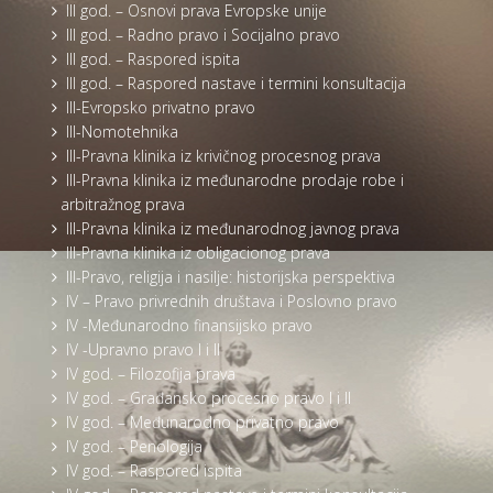
III god. – Osnovi prava Evropske unije
III god. – Radno pravo i Socijalno pravo
III god. – Raspored ispita
III god. – Raspored nastave i termini konsultacija
III-Evropsko privatno pravo
III-Nomotehnika
III-Pravna klinika iz krivičnog procesnog prava
III-Pravna klinika iz međunarodne prodaje robe i
arbitražnog prava
III-Pravna klinika iz međunarodnog javnog prava
III-Pravna klinika iz obligacionog prava
III-Pravo, religija i nasilje: historijska perspektiva
IV – Pravo privrednih društava i Poslovno pravo
IV -Međunarodno finansijsko pravo
IV -Upravno pravo I i II
IV god. – Filozofija prava
IV god. – Građansko procesno pravo I i II
IV god. – Međunarodno privatno pravo
IV god. – Penologija
IV god. – Raspored ispita