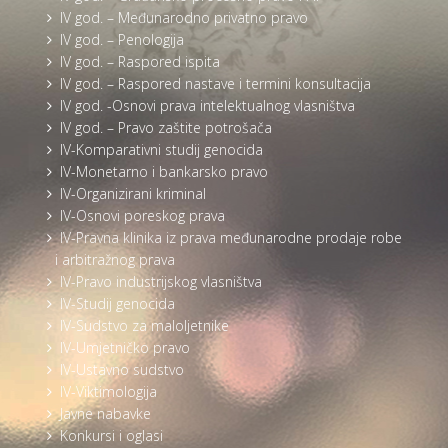
IV god. – Međunarodno privatno pravo
IV god. – Penologija
IV god. – Raspored ispita
IV god. – Raspored nastave i termini konsultacija
IV god. -Osnovi prava intelektualnog vlasništva
IV god. – Pravo zaštite potrošača
IV-Komparativni studij genocida
IV-Monetarno i bankarsko pravo
IV-Organizirani kriminal
IV-Osnovi poreskog prava
IV-Pravna klinika iz prava međunarodne prodaje robe
i arbitražnog prava
IV-Pravo industrijskog vlasništva
IV-Studij genocida
IV-Sudstvo za maloljetnike
IV-Umjetničko pravo
IV-Ustavno sudstvo
IV-Viktimologija
Javne nabavke
Konkursi i oglasi