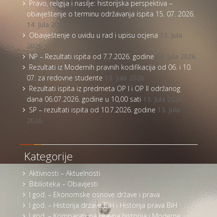
Pravo, religija i nasilje: historijska perspektiva –
obavještenje o terminu održavanja ispita 15. 07. 2026.
14. Jula 2026.
Obavještenje o uvidu u rad i upisu ocjena
13. Jula
2026.
NP – Rezultati ispita od 7.7.2026. godine
13. Jula 2026.
Rezultati iz Modernih pravnih kodifikacija od 06. i 10.
07. za redovne studente
13. Jula 2026.
Rezultati ispita iz predmeta OP I i OP II održanog
dana 06.07.2026. godine u 10,00 sati
13. Jula 2026.
SP – rezultati ispita od 10.7.2026. godine
13. Jula
2026.
Kategorije
Aktivnosti – Aktuelnosti
Biblioteka – Obavijesti
I god. – Ekonomske osnove države i prava
I god. – Historija drzave BiH i Historija prava BiH
I god. – Komparativna pravna historija i Moderne