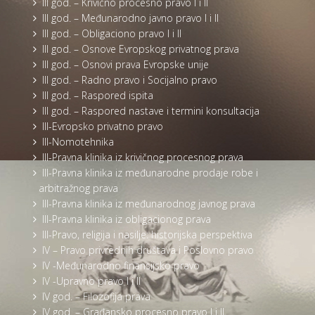
III god. – Krivično procesno pravo I i II
III god. – Međunarodno javno pravo I i II
III god. – Obligaciono pravo I i II
III god. – Osnove Evropskog privatnog prava
III god. – Osnovi prava Evropske unije
III god. – Radno pravo i Socijalno pravo
III god. – Raspored ispita
III god. – Raspored nastave i termini konsultacija
III-Evropsko privatno pravo
III-Nomotehnika
III-Pravna klinika iz krivičnog procesnog prava
III-Pravna klinika iz međunarodne prodaje robe i
arbitražnog prava
III-Pravna klinika iz međunarodnog javnog prava
III-Pravna klinika iz obligacionog prava
III-Pravo, religija i nasilje: historijska perspektiva
IV – Pravo privrednih društava i Poslovno pravo
IV -Međunarodno finansijsko pravo
IV -Upravno pravo I i II
IV god. – Filozofija prava
IV god. – Građansko procesno pravo I i II