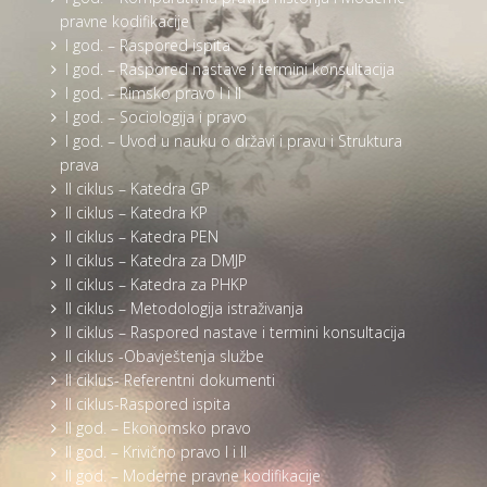
pravne kodifikacije
I god. – Raspored ispita
I god. – Raspored nastave i termini konsultacija
I god. – Rimsko pravo I i II
I god. – Sociologija i pravo
I god. – Uvod u nauku o državi i pravu i Struktura
prava
II ciklus – Katedra GP
II ciklus – Katedra KP
II ciklus – Katedra PEN
II ciklus – Katedra za DMJP
II ciklus – Katedra za PHKP
II ciklus – Metodologija istraživanja
II ciklus – Raspored nastave i termini konsultacija
II ciklus -Obavještenja službe
II ciklus- Referentni dokumenti
II ciklus-Raspored ispita
II god. – Ekonomsko pravo
II god. – Krivično pravo I i II
II god. – Moderne pravne kodifikacije