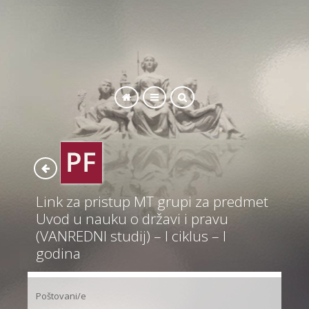
SEARCH
Link za pristup MT grupi za predmet
Uvod u nauku o državi i pravu
(VANREDNI studij) – I ciklus – I
godina
Poštovani/e