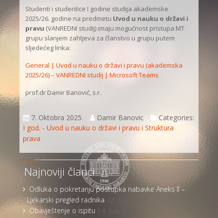
Studenti i studentice I godine studija akademske
2025/26. godine na predmetu
Uvod u nauku o državi i
pravu
(VANREDNI studij) imaju mogućnost pristupa MT
grupu slanjem zahtjeva za članstvo u grupu putem
sljedećeg linka:
General | Uvod u nauku o državi i pravu (akademska
2025/26) – VANREDNI studij | Microsoft Teams
prof.dr Damir Banović, s.r.
7. Oktobra 2025.
Damir Banovic
Categories:
I god. - Uvod u nauku o državi i pravu i Struktura
prava
Najnoviji članci
Odluka o pokretanju postupka nabavke Aneks II –
Ljekarski pregled radnika
22. Jula 2026.
Obavještenje o ispitu
14. Jula 2026.