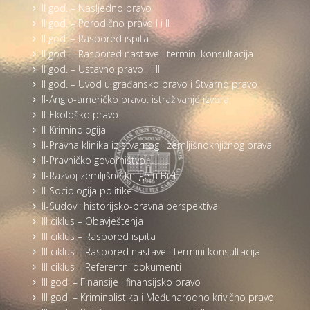
II god. – Nasljedno pravo
II god. – Porodično pravo I i II
II god. – Raspored ispita
II god. – Raspored nastave i termini konsultacija
II god. – Ustavno pravo I i II
II god. – Uvod u građansko pravo i Stvarno pravo
II-Anglo-američko pravo: istraživanje izvora
II-Ekološko pravo
II-Kriminologija
II-Pravna klinika iz stvarnog i zemljišnoknjižnog prava
II-Pravničko govorništvo
II-Razvoj zemljišne knjige u BiH
II-Sociologija politike
II-Sudovi: historijsko-pravna perspektiva
III ciklus – Obavještenja
III ciklus – Raspored ispita
III ciklus – Raspored nastave i termini konsultacija
III ciklus – Referentni dokumenti
III god. – Finansije i finansijsko pravo
III god. – Kriminalistika i Međunarodno krivično pravo