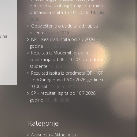
perspektiva – obavještenje o terminu
održavanja ispita 15. 07. 2026.
14. Jula
2026.
Obavještenje o uvidu u rad i upisu
ocjena
13. Jula 2026.
u na
NP – Rezultati ispita od 7.7.2026.
godine
13. Jula 2026.
Rezultati iz Modernih pravnih
kodifikacija od 06. i 10. 07. za redovne
studente
13. Jula 2026.
Rezultati ispita iz predmeta OP I i OP
II održanog dana 06.07.2026. godine u
10,00 sati
13. Jula 2026.
SP – rezultati ispita od 10.7.2026.
godine
13. Jula 2026.
Kategorije
Aktivnosti – Aktuelnosti