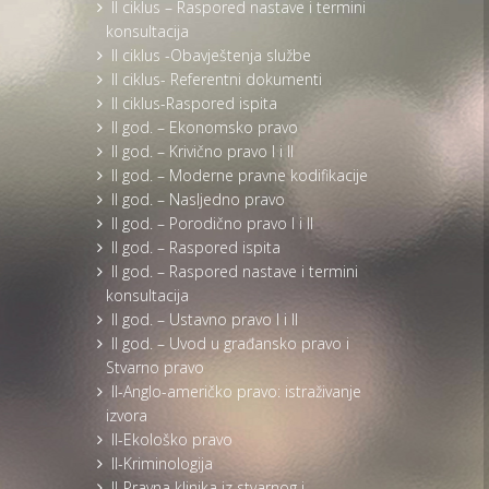
II ciklus – Raspored nastave i termini
konsultacija
II ciklus -Obavještenja službe
II ciklus- Referentni dokumenti
II ciklus-Raspored ispita
II god. – Ekonomsko pravo
II god. – Krivično pravo I i II
II god. – Moderne pravne kodifikacije
II god. – Nasljedno pravo
II god. – Porodično pravo I i II
II god. – Raspored ispita
II god. – Raspored nastave i termini
konsultacija
II god. – Ustavno pravo I i II
II god. – Uvod u građansko pravo i
Stvarno pravo
II-Anglo-američko pravo: istraživanje
izvora
II-Ekološko pravo
II-Kriminologija
II-Pravna klinika iz stvarnog i