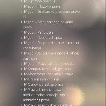
IV -Upravno pravo I i II
IV god. – Filozofija prava
IV god. – Građansko procesno pravo I
i II
IV god. – Međunarodno privatno
pravo
IV god. – Penologija
IV god. – Raspored ispita
IV god. – Raspored nastave i termini
konsultacija
IV god. -Osnovi prava intelektualnog
vlasništva
IV god. – Pravo zaštite potrošača
IV-Komparativni studij genocida
IV-Monetarno i bankarsko pravo
IV-Organizirani kriminal
IV-Osnovi poreskog prava
IV-Pravna klinika iz prava
međunarodne prodaje robe i
arbitražnog prava
IV-Pravo industrijskog vlasništva