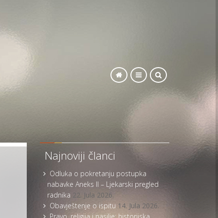
SEARCH
Najnoviji članci
Odluka o pokretanju postupka
nabavke Aneks II – Ljekarski pregled
radnika
22. Jula 2026.
Obavještenje o ispitu
14. Jula 2026.
Pravo, religija i nasilje: historijska