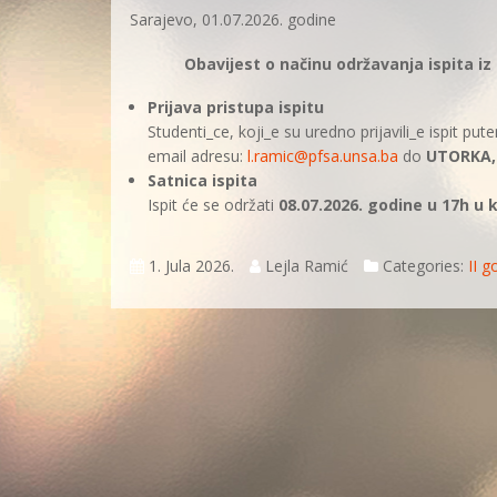
Sarajevo, 01.07.2026. godine
Obavijest o načinu održavanja ispita i
Prijava pristupa ispitu
Studenti_ce, koji_e su uredno prijavili_e ispit pu
email adresu:
l.ramic@pfsa.unsa.ba
do
UTORKA, 
Satnica ispita
Ispit će se održati
08.07.2026. godine u 17h u 
1. Jula 2026.
Lejla Ramić
Categories:
II 