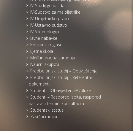
IV-Studij genocida
IV-Sudstvo za maloljetnike
IV-Umjetničko pravo
IV-Ustavno sudstvo
IV-Viktimologija
Javne nabavke
Konkursi i oglasi
Ljetna škola
Međunarodna saradnja
Naučni skupovi
Predbolonjski studij – Obavještenja
Predbolonjski studij – Referentni
dokumenti
Studenti – Obavještenja/Odluke
Studenti – Raspored ispita, raspored
nastave i termini konsultacija
Studentski status
Završni radovi