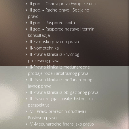
III god. – Osnovi prava Evropske unije
III god. – Radno pravo i Socijalno
pravo
III god. – Raspored ispita
III god. – Raspored nastave i termini
konsultacija
III-Evropsko privatno pravo
III-Nomotehnika
III-Pravna klinika iz krivičnog
procesnog prava
III-Pravna klinika iz međunarodne
prodaje robe i arbitražnog prava
III-Pravna klinika iz međunarodnog
javnog prava
III-Pravna klinika iz obligacionog prava
III-Pravo, religija i nasilje: historijska
perspektiva
IV – Pravo privrednih društava i
Poslovno pravo
IV -Međunarodno finansijsko pravo