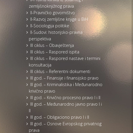
zemljišnoknjižnog prava
II-Pravničko govorništvo
II-Razvoj zemljišne knjige u BiH
II-Sociologija politike
II-Sudovi: historijsko-pravna
perspektiva
III ciklus – Obavještenja
III ciklus – Raspored ispita
III ciklus – Raspored nastave i termini
konsultacija
III ciklus – Referentni dokumenti
III god. – Finansije i finansijsko pravo
III god. – Kriminalistika i Međunarodno
krivično pravo
III god. – Krivično procesno pravo I i II
III god. – Međunarodno javno pravo I i
II
III god. – Obligaciono pravo I i II
III god. – Osnove Evropskog privatnog
prava