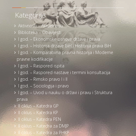
Kategorije
Aktivnosti – Aktuelnosti
Biblioteka – Obavijesti
I god. – Ekonomske osnove države i prava
I god. – Historija drzave BiH i Historija prava BiH
I god. – Komparativna pravna historija i Moderne
pravne kodifikacije
I god. – Raspored ispita
I god. – Raspored nastave i termini konsultacija
I god. – Rimsko pravo I i II
I god. – Sociologija i pravo
I god. – Uvod u nauku o državi i pravu i Struktura
prava
II ciklus – Katedra GP
II ciklus – Katedra KP
II ciklus – Katedra PEN
II ciklus – Katedra za DMJP
II ciklus – Katedra za PHKP