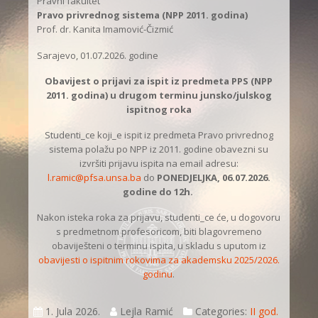
Pravni fakultet
Pravo privrednog sistema (NPP 2011. godina)
Prof. dr. Kanita Imamović-Čizmić
Sarajevo, 01.07.2026. godine
Obavijest o prijavi za ispit iz predmeta PPS (NPP
2011. godina) u drugom terminu junsko/julskog
ispitnog roka
Studenti_ce koji_e ispit iz predmeta Pravo privrednog
sistema polažu po NPP iz 2011. godine obavezni su
izvršiti prijavu ispita na email adresu:
l.ramic@pfsa.unsa.ba
do
PONEDJELJKA, 06.07.2026.
godine do 12h.
Nakon isteka roka za prijavu, studenti_ce će, u dogovoru
s predmetnom profesoricom, biti blagovremeno
obaviješteni o terminu ispita, u skladu s uputom iz
obavijesti o ispitnim rokovima za akademsku 2025/2026.
godinu
.
1. Jula 2026.
Lejla Ramić
Categories:
II god.