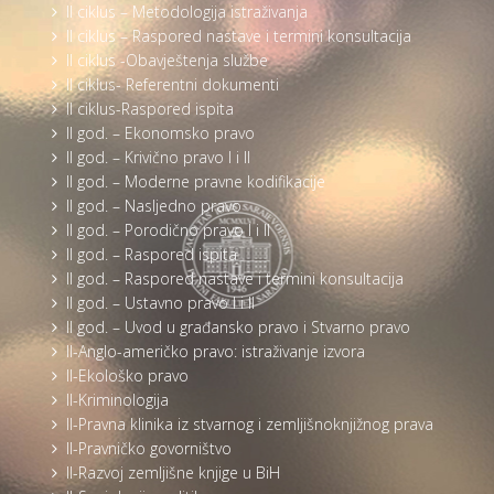
II ciklus – Metodologija istraživanja
II ciklus – Raspored nastave i termini konsultacija
II ciklus -Obavještenja službe
II ciklus- Referentni dokumenti
II ciklus-Raspored ispita
II god. – Ekonomsko pravo
II god. – Krivično pravo I i II
II god. – Moderne pravne kodifikacije
II god. – Nasljedno pravo
II god. – Porodično pravo I i II
II god. – Raspored ispita
II god. – Raspored nastave i termini konsultacija
II god. – Ustavno pravo I i II
II god. – Uvod u građansko pravo i Stvarno pravo
II-Anglo-američko pravo: istraživanje izvora
II-Ekološko pravo
II-Kriminologija
II-Pravna klinika iz stvarnog i zemljišnoknjižnog prava
II-Pravničko govorništvo
II-Razvoj zemljišne knjige u BiH