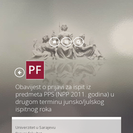
SEARCH
Obavijest o prijavi za ispit iz
predmeta PPS (NPP 2011. godina) u
drugom terminu junsko/julskog
ispitnog roka
Univerzitet u Sarajevu