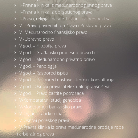
III-Pravna klinika iz međunarodnog javnog prava
III-Pravna klinika iz obligacionog prava
III-Pravo, religija i nasilje: historijska perspektiva
IV – Pravo privrednih društava i Poslovno pravo
IV -Međunarodno finansijsko pravo
IV -Upravno pravo I i II
IV god. – Filozofija prava
IV god. – Građansko procesno pravo I i II
IV god. – Međunarodno privatno pravo
IV god. – Penologija
IV god. – Raspored ispita
IV god. – Raspored nastave i termini konsultacija
IV god. -Osnovi prava intelektualnog vlasništva
IV god. – Pravo zaštite potrošača
IV-Komparativni studij genocida
IV-Monetarno i bankarsko pravo
IV-Organizirani kriminal
IV-Osnovi poreskog prava
IV-Pravna klinika iz prava međunarodne prodaje robe
i arbitražnog prava