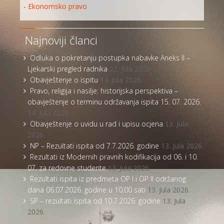
- Ekonomsko pravo
Najnoviji članci
Odluka o pokretanju postupka nabavke Aneks II –
Ljekarski pregled radnika
22. Jula 2026.
Obavještenje o ispitu
14. Jula 2026.
Pravo, religija i nasilje: historijska perspektiva –
obavještenje o terminu održavanja ispita 15. 07. 2026.
14. Jula 2026.
Obavještenje o uvidu u rad i upisu ocjena
13. Jula
2026.
NP – Rezultati ispita od 7.7.2026. godine
13. Jula 2026.
Rezultati iz Modernih pravnih kodifikacija od 06. i 10.
07. za redovne studente
13. Jula 2026.
Rezultati ispita iz predmeta OP I i OP II održanog
dana 06.07.2026. godine u 10,00 sati
13. Jula 2026.
SP – rezultati ispita od 10.7.2026. godine
13. Jula
2026.