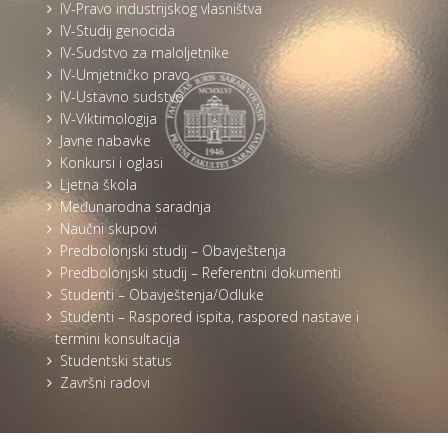
IV-Pravo industrijskog vlasništva
IV-Studij genocida
IV-Sudstvo za maloljetnike
IV-Umjetničko pravo
IV-Ustavno sudstvo
IV-Viktimologija
Javne nabavke
Konkursi i oglasi
Ljetna škola
Međunarodna saradnja
Naučni skupovi
Predbolonjski studij – Obavještenja
Predbolonjski studij – Referentni dokumenti
Studenti – Obavještenja/Odluke
Studenti – Raspored ispita, raspored nastave i
termini konsultacija
Studentski status
Završni radovi