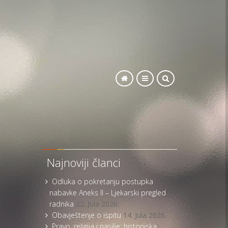
SEARCH
Najnoviji članci
Odluka o pokretanju postupka
nabavke Aneks II – Ljekarski pregled
radnika
22. Jula 2026.
Obavještenje o ispitu
14. Jula 2026.
Pravo, religija i nasilje: historijska