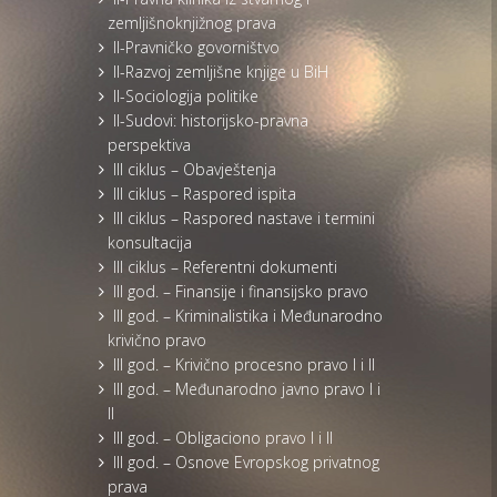
zemljišnoknjižnog prava
II-Pravničko govorništvo
II-Razvoj zemljišne knjige u BiH
II-Sociologija politike
II-Sudovi: historijsko-pravna
perspektiva
III ciklus – Obavještenja
III ciklus – Raspored ispita
III ciklus – Raspored nastave i termini
konsultacija
III ciklus – Referentni dokumenti
III god. – Finansije i finansijsko pravo
III god. – Kriminalistika i Međunarodno
krivično pravo
III god. – Krivično procesno pravo I i II
III god. – Međunarodno javno pravo I i
II
III god. – Obligaciono pravo I i II
III god. – Osnove Evropskog privatnog
prava