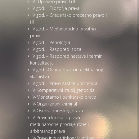
IV -Upravno pravo I i II
IV god. – Filozofija prava
IV god. – Građansko procesno pravo I
i II
IV god. – Međunarodno privatno
pravo
IV god. – Penologija
IV god. – Raspored ispita
IV god. – Raspored nastave i termini
konsultacija
IV god. -Osnovi prava intelektualnog
vlasništva
IV god. – Pravo zaštite potrošača
IV-Komparativni studij genocida
IV-Monetarno i bankarsko pravo
IV-Organizirani kriminal
IV-Osnovi poreskog prava
IV-Pravna klinika iz prava
međunarodne prodaje robe i
arbitražnog prava
IV-Pravo industrijskog vlasništva