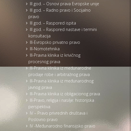
III god. – Osnovi prava Evropske unije
III god. – Radno pravo i Socijalno
pravo
III god. – Raspored ispita
III god. – Raspored nastave i termini
konsultacija
III-Evropsko privatno pravo
III-Nomotehnika
III-Pravna klinika iz krivičnog
procesnog prava
III-Pravna klinika iz međunarodne
prodaje robe i arbitražnog prava
III-Pravna klinika iz međunarodnog
javnog prava
III-Pravna klinika iz obligacionog prava
III-Pravo, religija i nasilje: historijska
perspektiva
IV – Pravo privrednih društava i
Poslovno pravo
IV -Međunarodno finansijsko pravo