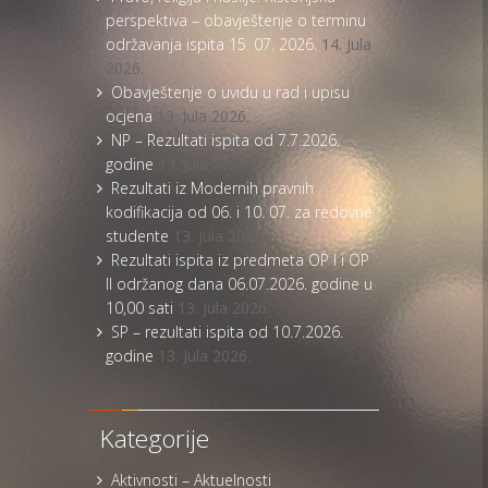
perspektiva – obavještenje o terminu
održavanja ispita 15. 07. 2026.
14. Jula
2026.
Obavještenje o uvidu u rad i upisu
ocjena
13. Jula 2026.
NP – Rezultati ispita od 7.7.2026.
godine
13. Jula 2026.
Rezultati iz Modernih pravnih
kodifikacija od 06. i 10. 07. za redovne
studente
13. Jula 2026.
Rezultati ispita iz predmeta OP I i OP
II održanog dana 06.07.2026. godine u
10,00 sati
13. Jula 2026.
SP – rezultati ispita od 10.7.2026.
godine
13. Jula 2026.
Kategorije
Aktivnosti – Aktuelnosti