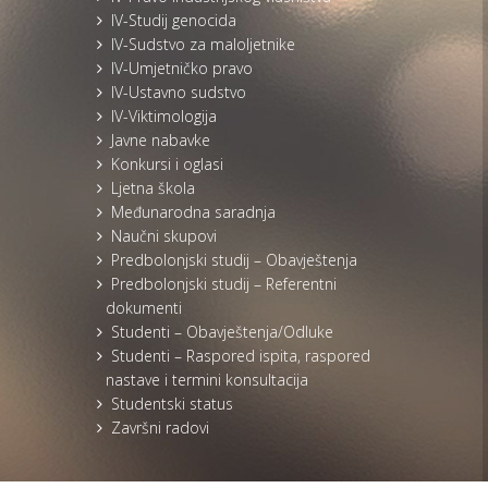
IV-Studij genocida
IV-Sudstvo za maloljetnike
IV-Umjetničko pravo
IV-Ustavno sudstvo
IV-Viktimologija
Javne nabavke
Konkursi i oglasi
Ljetna škola
Međunarodna saradnja
Naučni skupovi
Predbolonjski studij – Obavještenja
Predbolonjski studij – Referentni
dokumenti
Studenti – Obavještenja/Odluke
Studenti – Raspored ispita, raspored
nastave i termini konsultacija
Studentski status
Završni radovi