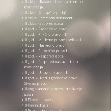
II ciklus – Raspored nastave i termini
konsultacija
II ciklus -Obavještenja službe
II ciklus- Referentni dokumenti
II ciklus-Raspored ispita
II god. – Ekonomsko pravo
II god. – Krivično pravo I i II
II god. – Moderne pravne kodifikacije
II god. – Nasljedno pravo
II god. – Porodično pravo I i II
II god. – Raspored ispita
II god. – Raspored nastave i termini
konsultacija
II god. – Ustavno pravo I i II
II god. – Uvod u građansko pravo i
Stvarno pravo
II-Anglo-američko pravo: istraživanje
izvora
II-Ekološko pravo
II-Kriminologija
II-Pravna klinika iz stvarnog i