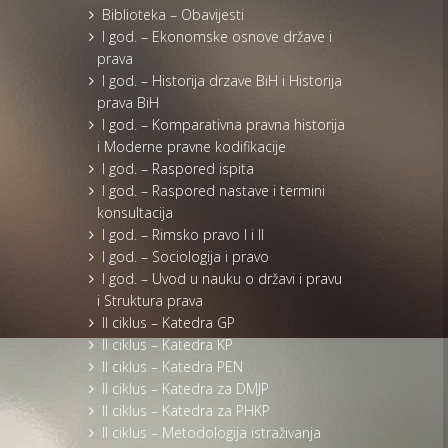
Biblioteka – Obavijesti
I god. – Ekonomske osnove države i
prava
I god. – Historija drzave BiH i Historija
prava BiH
I god. – Komparativna pravna historija
i Moderne pravne kodifikacije
I god. – Raspored ispita
I god. – Raspored nastave i termini
konsultacija
I god. – Rimsko pravo I i II
I god. – Sociologija i pravo
I god. – Uvod u nauku o državi i pravu
i Struktura prava
II ciklus – Katedra GP
II ciklus – Katedra KP
II ciklus – Katedra PEN
II ciklus – Katedra za DMJP
II ciklus – Katedra za PHKP
II ciklus – Metodologija istraživanja