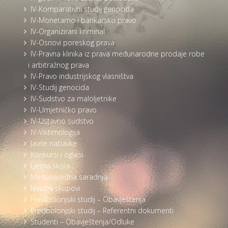
IV-Komparativni studij genocida
IV-Monetarno i bankarsko pravo
IV-Organizirani kriminal
IV-Osnovi poreskog prava
IV-Pravna klinika iz prava međunarodne prodaje robe
i arbitražnog prava
IV-Pravo industrijskog vlasništva
IV-Studij genocida
IV-Sudstvo za maloljetnike
IV-Umjetničko pravo
IV-Ustavno sudstvo
IV-Viktimologija
Javne nabavke
Konkursi i oglasi
Ljetna škola
Međunarodna saradnja
Naučni skupovi
Predbolonjski studij – Obavještenja
Predbolonjski studij – Referentni dokumenti
Studenti – Obavještenja/Odluke