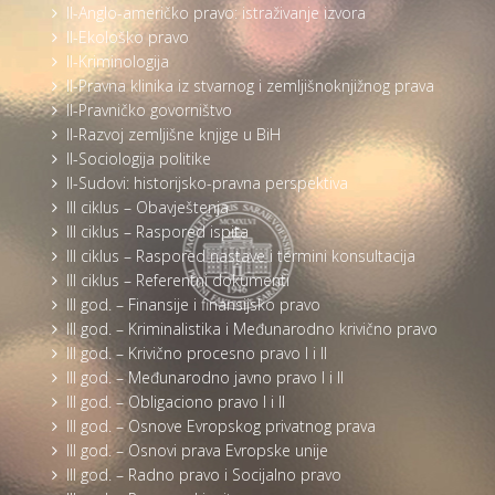
II-Anglo-američko pravo: istraživanje izvora
II-Ekološko pravo
II-Kriminologija
II-Pravna klinika iz stvarnog i zemljišnoknjižnog prava
II-Pravničko govorništvo
II-Razvoj zemljišne knjige u BiH
II-Sociologija politike
II-Sudovi: historijsko-pravna perspektiva
III ciklus – Obavještenja
III ciklus – Raspored ispita
III ciklus – Raspored nastave i termini konsultacija
III ciklus – Referentni dokumenti
III god. – Finansije i finansijsko pravo
III god. – Kriminalistika i Međunarodno krivično pravo
III god. – Krivično procesno pravo I i II
III god. – Međunarodno javno pravo I i II
III god. – Obligaciono pravo I i II
III god. – Osnove Evropskog privatnog prava
III god. – Osnovi prava Evropske unije
III god. – Radno pravo i Socijalno pravo