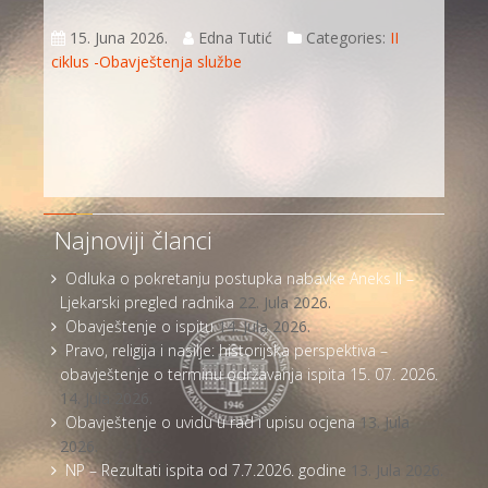
15. Juna 2026.
Edna Tutić
Categories:
II
ciklus -Obavještenja službe
Najnoviji članci
Odluka o pokretanju postupka nabavke Aneks II –
Ljekarski pregled radnika
22. Jula 2026.
Obavještenje o ispitu
14. Jula 2026.
Pravo, religija i nasilje: historijska perspektiva –
obavještenje o terminu održavanja ispita 15. 07. 2026.
14. Jula 2026.
Obavještenje o uvidu u rad i upisu ocjena
13. Jula
2026.
NP – Rezultati ispita od 7.7.2026. godine
13. Jula 2026.