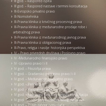
III god. – Raspored ispita
III god. – Raspored nastave i termini konsultacija
III-Evropsko privatno pravo
III-Nomotehnika
III-Pravna klinika iz krivičnog procesnog prava
III-Pravna klinika iz međunarodne prodaje robe i
arbitražnog prava
III-Pravna klinika iz međunarodnog javnog prava
III-Pravna klinika iz obligacionog prava
III-Pravo, religija i nasilje: historijska perspektiva
IV – Pravo privrednih društava i Poslovno pravo
IV -Međunarodno finansijsko pravo
IV -Upravno pravo I i II
IV god. – Filozofija prava
IV god. – Građansko procesno pravo I i II
IV god. – Međunarodno privatno pravo
IV god. – Penologija
IV god. – Raspored ispita
IV god. – Raspored nastave i termini konsultacija
IV god. -Osnovi prava intelektualnog vlasništva
IV god. – Pravo zaštite potrošača