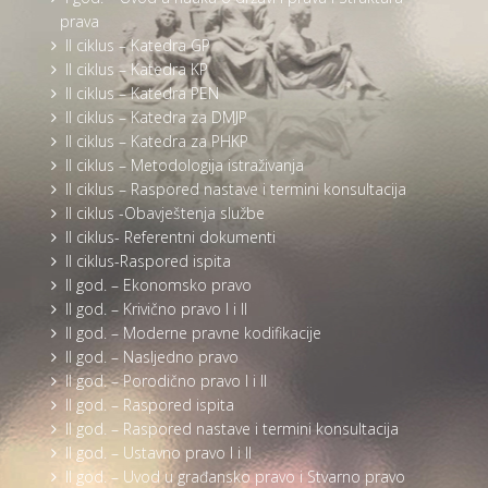
prava
II ciklus – Katedra GP
II ciklus – Katedra KP
II ciklus – Katedra PEN
II ciklus – Katedra za DMJP
II ciklus – Katedra za PHKP
II ciklus – Metodologija istraživanja
II ciklus – Raspored nastave i termini konsultacija
II ciklus -Obavještenja službe
II ciklus- Referentni dokumenti
II ciklus-Raspored ispita
II god. – Ekonomsko pravo
II god. – Krivično pravo I i II
II god. – Moderne pravne kodifikacije
II god. – Nasljedno pravo
II god. – Porodično pravo I i II
II god. – Raspored ispita
II god. – Raspored nastave i termini konsultacija
II god. – Ustavno pravo I i II
II god. – Uvod u građansko pravo i Stvarno pravo