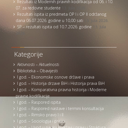
Rezultati iz Modernih pravnih kodifikacija od 06. i 10.
07. za redovne studente
13. Jula 2026.
Rezultati ispita iz predmeta OP I i OP II održanog
dana 06.07.2026. godine u 10,00 sati
13. Jula 2026.
SP – rezultati ispita od 10.7.2026. godine
13. Jula
2026.
Kategorije
Aktivnosti – Aktuelnosti
Biblioteka – Obavijesti
I god. – Ekonomske osnove države i prava
I god. – Historija drzave BiH i Historija prava BiH
I god. – Komparativna pravna historija i Moderne
pravne kodifikacije
I god. – Raspored ispita
I god. – Raspored nastave i termini konsultacija
I god. – Rimsko pravo I i II
I god. – Sociologija i pravo
I god. – Uvod u nauku o državi i pravu i Struktura