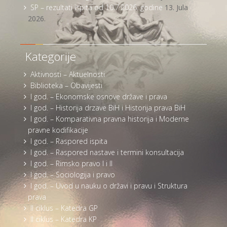
SP – rezultati ispita od 10.7.2026. godine
13. Jula
2026.
Kategorije
Aktivnosti – Aktuelnosti
Biblioteka – Obavijesti
I god. – Ekonomske osnove države i prava
I god. – Historija drzave BiH i Historija prava BiH
I god. – Komparativna pravna historija i Moderne
pravne kodifikacije
I god. – Raspored ispita
I god. – Raspored nastave i termini konsultacija
I god. – Rimsko pravo I i II
I god. – Sociologija i pravo
I god. – Uvod u nauku o državi i pravu i Struktura
prava
II ciklus – Katedra GP
II ciklus – Katedra KP