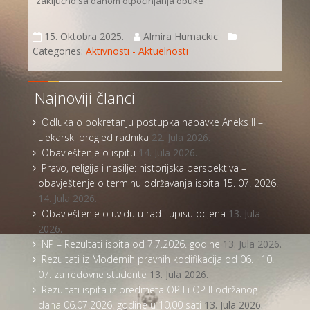
zaključno sa danom otpočinjanja obuke
15. Oktobra 2025.
Almira Humackic
Categories:
Aktivnosti - Aktuelnosti
Najnoviji članci
Odluka o pokretanju postupka nabavke Aneks II –
Ljekarski pregled radnika
22. Jula 2026.
Obavještenje o ispitu
14. Jula 2026.
Pravo, religija i nasilje: historijska perspektiva –
obavještenje o terminu održavanja ispita 15. 07. 2026.
14. Jula 2026.
Obavještenje o uvidu u rad i upisu ocjena
13. Jula
2026.
NP – Rezultati ispita od 7.7.2026. godine
13. Jula 2026.
Rezultati iz Modernih pravnih kodifikacija od 06. i 10.
07. za redovne studente
13. Jula 2026.
Rezultati ispita iz predmeta OP I i OP II održanog
dana 06.07.2026. godine u 10,00 sati
13. Jula 2026.