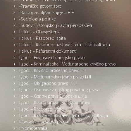
II-Pravničko govorništvo
II-Razvoj zemljišne knjige u BiH
II-Sociologija politike
II-Sudovi: historijsko-pravna perspektiva
III ciklus – Obavještenja
III ciklus – Raspored ispita
III ciklus – Raspored nastave i termini konsultacija
III ciklus – Referentni dokumenti
III god. – Finansije i finansijsko pravo
III god. – Kriminalistika i Međunarodno krivično pravo
III god. – Krivično procesno pravo I i II
III god. – Međunarodno javno pravo I i II
III god. – Obligaciono pravo I i II
III god. – Osnove Evropskog privatnog prava
III god. – Osnovi prava Evropske unije
III god. – Radno pravo i Socijalno pravo
III god. – Raspored ispita
III god. – Raspored nastave i termini konsultacija
III-Evropsko privatno pravo
III-Nomotehnika