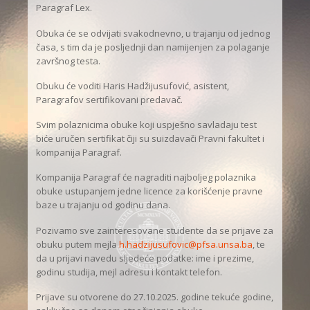
Paragraf Lex.
Obuka će se odvijati svakodnevno, u trajanju od jednog
časa, s tim da je posljednji dan namijenjen za polaganje
završnog testa.
Obuku će voditi Haris Hadžijusufović, asistent,
Paragrafov sertifikovani predavač.
Svim polaznicima obuke koji uspješno savladaju test
biće uručen sertifikat čiji su suizdavači Pravni fakultet i
kompanija Paragraf.
Kompanija Paragraf će nagraditi najboljeg polaznika
obuke ustupanjem jedne licence za korišćenje pravne
baze u trajanju od godinu dana.
Pozivamo sve zainteresovane studente da se prijave za
obuku putem mejlа
h.hadzijusufovic@pfsa.unsa.ba
, te
da u prijavi navedu sljedeće podatke: ime i prezime,
godinu studija, mejl adresu i kontakt telefon.
Prijave su otvorene do 27.10.2025. godine tekuće godine,