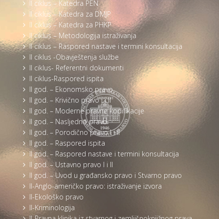
II ciklus – Katedra PEN
II ciklus – Katedra za DMJP
II ciklus – Katedra za PHKP
II ciklus – Metodologija istraživanja
II ciklus – Raspored nastave i termini konsultacija
II ciklus -Obavještenja službe
II ciklus- Referentni dokumenti
II ciklus-Raspored ispita
II god. – Ekonomsko pravo
II god. – Krivično pravo I i II
II god. – Moderne pravne kodifikacije
II god. – Nasljedno pravo
II god. – Porodično pravo I i II
II god. – Raspored ispita
II god. – Raspored nastave i termini konsultacija
II god. – Ustavno pravo I i II
II god. – Uvod u građansko pravo i Stvarno pravo
II-Anglo-američko pravo: istraživanje izvora
II-Ekološko pravo
II-Kriminologija
II-Pravna klinika iz stvarnog i zemljišnoknjižnog prava