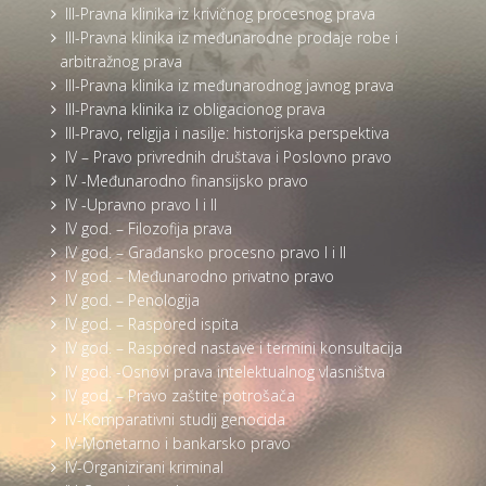
III-Pravna klinika iz krivičnog procesnog prava
III-Pravna klinika iz međunarodne prodaje robe i
arbitražnog prava
III-Pravna klinika iz međunarodnog javnog prava
III-Pravna klinika iz obligacionog prava
III-Pravo, religija i nasilje: historijska perspektiva
IV – Pravo privrednih društava i Poslovno pravo
IV -Međunarodno finansijsko pravo
IV -Upravno pravo I i II
IV god. – Filozofija prava
IV god. – Građansko procesno pravo I i II
IV god. – Međunarodno privatno pravo
IV god. – Penologija
IV god. – Raspored ispita
IV god. – Raspored nastave i termini konsultacija
IV god. -Osnovi prava intelektualnog vlasništva
IV god. – Pravo zaštite potrošača
IV-Komparativni studij genocida
IV-Monetarno i bankarsko pravo
IV-Organizirani kriminal