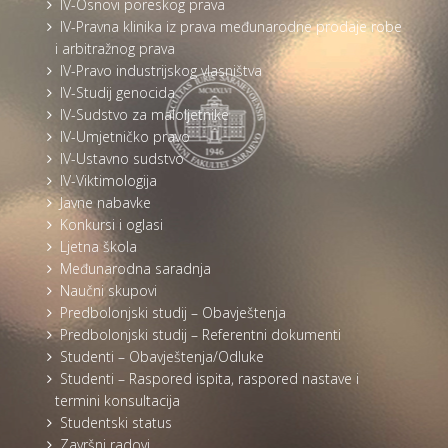
IV-Osnovi poreskog prava
IV-Pravna klinika iz prava međunarodne prodaje robe
i arbitražnog prava
IV-Pravo industrijskog vlasništva
IV-Studij genocida
IV-Sudstvo za maloljetnike
IV-Umjetničko pravo
IV-Ustavno sudstvo
IV-Viktimologija
Javne nabavke
Konkursi i oglasi
Ljetna škola
Međunarodna saradnja
Naučni skupovi
Predbolonjski studij – Obavještenja
Predbolonjski studij – Referentni dokumenti
Studenti – Obavještenja/Odluke
Studenti – Raspored ispita, raspored nastave i
termini konsultacija
Studentski status
Završni radovi