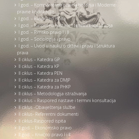
I god. – Komparativna pravna historija i Moderne
pravne kodifikacije
I god. – Raspored ispita
I god. – Raspored nastave i termini konsultacija
I god. – Rimsko pravo I i II
I god. – Sociologija i pravo
I god. – Uvod u nauku o državi i pravu i Struktura
prava
II ciklus – Katedra GP
II ciklus – Katedra KP
II ciklus – Katedra PEN
II ciklus – Katedra za DMJP
II ciklus – Katedra za PHKP
II ciklus – Metodologija istraživanja
II ciklus – Raspored nastave i termini konsultacija
II ciklus -Obavještenja službe
II ciklus- Referentni dokumenti
II ciklus-Raspored ispita
II god. – Ekonomsko pravo
II god. – Krivično pravo I i II