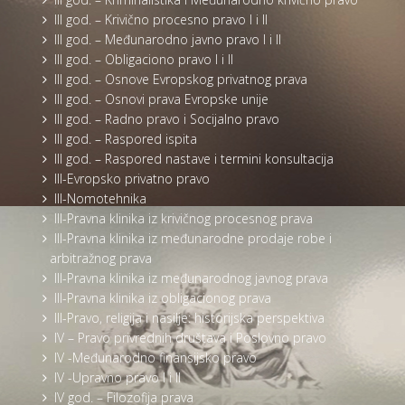
III god. – Krivično procesno pravo I i II
III god. – Međunarodno javno pravo I i II
III god. – Obligaciono pravo I i II
III god. – Osnove Evropskog privatnog prava
III god. – Osnovi prava Evropske unije
III god. – Radno pravo i Socijalno pravo
III god. – Raspored ispita
III god. – Raspored nastave i termini konsultacija
III-Evropsko privatno pravo
III-Nomotehnika
III-Pravna klinika iz krivičnog procesnog prava
III-Pravna klinika iz međunarodne prodaje robe i
arbitražnog prava
III-Pravna klinika iz međunarodnog javnog prava
III-Pravna klinika iz obligacionog prava
III-Pravo, religija i nasilje: historijska perspektiva
IV – Pravo privrednih društava i Poslovno pravo
IV -Međunarodno finansijsko pravo
IV -Upravno pravo I i II
IV god. – Filozofija prava