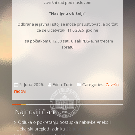
završni rad pod naslovom
“Nasilje u obitelji”
Odbrana je javna i istoj se može prisustvovati, a održat
će se u četvrtak, 11.6.2026. godine
sa početkom u 12:30 sati, u sali PDS-a, na trećem
spratu
5. Juna 2026.
Edna Tutić
Categories:
Završni
radovi
Najnoviji članci
Odluka o pokretanju postupka nabavke Aneks II –
Ljekarski pregled radnika
22. Jula 2026.