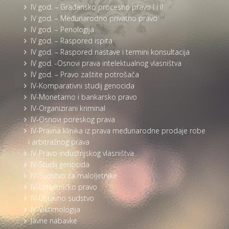
IV god. – Građansko procesno pravo I i II
IV god. – Međunarodno privatno pravo
IV god. – Penologija
IV god. – Raspored ispita
IV god. – Raspored nastave i termini konsultacija
IV god. -Osnovi prava intelektualnog vlasništva
IV god. – Pravo zaštite potrošača
IV-Komparativni studij genocida
IV-Monetarno i bankarsko pravo
IV-Organizirani kriminal
IV-Osnovi poreskog prava
IV-Pravna klinika iz prava međunarodne prodaje robe
i arbitražnog prava
IV-Pravo industrijskog vlasništva
IV-Studij genocida
IV-Sudstvo za maloljetnike
IV-Umjetničko pravo
IV-Ustavno sudstvo
IV-Viktimologija
Javne nabavke