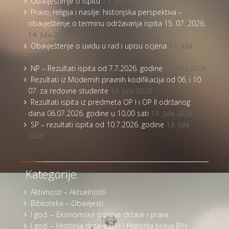
Obavještenje o ispitu
14. Jula 2026.
Pravo, religija i nasilje: historijska perspektiva –
obavještenje o terminu održavanja ispita 15. 07. 2026.
14. Jula 2026.
Obavještenje o uvidu u rad i upisu ocjena
13. Jula
2026.
NP – Rezultati ispita od 7.7.2026. godine
13. Jula 2026.
Rezultati iz Modernih pravnih kodifikacija od 06. i 10.
07. za redovne studente
13. Jula 2026.
Rezultati ispita iz predmeta OP I i OP II održanog
dana 06.07.2026. godine u 10,00 sati
13. Jula 2026.
SP – rezultati ispita od 10.7.2026. godine
13. Jula
2026.
Kategorije
Aktivnosti – Aktuelnosti
Biblioteka – Obavijesti
I god. – Ekonomske osnove države i prava
I god. – Historija drzave BiH i Historija prava BiH