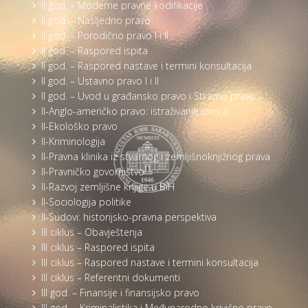
II god. – Moderne pravne kodifikacije
II god. – Nasljedno pravo
II god. – Porodično pravo I i II
II god. – Raspored ispita
II god. – Raspored nastave i termini konsultacija
II god. – Ustavno pravo I i II
II god. – Uvod u građansko pravo i Stvarno pravo
II-Anglo-američko pravo: istraživanje izvora
II-Ekološko pravo
II-Kriminologija
II-Pravna klinika iz stvarnog i zemljišnoknjižnog prava
II-Pravničko govorništvo
II-Razvoj zemljišne knjige u BiH
II-Sociologija politike
II-Sudovi: historijsko-pravna perspektiva
III ciklus – Obavještenja
III ciklus – Raspored ispita
III ciklus – Raspored nastave i termini konsultacija
III ciklus – Referentni dokumenti
III god. – Finansije i finansijsko pravo
III god. – Kriminalistika i Međunarodno krivično pravo