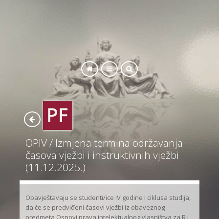
SEARCH
OPIV / Izmjena termina održavanja
časova vježbi i instruktivnih vježbi
(11.12.2025.)
Obavještavaju se studenti/ice IV godine I ciklusa studija,
da će se predviđeni časovi vježbi iz obaveznog
predmeta Osnovi prava intelektualnog vlasništva za R i