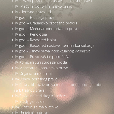
IV – Pravo privrednih društava i Poslovno pravo
IV -Međunarodno finansijsko pravo
IV -Upravno pravo I i II
IV god. – Filozofija prava
IV god. – Građansko procesno pravo I i II
IV god. – Međunarodno privatno pravo
IV god. – Penologija
IV god. – Raspored ispita
IV god. – Raspored nastave i termini konsultacija
IV god. -Osnovi prava intelektualnog vlasništva
IV god. – Pravo zaštite potrošača
IV-Komparativni studij genocida
IV-Monetarno i bankarsko pravo
IV-Organizirani kriminal
IV-Osnovi poreskog prava
IV-Pravna klinika iz prava međunarodne prodaje robe
i arbitražnog prava
IV-Pravo industrijskog vlasništva
IV-Studij genocida
IV-Sudstvo za maloljetnike
IV-Umjetničko pravo