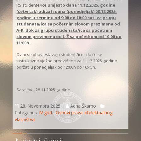
RS studente/ice
umjesto
dana 11.12.2025. godine
(četvrtak) održati dana (ponedjeljak) 08.12.2025.
godine u terminu od 9:00 do 10:00 sati za grupu
studenata/ica sa početnim slovom prezimena od
A-K, dok za grupu studenata/ica sa početnim
slovom prezimena od L-Ž sa početkom od 10:00 do
11:00h.
Ovim se obavještavaju studenti/ice i da će se
instruktivne vježbe predviđene za 11.12.2025. godine
održati u ponedjeljak od 12:00h do 16:45h.
Sarajevo, 28.11.2025. godine.
28. Novembra 2025.
Adna Škamo
Categories:
IV god. -Osnovi prava intelektualnog
vlasništva
Najnoviji članci