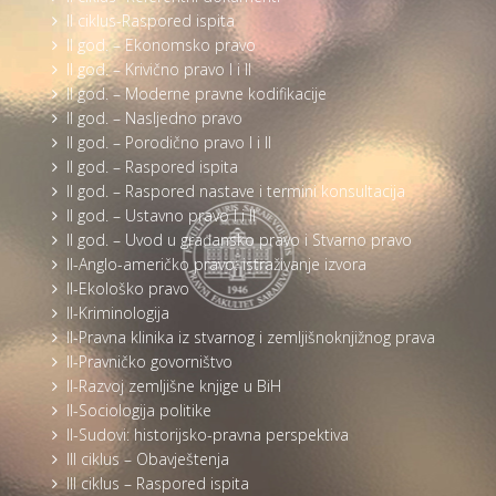
II ciklus-Raspored ispita
II god. – Ekonomsko pravo
II god. – Krivično pravo I i II
II god. – Moderne pravne kodifikacije
II god. – Nasljedno pravo
II god. – Porodično pravo I i II
II god. – Raspored ispita
II god. – Raspored nastave i termini konsultacija
II god. – Ustavno pravo I i II
II god. – Uvod u građansko pravo i Stvarno pravo
II-Anglo-američko pravo: istraživanje izvora
II-Ekološko pravo
II-Kriminologija
II-Pravna klinika iz stvarnog i zemljišnoknjižnog prava
II-Pravničko govorništvo
II-Razvoj zemljišne knjige u BiH
II-Sociologija politike
II-Sudovi: historijsko-pravna perspektiva
III ciklus – Obavještenja
III ciklus – Raspored ispita