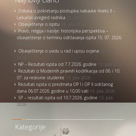
Odluka o pokretanju postupka nabavke Aneks II –
Ljekarski pregled radnika
22. Jula 2026.
Obavještenje o ispitu
14. Jula 2026.
Pravo, religija i nasilje: historijska perspektiva –
obavještenje o terminu održavanja ispita 15. 07. 2026.
14. Jula 2026.
Obavještenje o uvidu u rad i upisu ocjena
13. Jula
2026.
NP – Rezultati ispita od 7.7.2026. godine
13. Jula 2026.
Rezultati iz Modernih pravnih kodifikacija od 06. i 10.
07. za redovne studente
13. Jula 2026.
Rezultati ispita iz predmeta OP I i OP II održanog
dana 06.07.2026. godine u 10,00 sati
13. Jula 2026.
SP – rezultati ispita od 10.7.2026. godine
13. Jula
2026.
Kategorije