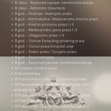
III ciklus – Raspored nastave i termini konsultacija
III ciklus – Referentni dokumenti
III god. – Finansije i finansijsko pravo
III god. – Kriminalistika i Međunarodno krivično pravo
III god. – Krivično procesno pravo I i II
III god. – Međunarodno javno pravo I i II
III god. – Obligaciono pravo I i II
III god. – Osnove Evropskog privatnog prava
III god. – Osnovi prava Evropske unije
III god. – Radno pravo i Socijalno pravo
III god. – Raspored ispita
III god. – Raspored nastave i termini konsultacija
III-Evropsko privatno pravo
III-Nomotehnika
III-Pravna klinika iz krivičnog procesnog prava
III-Pravna klinika iz međunarodne prodaje robe i
arbitražnog prava
III-Pravna klinika iz međunarodnog javnog prava
III-Pravna klinika iz obligacionog prava
III-Pravo, religija i nasilje: historijska perspektiva