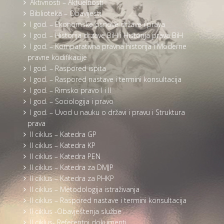
Aktivnosti – Aktuelnosti
Biblioteka – Obavijesti
I god. – Ekonomske osnove države i prava
I god. – Historija drzave BiH i Historija prava BiH
I god. – Komparativna pravna historija i Moderne
pravne kodifikacije
I god. – Raspored ispita
I god. – Raspored nastave i termini konsultacija
I god. – Rimsko pravo I i II
I god. – Sociologija i pravo
I god. – Uvod u nauku o državi i pravu i Struktura
prava
II ciklus – Katedra GP
II ciklus – Katedra KP
II ciklus – Katedra PEN
II ciklus – Katedra za DMJP
II ciklus – Katedra za PHKP
II ciklus – Metodologija istraživanja
II ciklus – Raspored nastave i termini konsultacija
II ciklus -Obavještenja službe
II ciklus- Referentni dokumenti